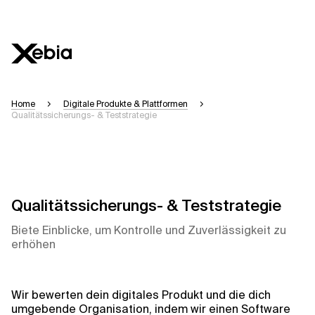
Ai
Übersicht
Home
Digitale Produkte & Plattformen
Qualitätssicherungs- & Teststrategie
Diese KI-Suchassistenz befindet sich derzeit in einem Pilotprogramm und w
generiert werden, können einige Sekunden dauern. Wir streben nach Genaui
Bitte überprüfen Sie wichtige Informationen, bevor Sie Entscheidungen tref
Qualitätssicherungs- & Teststrategie
Antwort
Biete Einblicke, um Kontrolle und Zuverlässigkeit zu
erhöhen
Kontextdateien
Wir bewerten dein digitales Produkt und die dich
umgebende Organisation, indem wir einen Software