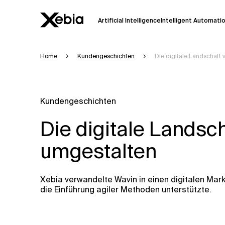
Artificial Intelligence
Intelligent Automati
Home
Kundengeschichten
Die digitale Landschaft
Ai
Übersicht
Diese KI-Suchassistenz befindet sich 
weiterentwickelt. Die Antworten, die a
Kundengeschichten
Sekunden dauern. Wir streben nach Gen
auftreten.
Die digitale Landsc
Bitte überprüfen Sie wichtige Informat
kontaktieren Sie uns
direkt.
umgestalten
Antwort
Xebia verwandelte Wavin in einen digitalen Mar
die Einführung agiler Methoden unterstützte.