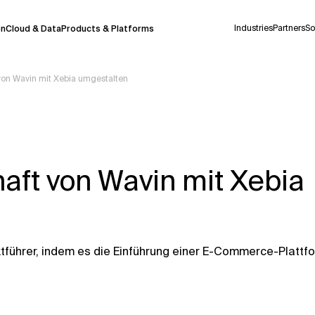
Industries
Partners
So
on
Cloud & Data
Products & Platforms
 von Wavin mit Xebia umgestalten
derzeit in einem Pilotprogramm und wird noch
uf Deutsch generiert werden, können einige
auigkeit, aber gelegentlich können Fehler
haft von Wavin mit Xebia
ionen, bevor Sie Entscheidungen treffen oder
Kontextdateien
ktführer, indem es die Einführung einer E-Commerce-Plattf