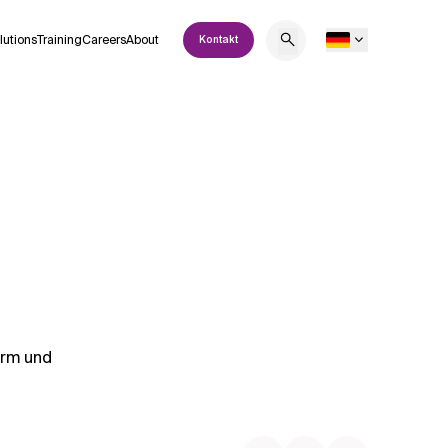
lutions
Training
Careers
About
Kontakt
orm und