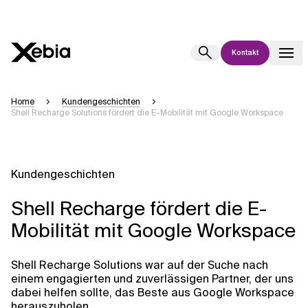
Kontakt
Ai
Übersicht
Home
Kundengeschichten
Shell Recharge Solutions fördert die E-Mobilität mit Google Workspace
Diese KI-Suchassistenz befindet sich derzeit in einem Pilotprogramm
und wird noch weiterentwickelt. Die Antworten, die auf Deutsch
generiert werden, können einige Sekunden dauern. Wir streben nach
Genauigkeit, aber gelegentlich können Fehler auftreten.
Kundengeschichten
Bitte überprüfen Sie wichtige Informationen, bevor Sie
Entscheidungen treffen oder
kontaktieren Sie uns
direkt.
Shell Recharge fördert die E-
Mobilität mit Google Workspace
Antwort
Shell Recharge Solutions war auf der Suche nach
einem engagierten und zuverlässigen Partner, der uns
dabei helfen sollte, das Beste aus Google Workspace
herauszuholen.