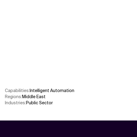
Verwandte Themen
Capabilities
:
Intelligent Automation
Regions
:
Middle East
Industries
:
Public Sector​