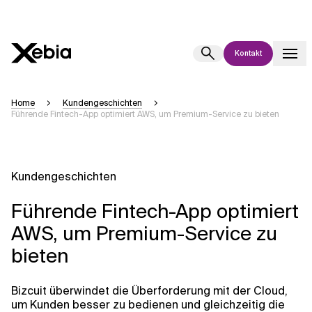
Kontakt
Ai
Übersicht
Home
Kundengeschichten
Führende Fintech-App optimiert AWS, um Premium-Service zu bieten
Diese KI-Suchassistenz befindet sich derzeit in einem Pilotprogramm
und wird noch weiterentwickelt. Die Antworten, die auf Deutsch
generiert werden, können einige Sekunden dauern. Wir streben nach
Genauigkeit, aber gelegentlich können Fehler auftreten.
Kundengeschichten
Bitte überprüfen Sie wichtige Informationen, bevor Sie
Entscheidungen treffen oder
kontaktieren Sie uns
direkt.
Führende Fintech-App optimiert
AWS, um Premium-Service zu
Antwort
bieten
Bizcuit überwindet die Überforderung mit der Cloud,
um Kunden besser zu bedienen und gleichzeitig die