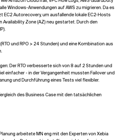
ste wie Amazon CloudTrail, VPC Flow Logs, AWS GuardDuty
 alle Windows-Anwendungen auf AWS zu migrieren. Da es
zt EC2 Autorecovery, um ausfallende lokale EC2-Hosts
 Availability Zone (AZ) neu gestartet. Durch den
P).
 (RTO und RPO > 24 Stunden) und eine Kombination aus
n.
ungen: Der RTO verbesserte sich von 8 auf 2 Stunden und
l einfacher - in der Vergangenheit mussten Failover und
anung und Durchführung eines Tests viel flexibler.
ergleich des Business Case mit den tatsächlichen
en Planung arbeitete MN eng mit den Experten von Xebia