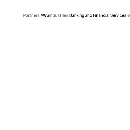
Verwandte Themen
Partners
:
AWS​
Industries
:
Banking and Financial Services
R