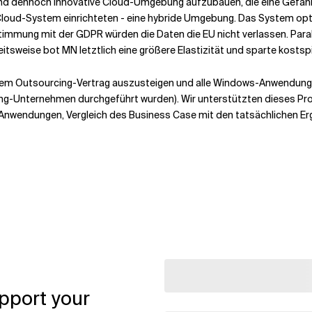
 dennoch innovative Cloud-Umgebung aufzubauen, die eine Gefährdu
m Cloud-System einrichteten - eine hybride Umgebung. Das System op
timmung mit der GDPR würden die Daten die EU nicht verlassen. Parall
beitsweise bot MN letztlich eine größere Elastizität und sparte kostsp
em Outsourcing-Vertrag auszusteigen und alle Windows-Anwendungen
ng-Unternehmen durchgeführt wurden). Wir unterstützten dieses Pro
n Anwendungen, Vergleich des Business Case mit den tatsächlichen
pport your