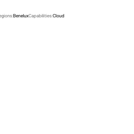
egions
:
Benelux
Capabilities
:
Cloud