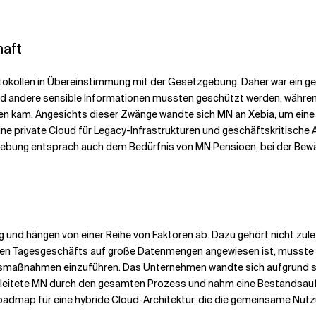
haft
tokollen in Übereinstimmung mit der Gesetzgebung. Daher war ein ge
nd andere sensible Informationen mussten geschützt werden, während
en kam. Angesichts dieser Zwänge wandte sich MN an Xebia, um eine 
ne private Cloud für Legacy-Infrastrukturen und geschäftskritische 
Umgebung entsprach auch dem Bedürfnis von MN Pensioen, bei der Be
und hängen von einer Reihe von Faktoren ab. Dazu gehört nicht zule
en Tagesgeschäfts auf große Datenmengen angewiesen ist, musste e
tsmaßnahmen einzuführen. Das Unternehmen wandte sich aufgrund s
egleitete MN durch den gesamten Prozess und nahm eine Bestandsauf
 Roadmap für eine hybride Cloud-Architektur, die die gemeinsame Nu