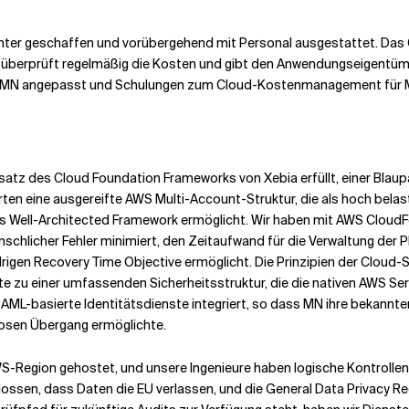
ter geschaffen und vorübergehend mit Personal ausgestattet. Das C
d überprüft regelmäßig die Kosten und gibt den Anwendungseigentü
n MN angepasst und Schulungen zum Cloud-Kostenmanagement für 
satz des Cloud Foundation Frameworks von Xebia erfüllt, einer Blau
ten eine ausgereifte AWS Multi-Account-Struktur, die als hoch belas
 des Well-Architected Framework ermöglicht. Wir haben mit AWS Cl
chlicher Fehler minimiert, den Zeitaufwand für die Verwaltung der P
drigen Recovery Time Objective ermöglicht. Die Prinzipien der Cloud
e zu einer umfassenden Sicherheitsstruktur, die die nativen AWS Ser
AML-basierte Identitätsdienste integriert, so dass MN ihre bekannte
losen Übergang ermöglichte.
AWS-Region gehostet, und unsere Ingenieure haben logische Kontrollen
ossen, dass Daten die EU verlassen, und die General Data Privacy R