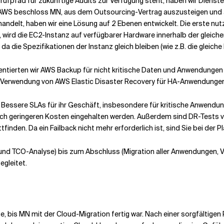
 Prüfpfad für zukünftige Audits zur Verfügung steht, haben wir Dien
 AWS beschloss MN, aus dem Outsourcing-Vertrag auszusteigen und
delt, haben wir eine Lösung auf 2 Ebenen entwickelt. Die erste nut
wird die EC2-Instanz auf verfügbarer Hardware innerhalb der gleichen
 die Spezifikationen der Instanz gleich bleiben (wie z.B. die gleiche I
ntierten wir AWS Backup für nicht kritische Daten und Anwendungen
er Verwendung von AWS Elastic Disaster Recovery für HA-Anwendunge
t: Bessere SLAs für ihr Geschäft, insbesondere für kritische Anwend
ch geringeren Kosten eingehalten werden. Außerdem sind DR-Tests vie
den. Da ein Failback nicht mehr erforderlich ist, sind Sie bei der Pl
und TCO-Analyse) bis zum Abschluss (Migration aller Anwendungen, V
gleitet.
te, bis MN mit der Cloud-Migration fertig war. Nach einer sorgfältig