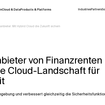
Industries
Partners
So
on
Cloud & Data
Products & Platforms
nbieter: Mit Hybrid Cloud die Zukunft sichern
derzeit in einem Pilotprogramm und wird noch
uf Deutsch generiert werden, können einige
auigkeit, aber gelegentlich können Fehler
bieter von Finanzrenten
ionen, bevor Sie Entscheidungen treffen oder
de Cloud-Landschaft für
it
Kontextdateien
gebung und verbessert gleichzeitig die Sicherheitsfunkti