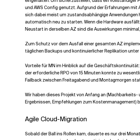
eingehalten. Um sicherzustellen, dass ein vollständiger
und AWS Config genutzt. Aufgrund der Erfahrungen mit
sich dabei meist um zustandsabhängige Anwendungen han
automatisch neu zu starten. Wenn die Hardware ausfällt, 
Neustart in derselben AZ sind die Auswirkungen minimal, da
Zum Schutz vor dem Ausfall einer gesamten AZ impleme
täglichen Backups und kontinuierlicher Replikation unt
Vorteile für MN im Hinblick auf die Geschäftskontinuitä
der erforderliche RPO von 15 Minuten konnte zu wesentli
Failback zwischen Freitagabend und Montagmorgen stattfin
Wir haben dieses Projekt von Anfang an (Machbarkeits- 
Ergebnissen, Empfehlungen zum Kostenmanagement) be
Agile Cloud-Migration
Sobald der Ball ins Rollen kam, dauerte es nur drei Mona