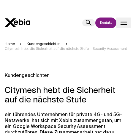
Kontakt
Ai
Übersicht
Home
Kundengeschichten
Citymesh hebt die Sicherheit auf die nächste Stufe – Security Assessment
Diese KI-Suchassistenz befindet sich derzeit in einem Pilotprogramm
und wird noch weiterentwickelt. Die Antworten, die auf Deutsch
generiert werden, können einige Sekunden dauern. Wir streben nach
Genauigkeit, aber gelegentlich können Fehler auftreten.
Kundengeschichten
Bitte überprüfen Sie wichtige Informationen, bevor Sie
Entscheidungen treffen oder
kontaktieren Sie uns
direkt.
Citymesh hebt die Sicherheit
auf die nächste Stufe
Antwort
ein führendes Unternehmen für private 4G- und 5G-
Netzwerke, hat sich mit Xebia zusammengetan, um
ein Google Workspace Security Assessment
durchzuführen. Diese Zusammenarbeit hat dazu