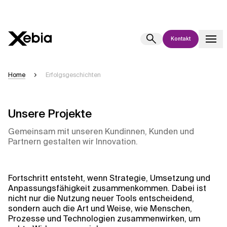
Kontakt
Ai
Übersicht
Home
Erfolgsgeschichten
Diese KI-Suchassistenz befindet sich derzeit in einem Pilotprogramm
und wird noch weiterentwickelt. Die Antworten, die auf Deutsch
generiert werden, können einige Sekunden dauern. Wir streben nach
Unsere Projekte
Genauigkeit, aber gelegentlich können Fehler auftreten.
Gemeinsam mit unseren Kundinnen, Kunden und
Bitte überprüfen Sie wichtige Informationen, bevor Sie
Partnern gestalten wir Innovation.
Entscheidungen treffen oder
kontaktieren Sie uns
direkt.
Antwort
Fortschritt entsteht, wenn Strategie, Umsetzung und
Anpassungsfähigkeit zusammenkommen. Dabei ist
nicht nur die Nutzung neuer Tools entscheidend,
sondern auch die Art und Weise, wie Menschen,
Prozesse und Technologien zusammenwirken, um