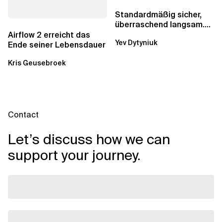
Standardmäßig sicher,
überraschend langsam.
Was AWS vergessen hat,
Airflow 2 erreicht das
Yev Dytyniuk
über die RDS...
Ende seiner Lebensdauer
Kris Geusebroek
Contact
Let’s discuss how we can
support your journey.