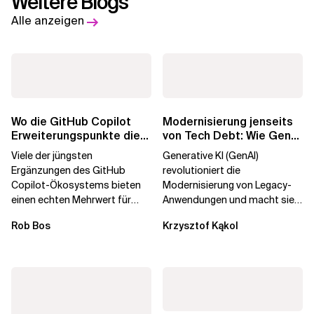
Weitere Blogs
Alle anzeigen
Wo die GitHub Copilot
Modernisierung jenseits
Erweiterungspunkte die
von Tech Debt: Wie GenAI
Governance brechen
die
Viele der jüngsten
Generative KI (GenAI)
Unternehmenstransformatio
Ergänzungen des GitHub
revolutioniert die
Copilot-Ökosystems bieten
Modernisierung von Legacy-
einen echten Mehrwert für
Anwendungen und macht sie
einzelne Entwickler, erweitern
schneller und kostengünstiger.
Rob Bos
Krzysztof Kąkol
aber auch die...
Durch die Automatisierung...