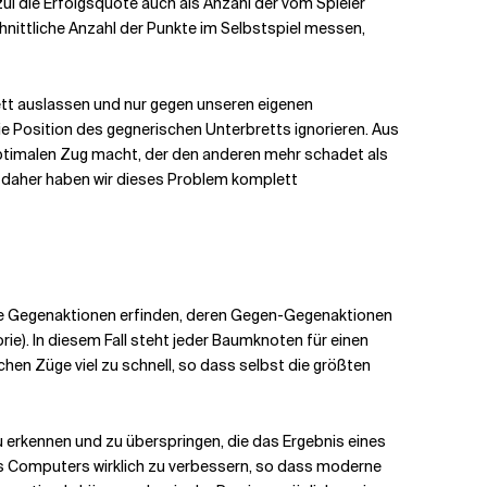
zul die Erfolgsquote auch als Anzahl der vom Spieler
hnittliche Anzahl der Punkte im Selbstspiel messen,
lett auslassen und nur gegen unseren eigenen
 Position des gegnerischen Unterbretts ignorieren. Aus
optimalen Zug macht, der den anderen mehr schadet als
, daher haben wir dieses Problem komplett
Ihre Gegenaktionen erfinden, deren Gegen-Gegenaktionen
ie). In diesem Fall steht jeder Baumknoten für einen
chen Züge viel zu schnell, so dass selbst die größten
 erkennen und zu überspringen, die das Ergebnis eines
nes Computers wirklich zu verbessern, so dass moderne