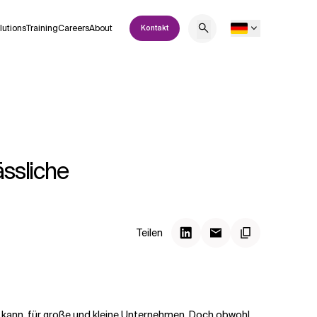
lutions
Training
Careers
About
Kontakt
ässliche
Teilen
n kann, für große und kleine Unternehmen. Doch obwohl