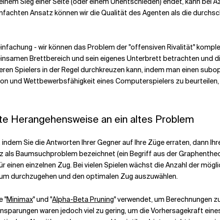
 einem Sieg einer Seite (oder einem Unentschieden) endet, kann bei A
nfachten Ansatz können wir die Qualität des Agenten als die durchsc
infachung - wir können das Problem der "offensiven Rivalität" komp
nsamen Brettbereich und sein eigenes Unterbrett betrachten und die
nderen Spielers in der Regel durchkreuzen kann, indem man einen sub
sion und Wettbewerbsfähigkeit eines Computerspielers zu beurteilen
nte Herangehensweise an ein altes Problem
, indem Sie die Antworten Ihrer Gegner auf Ihre Züge erraten, dann 
atz als Baumsuchproblem bezeichnet (ein Begriff aus der Graphentheor
ür einen einzelnen Zug. Bei vielen Spielen wächst die Anzahl der mögli
Baum durchzugehen und den optimalen Zug auszuwählen.
 "
Minimax
" und "
Alpha-Beta Pruning
" verwendet, um Berechnungen zu
Einsparungen waren jedoch viel zu gering, um die Vorhersagekraft ei