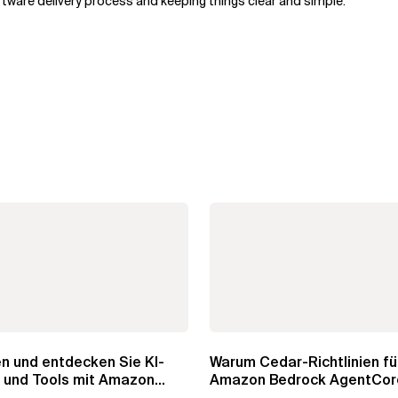
tware delivery process and keeping things clear and simple.
n und entdecken Sie KI-
Warum Cedar-Richtlinien für
 und Tools mit Amazon
Amazon Bedrock AgentCor
AgentCore...
Gateway wichtig sind