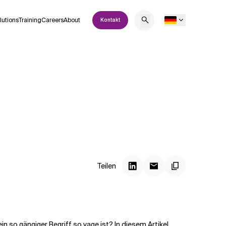
lutions
Training
Careers
About
Kontakt
Teilen
in so gängiger Begriff so vage ist? In diesem Artikel