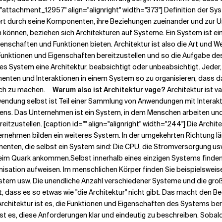
"attachment_12957" align="alignright" width="373"] Definition der Sys
rt durch seine Komponenten, ihre Beziehungen zueinander und zur Umg
hen können, beziehen sich Architekturen auf Systeme. Ein System ist 
enschaften und Funktionen bieten. Architektur ist also die Art und W
 Funktionen und Eigenschaften bereitzustellen und so die Aufgabe d
es System eine Architektur, beabsichtigt oder unbeabsichtigt. Jeder,
nenten und Interaktionen in einem System so zu organisieren, dass da
reich zu machen.
Warum also ist Architektur vage?
Architektur ist 
wendung selbst ist Teil einer Sammlung von Anwendungen mit Interak
mens. Das Unternehmen ist ein System, in dem Menschen arbeiten u
tzustellen. [caption id="" align="alignright" width="244"] Die Archit
ernehmen bilden ein weiteres System. In der umgekehrten Richtung 
nten, die selbst ein System sind: Die CPU, die Stromversorgung usw. 
beim Quark ankommen.
Selbst innerhalb eines einzigen Systems finde
ganisation aufweisen. Im menschlichen Körper finden Sie beispielsw
tem usw. Die unendliche Anzahl verschiedener Systeme und die gro
, dass es so etwas wie "die Architektur" nicht gibt. Das macht den B
chitektur ist es, die Funktionen und Eigenschaften des Systems bere
ist es, diese Anforderungen klar und eindeutig zu beschreiben. Sobal