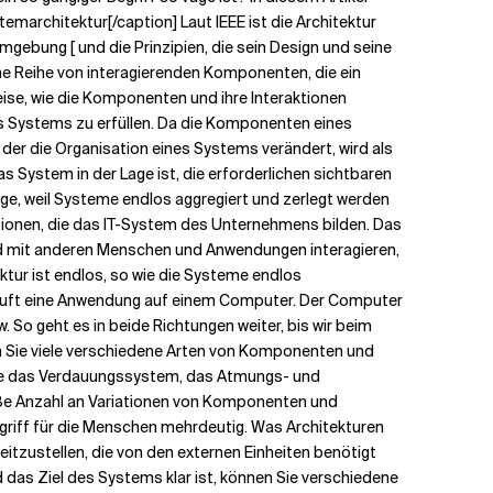
temarchitektur[/caption] Laut IEEE ist die Architektur
ebung [ und die Prinzipien, die sein Design und seine
eine Reihe von interagierenden Komponenten, die ein
eise, wie die Komponenten und ihre Interaktionen
es Systems zu erfüllen. Da die Komponenten eines
 der die Organisation eines Systems verändert, wird als
s System in der Lage ist, die erforderlichen sichtbaren
vage, weil Systeme endlos aggregiert und zerlegt werden
tionen, die das IT-System des Unternehmens bilden. Das
nd mit anderen Menschen und Anwendungen interagieren,
ektur ist endlos, so wie die Systeme endlos
läuft eine Anwendung auf einem Computer. Der Computer
So geht es in beide Richtungen weiter, bis wir beim
n Sie viele verschiedene Arten von Komponenten und
eise das Verdauungssystem, das Atmungs- und
ße Anzahl an Variationen von Komponenten und
egriff für die Menschen mehrdeutig. Was Architekturen
itzustellen, die von den externen Einheiten benötigt
d das Ziel des Systems klar ist, können Sie verschiedene