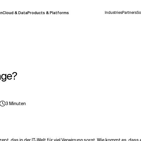
Industries
Partners
So
on
Cloud & Data
Products & Platforms
derzeit in einem Pilotprogramm und wird noch
uf Deutsch generiert werden, können einige
auigkeit, aber gelegentlich können Fehler
age?
ionen, bevor Sie Entscheidungen treffen oder
3
Minuten
Kontextdateien
ept, das in der IT-Welt für viel Verwirrung sorgt. Wie kommt es, dass e