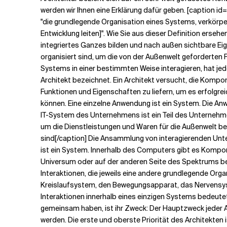
werden wir Ihnen eine Erklärung dafür geben.
[caption id=
"die grundlegende Organisation eines Systems, verkörpe
Verwandte Themen
Entwicklung leiten]". Wie Sie aus dieser Definition erse
integriertes Ganzes bilden und nach außen sichtbare Eig
organisiert sind, um die von der Außenwelt geforderten
Systems in einer bestimmten Weise interagieren, hat jed
Architekt bezeichnet. Ein Architekt versucht, die Kompo
Funktionen und Eigenschaften zu liefern, um es erfolg
können. Eine einzelne Anwendung ist ein System. Die An
IT-System des Unternehmens ist ein Teil des Unterneh
um die Dienstleistungen und Waren für die Außenwelt berei
sind[/caption] Die Ansammlung von interagierenden Unt
ist ein System. Innerhalb des Computers gibt es Kompone
Universum oder auf der anderen Seite des Spektrums 
Interaktionen, die jeweils eine andere grundlegende Or
Kreislaufsystem, den Bewegungsapparat, das Nervensys
Interaktionen innerhalb eines einzigen Systems bedeutet
gemeinsam haben, ist ihr Zweck: Der Hauptzweck jeder Ar
werden. Die erste und oberste Priorität des Architekten 