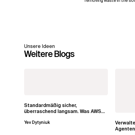
removing waste in the sof
Unsere Ideen
Weitere Blogs
Standardmäßig sicher,
überraschend langsam. Was AWS
vergessen hat, über die RDS...
Verwalte
Yev Dytyniuk
Agenten
Bedrock 