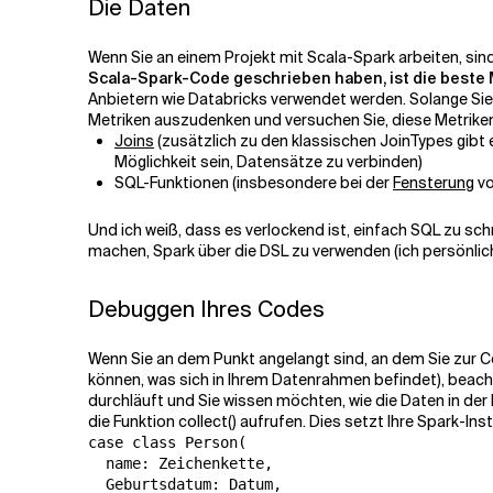
Die Daten
Wenn Sie an einem Projekt mit Scala-Spark arbeiten, sin
Scala-Spark-Code geschrieben haben, ist die beste M
Anbietern wie Databricks verwendet werden. Solange Sie w
Metriken auszudenken und versuchen Sie, diese Metriken
Joins
(zusätzlich zu den klassischen JoinTypes gibt e
Möglichkeit sein, Datensätze zu verbinden)
SQL-Funktionen (insbesondere bei der
Fensterung
vo
Und ich weiß, dass es verlockend ist, einfach SQL zu sch
machen, Spark über die DSL zu verwenden (ich persönlich f
Debuggen Ihres Codes
Wenn Sie an dem Punkt angelangt sind, an dem Sie zur C
können, was sich in Ihrem Datenrahmen befindet), beach
durchläuft und Sie wissen möchten, wie die Daten in der
die Funktion
collect()
aufrufen. Dies setzt Ihre Spark-Ins
case class Person(

  name: Zeichenkette,

  Geburtsdatum: Datum,
