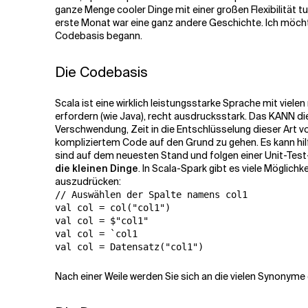
ganze Menge cooler Dinge mit einer großen Flexibilität t
erste Monat war eine ganz andere Geschichte. Ich möchte 
Verwandte Themen
Codebasis begann.
Die Codebasis
Scala ist eine wirklich leistungsstarke Sprache mit viele
erfordern (wie Java), recht ausdrucksstark. Das KANN di
Verschwendung, Zeit in die Entschlüsselung dieser Art vo
kompliziertem Code auf den Grund zu gehen. Es kann hilf
sind auf dem neuesten Stand und folgen einer Unit-Test
die kleinen Dinge
. In Scala-Spark gibt es viele Möglich
auszudrücken:
// Auswählen der Spalte namens col1

val col = col("col1")

val col = $"col1"

val col = `col1

Nach einer Weile werden Sie sich an die vielen Synonyme