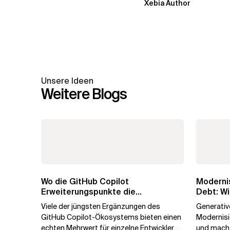
Xebia Author
Unsere Ideen
Weitere Blogs
Wo die GitHub Copilot
Modernis
Erweiterungspunkte die
Debt: Wi
Governance brechen
Unterne
Viele der jüngsten Ergänzungen des
Generative
GitHub Copilot-Ökosystems bieten einen
Modernis
echten Mehrwert für einzelne Entwickler,
und macht