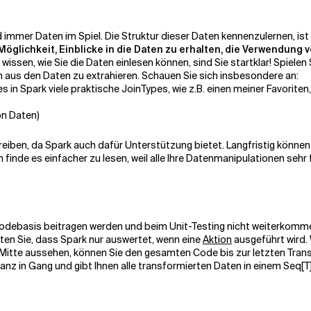
d immer Daten im Spiel. Die Struktur dieser Daten kennenzulernen, is
öglichkeit, Einblicke in die Daten zu erhalten, die Verwendung 
issen, wie Sie die Daten einlesen können, sind Sie startklar! Spielen 
 aus den Daten zu extrahieren. Schauen Sie sich insbesondere an:
s in Spark viele praktische JoinTypes, wie z.B. einen meiner Favoriten
n Daten)
reiben, da Spark auch dafür Unterstützung bietet. Langfristig können 
inde es einfacher zu lesen, weil alle Ihre Datenmanipulationen sehr f
odebasis beitragen werden und beim Unit-Testing nicht weiterkommen
ten Sie, dass Spark nur auswertet, wenn eine
Aktion
ausgeführt wird.
 Mitte aussehen, können Sie den gesamten Code bis zur letzten Trans
tanz in Gang und gibt Ihnen alle transformierten Daten in einem
Seq[T