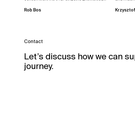
erweitern aber auch die...
kostengün
Rob Bos
Krzysztof
Automatis
Contact
Let’s discuss how we can su
journey.