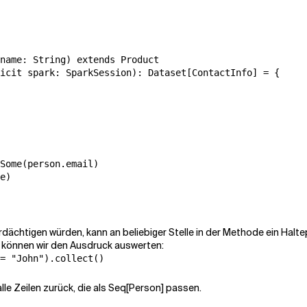
name: String) extends Product

icit spark: SparkSession): Dataset[ContactInfo] = {

Some(person.email)

e)

) verdächtigen würden, kann an beliebiger Stelle in der Methode ein Ha
d, können wir den Ausdruck auswerten:
= "John").collect()
le Zeilen zurück, die als
Seq[Person]
passen.