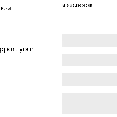
stiger. Durch die
Kris Geusebroek
 Kąkol
ierung...
pport your