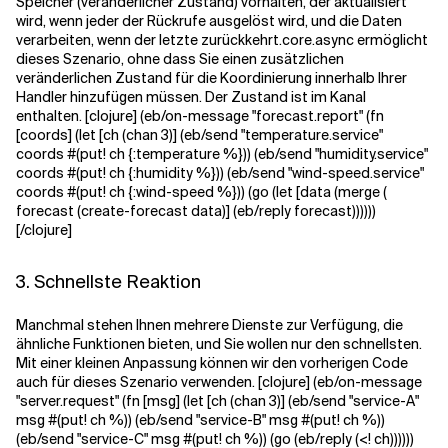
Speicher (veränderlicher Zustand) vorhalten, der aktualisiert
wird, wenn jeder der Rückrufe ausgelöst wird, und die Daten
verarbeiten, wenn der letzte zurückkehrt.
core.async ermöglicht
dieses Szenario, ohne dass Sie einen zusätzlichen
veränderlichen Zustand für die Koordinierung innerhalb Ihrer
Handler hinzufügen müssen. Der Zustand ist im Kanal
enthalten. [clojure] (eb/on-message "forecast.report" (fn
[coords] (let [ch (chan 3)] (eb/send "temperature.service"
coords #(put! ch {:temperature %})) (eb/send "humidity.service"
coords #(put! ch {:humidity %})) (eb/send "wind-speed.service"
coords #(put! ch {:wind-speed %})) (go (let [data (merge (
forecast (create-forecast data)] (eb/reply forecast))))))
[/clojure]
3. Schnellste Reaktion
Manchmal stehen Ihnen mehrere Dienste zur Verfügung, die
ähnliche Funktionen bieten, und Sie wollen nur den schnellsten.
Mit einer kleinen Anpassung können wir den vorherigen Code
auch für dieses Szenario verwenden. [clojure] (eb/on-message
"server.request" (fn [msg] (let [ch (chan 3)] (eb/send "service-A"
msg #(put! ch %)) (eb/send "service-B" msg #(put! ch %))
(eb/send "service-C" msg #(put! ch %)) (go (eb/reply (<! ch))))))