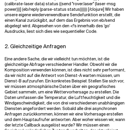
(calibrate-laser data) status ((send "rover.laser" (laser-msg
power)))] (eb/reply (parse-status status)))))) [/clojure] Wir haben
unsere eigene wiederverwendbare Sendefunktion erstellt, die
einen Kanal zurückgibt, auf dem das Ergebnis von eb/send
abgelegt wird. Abgesehen von den <!'s innerhalb des 'go'
Ausdrucks, liest sich dies wie sequentieller Code.
2. Gleichzeitige Anfragen
Eine andere Sache, die wir vielleicht tun möchten, ist die
gleichzeitige Abfrage verschiedener Handler. Obwohl wir die
Komposition verwenden können, ist dies nicht sehr performant,
da wir nicht auf die Antwort von Dienst-A warten müssen, um
Dienst-B aufzurufen. Ein konkretes Beispiel: Stellen Sie sich vor,
wir müssen atmosphärische Daten über ein geografisches
Gebiet sammeln, um eine Wettervorhersage zu erstellen. Die
Daten umfassen die Temperatur, die Luftfeuchtigkeit und die
Windgeschwindigkeit, die von drei verschiedenen unabhängigen
Diensten angefordert werden. Sobald alle drei asynchronen
Anfragen zurückkommen, können wir eine Vorhersage erstellen
und dem Hauptaufrufer antworten. Aber woher wissen wir, wann
der letzte Callback ausgelöst wurde? Wir müssen einen