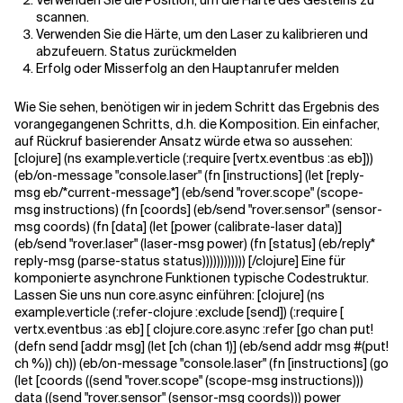
Verwenden Sie die Position, um die Härte des Gesteins zu
scannen.
Verwenden Sie die Härte, um den Laser zu kalibrieren und
abzufeuern. Status zurückmelden
Erfolg oder Misserfolg an den Hauptanrufer melden
Wie Sie sehen, benötigen wir in jedem Schritt das Ergebnis des
vorangegangenen Schritts, d.h. die Komposition. Ein einfacher,
auf Rückruf basierender Ansatz würde etwa so aussehen:
[clojure] (ns example.verticle (:require [vertx.eventbus :as eb]))
(eb/on-message "console.laser" (fn [instructions] (let [reply-
msg eb/*current-message*] (eb/send "rover.scope" (scope-
msg instructions) (fn [coords] (eb/send "rover.sensor" (sensor-
msg coords) (fn [data] (let [power (calibrate-laser data)]
(eb/send "rover.laser" (laser-msg power) (fn [status] (eb/reply*
reply-msg (parse-status status)))))))))))) [/clojure] Eine für
komponierte asynchrone Funktionen typische Codestruktur.
Lassen Sie uns nun core.async einführen: [clojure] (ns
example.verticle (:refer-clojure :exclude [send]) (:require [
vertx.eventbus :as eb] [ clojure.core.async :refer [go chan put!
(defn send [addr msg] (let [ch (chan 1)] (eb/send addr msg #(put!
ch %)) ch)) (eb/on-message "console.laser" (fn [instructions] (go
(let [coords ((send "rover.scope" (scope-msg instructions)))
data ((send "rover.sensor" (sensor-msg coords))) power