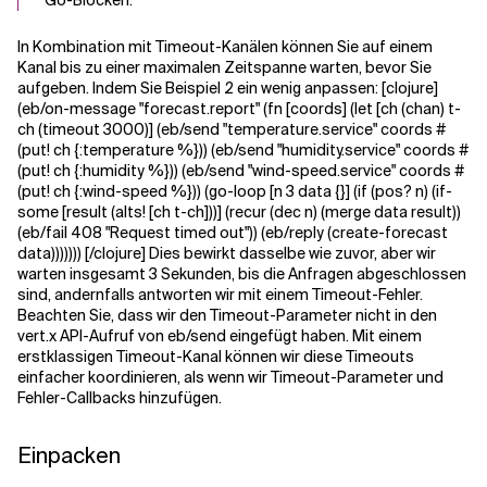
Go-Blöcken.
In Kombination mit Timeout-Kanälen können Sie auf einem
Kanal bis zu einer maximalen Zeitspanne warten, bevor Sie
aufgeben. Indem Sie Beispiel 2 ein wenig anpassen: [clojure]
(eb/on-message "forecast.report" (fn [coords] (let [ch (chan) t-
ch (timeout 3000)] (eb/send "temperature.service" coords #
(put! ch {:temperature %})) (eb/send "humidity.service" coords #
(put! ch {:humidity %})) (eb/send "wind-speed.service" coords #
(put! ch {:wind-speed %})) (go-loop [n 3 data {}] (if (pos? n) (if-
some [result (alts! [ch t-ch]))] (recur (dec n) (merge data result))
(eb/fail 408 "Request timed out")) (eb/reply (create-forecast
data))))))) [/clojure] Dies bewirkt dasselbe wie zuvor, aber wir
warten insgesamt 3 Sekunden, bis die Anfragen abgeschlossen
sind, andernfalls antworten wir mit einem Timeout-Fehler.
Beachten Sie, dass wir den Timeout-Parameter nicht in den
vert.x API-Aufruf von eb/send eingefügt haben. Mit einem
erstklassigen Timeout-Kanal können wir diese Timeouts
einfacher koordinieren, als wenn wir Timeout-Parameter und
Fehler-Callbacks hinzufügen.
Einpacken