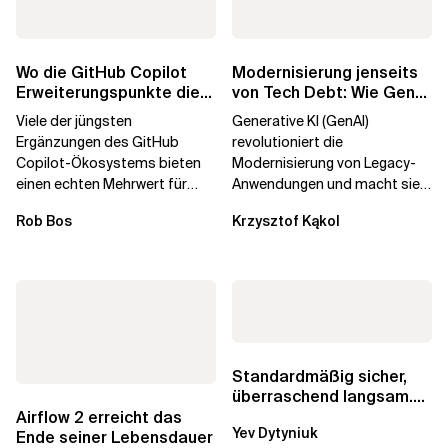
Wo die GitHub Copilot
Modernisierung jenseits
Erweiterungspunkte die
von Tech Debt: Wie GenAI
Governance brechen
die
Viele der jüngsten
Generative KI (GenAI)
Unternehmenstransformatio
Ergänzungen des GitHub
revolutioniert die
Copilot-Ökosystems bieten
Modernisierung von Legacy-
einen echten Mehrwert für
Anwendungen und macht sie
einzelne Entwickler, erweitern
schneller und kostengünstiger.
Rob Bos
Krzysztof Kąkol
aber auch die...
Durch die Automatisierung...
Standardmäßig sicher,
überraschend langsam.
Was AWS vergessen hat,
Airflow 2 erreicht das
Yev Dytyniuk
über die RDS...
Ende seiner Lebensdauer