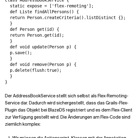
class AddressBookService {

  static expose = ['flex-remoting'];

  def Liste findAllPersons() {

  return Person.createCriteria().listDistinct {};

  }

  def Person get(id) {

  return Person.get(id);

  }

  def void update(Person p) {

  p.save();

  }

  def void remove(Person p) {

  p.delete(flush:true);

  }

}
Der AddressBookService stellt sich selbst als Flex-Remoting-
Service dar. Dadurch wird sichergestellt, dass das Grails-Flex-
Plugin das Objekt bei BlazeDS registriert und es dem Flex-Client
zur Verfügung gestellt wird. Die Änderungen am Flex-Code sind
ziemlich komplex: