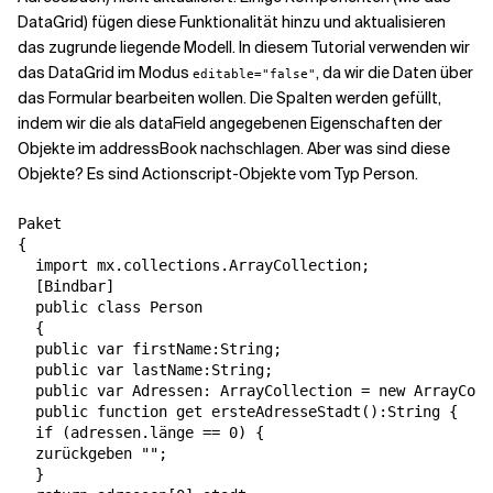
DataGrid) fügen diese Funktionalität hinzu und aktualisieren
das zugrunde liegende Modell. In diesem Tutorial verwenden wir
das DataGrid im Modus
, da wir die Daten über
editable="false"
das Formular bearbeiten wollen. Die Spalten werden gefüllt,
indem wir die als dataField angegebenen Eigenschaften der
Objekte im addressBook nachschlagen. Aber was sind diese
Objekte? Es sind Actionscript-Objekte vom Typ Person.
Paket

{

  import mx.collections.ArrayCollection;

  [Bindbar]

  public class Person

  {

  public var firstName:String;

  public var lastName:String;

  public var Adressen: ArrayCollection = new ArrayColl
  public function get ersteAdresseStadt():String {

  if (adressen.länge == 0) {

  zurückgeben "";

  }
