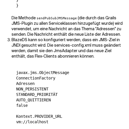
  }

  }
Die Methode
(die durch das Grails
sendPubSubJMSMessage
JMS-Plugin zu allen Serviceklassen hinzugefügt wurde) wird
verwendet, um eine Nachricht an das Thema "Adressen" zu
senden. Die Nachricht enthält die neue Liste der Adressen.
BlazeDS kann so konfiguriert werden, dass ein JMS-Ziel in
JNDI gesucht wird. Die services-config.xml muss geändert
werden, damit sie den JmsAdapter und das neue Ziel
enthält, das Flex-Clients abonnieren können.
  javax.jms.ObjectMessage

  ConnectionFactory

  Adressen

  NON_PERSISTENT

  STANDARD_PRIORITÄT

  AUTO_QUITTIEREN

  false

  Kontext.PROVIDER_URL

  vm://localhost
