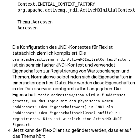
  Context.INITIAL_CONTEXT_FACTORY

  org.apache.activemq.jndi.ActiveMQInitialContextFa
  Thema.Adressen

  Adressen

Die Konfiguration des JNDI-Kontextes für Flex ist
tatsächlich ziemlich kompliziert. Die
org.apache.activemq.jndi.ActiveMQInitialContextFactory
ist ein sehr einfacher JNDI-Kontext und verwendet
Eigenschaften zur Registrierung von Warteschlangen und
Themen. Normalerweise befinden sich die Eigenschaften in
einer jndi.properties-Datei. Hier werden diese Eigenschaften
in der Datei service-config.xml selbst angegeben. Die
Eigenschaft
topic.addresses</span wird auf
addresses
gesetzt, um das Topic mit dem physischen Namen
"addresses" (dem Eigenschaftswert) in JNDI als
"addresses" (dem Eigenschaftsschlüssel-suffix) zu
registrieren. Dies ist wirklich eine ActiveMQ JNDI
Eigenart.
Jetzt kann der Flex-Client so geändert werden, dass er auf
das Thema hört