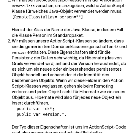
Wir müssen die Actionscript-Klassen mit der Annotation
versehen, um anzugeben, welche ActionScript-
RemoteClass
Klasse für welches Java-Objekt verwendet werden muss.
[RemoteClass(alias= person=""]
Hier ist der Alias der Name der Java-Klasse, in diesem Fall
die Klasse Person im Standardpaket.
Wir müssen unsere ActionScript-Klassen so ändern, dass
sie die
generierten
Domänenklasseneigenschaften
und
id
enthalten. Diese Eigenschaften sind für die
version
Persistenz der Daten sehr wichtig, da Hibernate (das von
Grails verwendet wird) anhand der Version herausfindet, ob
es sich um ein neues oder ein bestehendes persistentes
Objekt handelt und anhand der id die Identität des
bestehenden Objekts. Wenn wir diese Felder in den Action
Script-Klassen weglassen, gehen sie beim Remoting
verloren und jedes Objekt sieht für Hibernate wie ein neues
Objekt aus. Hibernate wird also für jedes neue Objekt ein
Insert durchführen.
  public var id:*;

  public var version:*;
Der Typ dieser Eigenschaften ist uns im ActionScript-Code
egal, also verwenden wir einfach die Platzhalter.