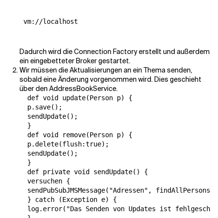
 vm://localhost

Dadurch wird die Connection Factory erstellt und außerdem
ein eingebetteter Broker gestartet.
Wir müssen die Aktualisierungen an ein Thema senden,
sobald eine Änderung vorgenommen wird. Dies geschieht
über den AddressBookService.
  def void update(Person p) {

  p.save();

  sendUpdate();

  }

  def void remove(Person p) {

  p.delete(flush:true);

  sendUpdate();

  }

  def private void sendUpdate() {

  versuchen {

  sendPubSubJMSMessage("Adressen", findAllPersons()
  } catch (Exception e) {

  log.error("Das Senden von Updates ist fehlgeschla