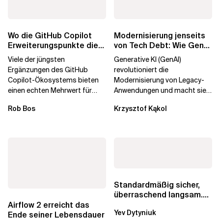
Wo die GitHub Copilot
Modernisierung jenseits
Erweiterungspunkte die
von Tech Debt: Wie GenAI
Governance brechen
die
Viele der jüngsten
Generative KI (GenAI)
Unternehmenstransformatio
Ergänzungen des GitHub
revolutioniert die
Copilot-Ökosystems bieten
Modernisierung von Legacy-
einen echten Mehrwert für
Anwendungen und macht sie
einzelne Entwickler, erweitern
schneller und kostengünstiger.
Rob Bos
Krzysztof Kąkol
aber auch die...
Durch die Automatisierung...
Standardmäßig sicher,
überraschend langsam.
Was AWS vergessen hat,
Airflow 2 erreicht das
Yev Dytyniuk
über die RDS...
Ende seiner Lebensdauer