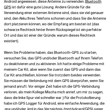
Android angewiesen, diese Antenne zu verwenden.
Bluetooth
GPS
ist dafür eine gute Lösung. Andere Gründe für die
Verwendung einer externen Antenne sind, dass sie viel genauer
sind, den Akku Ihres Telefons schonen und dass Sie die Antenne
dort platzieren können, wo der Empfang am besten ist (das
schwarze Rechteck hinter Ihrem Rückspiegel ist ein perfekter
Ort und das ist einer der Gründe, warum dieses Rechteck
existiert).
Wenn Sie Probleme haben, das Bluetooth-GPS zu starten,
versuchen Sie, das GPS und/oder Bluetooth auf Ihrem Telefon
zu deaktivieren und zu aktivieren. Ich hatte einige Probleme mit
meinem Car Kit, aber wenn Sie zuerst das GPS und dann das
Car Kit anschließen, können Sie trotzdem beides verwenden.
Sie müssen die Verbindung mit dem GPS überprüfen, wenn Sie
jemand anruft. Vor einiger Zeit habe ich die GPS-Verbindung
verloren, als mein Kollege Mischa mich anrief, um mir zu sagen,
dass die linke Spur viel schneller war ;) Für die Protokollierung
habe ich GPS Logger für Android, eine einfache Anwendung, die
.gpx und/oder .kml in das Verzeichnis /mnt/sdcard/GPSLogger