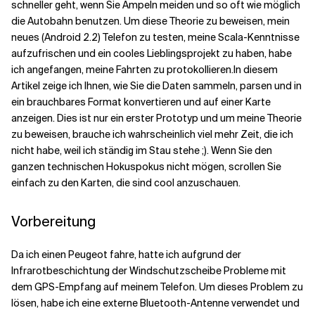
schneller geht, wenn Sie Ampeln meiden und so oft wie möglich
die Autobahn benutzen. Um diese Theorie zu beweisen, mein
Verwandte Themen
neues (Android 2.2) Telefon zu testen, meine Scala-Kenntnisse
aufzufrischen und ein cooles Lieblingsprojekt zu haben, habe
ich angefangen, meine Fahrten zu protokollieren.
In diesem
Artikel zeige ich Ihnen, wie Sie die Daten sammeln, parsen und in
ein brauchbares Format konvertieren und auf einer Karte
anzeigen. Dies ist nur ein erster Prototyp und um meine Theorie
zu beweisen, brauche ich wahrscheinlich viel mehr Zeit, die ich
nicht habe, weil ich ständig im Stau stehe ;). Wenn Sie den
ganzen technischen Hokuspokus nicht mögen, scrollen Sie
einfach zu den Karten, die sind cool anzuschauen.
Vorbereitung
Da ich einen Peugeot fahre, hatte ich aufgrund der
Infrarotbeschichtung der Windschutzscheibe Probleme mit
dem GPS-Empfang auf meinem Telefon. Um dieses Problem zu
lösen, habe ich eine externe Bluetooth-Antenne verwendet und