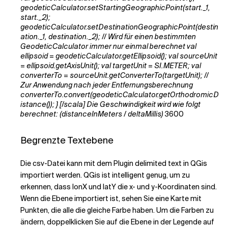
geodeticCalculator.setStartingGeographicPoint(start._1,
start._2);
geodeticCalculator.setDestinationGeographicPoint(destin
ation._1, destination._2); // Wird für einen bestimmten
GeodeticCalculator immer nur einmal berechnet val
ellipsoid = geodeticCalculator.getEllipsoid(); val sourceUnit
= ellipsoid.getAxisUnit(); val targetUnit = SI.METER; val
converterTo = sourceUnit.getConverterTo(targetUnit); //
Zur Anwendung nach jeder Entfernungsberechnung
converterTo.convert(geodeticCalculator.getOrthodromicD
istance()); } [/scala] Die Geschwindigkeit wird wie folgt
berechnet: (distanceInMeters / deltaMillis)
3600
Begrenzte Textebene
Die csv-Datei kann mit dem Plugin delimited text in QGis
importiert werden. QGis ist intelligent genug, um zu
erkennen, dass lonX und latY die x- und y-Koordinaten sind.
Wenn die Ebene importiert ist, sehen Sie eine Karte mit
Punkten, die alle die gleiche Farbe haben. Um die Farben zu
ändern, doppelklicken Sie auf die Ebene in der Legende auf