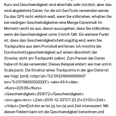
Kurs und Geschwindigkeit sind ebenfalls sehr nützlich, aber das
sind abgeleitete Daten, für die ich GeoTools verwenden werde.
Da das GPS nicht wirklich weiß, wann Sie stillstehen, erhalten Sie
bei niedrigen Geschwindigkeiten eine Menge Datenmüll. Im
Moment reicht es aus, davon auszugehen, dass Sie stillstehen,
wenn die Geschwindigkeit unter 5 km/h fällt. Ein weiterer Punkt
ist, dass das Geschwindigkeitsfeld ungültig wird, wenn Sie
Trackpunkte aus dem Protokoll entfernen. Ich möchte die
Durchschnittsgeschwindigkeit auf einem Abschnitt der
Strecke, nicht am Trackpunkt selbst. Zum Parsen der Daten
habe ich Scala verwendet. Dieses Beispiel erklärt, wie man xml in
Scala parst. Die Struktur eines Trackpoints in der gpx-Datei ist
wie folgt: [xml] <trkpt lat="52.131231666666665"
lon="5.011798333333333"> <ele>49.4</ele>
<Kurs>329.36</Kurs>
<Geschwindigkeit>29.8172</Geschwindigkeit>
<src>gps</src> <Zeit>2010-12-23T07:23:21+01:00</Zeit>
</trkpt> [/xml] Ich bin an lat (y), lon (x) und Zeit interessiert. Mit
diesen Feldern kann ich die Geschwindigkeit berechnen und