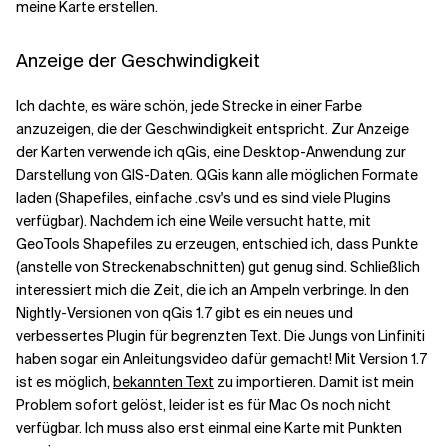
meine Karte erstellen.
Anzeige der Geschwindigkeit
Ich dachte, es wäre schön, jede Strecke in einer Farbe
anzuzeigen, die der Geschwindigkeit entspricht. Zur Anzeige
der Karten verwende ich qGis, eine Desktop-Anwendung zur
Darstellung von GIS-Daten. QGis kann alle möglichen Formate
laden (Shapefiles, einfache .csv's und es sind viele Plugins
verfügbar). Nachdem ich eine Weile versucht hatte, mit
GeoTools Shapefiles zu erzeugen, entschied ich, dass Punkte
(anstelle von Streckenabschnitten) gut genug sind. Schließlich
interessiert mich die Zeit, die ich an Ampeln verbringe. In den
Nightly-Versionen von qGis 1.7 gibt es ein neues und
verbessertes Plugin für begrenzten Text. Die Jungs von Linfiniti
haben sogar ein Anleitungsvideo dafür gemacht! Mit Version 1.7
ist es möglich,
bekannten Text
zu importieren. Damit ist mein
Problem sofort gelöst, leider ist es für Mac Os noch nicht
verfügbar. Ich muss also erst einmal eine Karte mit Punkten