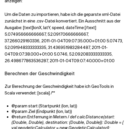
anzeigen:
Um die Daten zu importieren, habe ich die geparste xml-Datei
zunächst in eine .csv-Datei konvertiert. Ein Ausschnitt aus der
Ausgabe: [text]lonX, latY, speed, dateTime [/text]
5.074956666666667, 52.09170666666667,
37.266029160336, 2011-01-04T09:07:35.000+01:00 5.07473,
52.091948333333335, 31.436951983284487, 2011-01-
04T09:07:38.000+01:00 5.0746, 52.092083333333335,
26.498677863536287, 2011-01-04T09:07:40.000+01:00
Berechnen der Geschwindigkeit
Zur Berechnung der Geschwindigkeit habe ich GeoTools in
Scala verwendet: [scala] /**
@param start (Startpunkt (lon, lat))
@param Ziel (Endpunkt (lon, lat))
@return Entfernung in Metern
/ def calcDistance(start:
(Double, Double), destination: (Double, Double)): Double = {
val geodeticCalculator = new GeodeticCalculator();