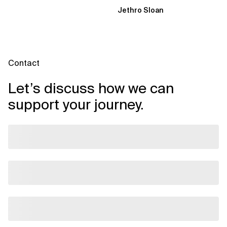
Dynamik, auf die Sie niemand
Jethro Sloan
vorbereitet hat „Wir...
Contact
Let’s discuss how we can
support your journey.