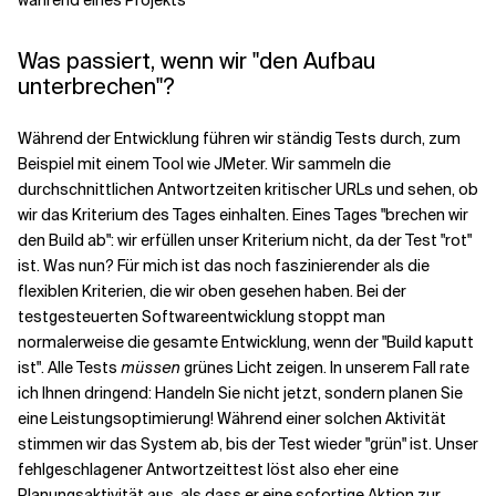
während eines Projekts
Was passiert, wenn wir "den Aufbau
unterbrechen"?
Während der Entwicklung führen wir ständig Tests durch, zum
Beispiel mit einem Tool wie JMeter. Wir sammeln die
durchschnittlichen Antwortzeiten kritischer URLs und sehen, ob
wir das Kriterium des Tages einhalten. Eines Tages "brechen wir
den Build ab": wir erfüllen unser Kriterium nicht, da der Test "rot"
ist. Was nun? Für mich ist das noch faszinierender als die
flexiblen Kriterien, die wir oben gesehen haben. Bei der
testgesteuerten Softwareentwicklung stoppt man
normalerweise die gesamte Entwicklung, wenn der "Build kaputt
ist". Alle Tests
müssen
grünes Licht zeigen. In unserem Fall rate
ich Ihnen dringend: Handeln Sie nicht jetzt, sondern planen Sie
eine Leistungsoptimierung! Während einer solchen Aktivität
stimmen wir das System ab, bis der Test wieder "grün" ist. Unser
fehlgeschlagener Antwortzeittest löst also eher eine
Planungsaktivität aus, als dass er eine sofortige Aktion zur