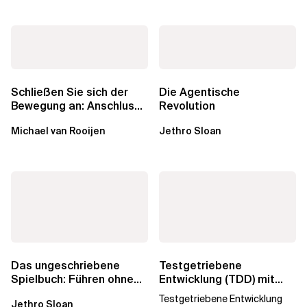
Schließen Sie sich der
Die Agentische
Bewegung an: Anschluss
Revolution
finden in der Beratung
Michael van Rooijen
Jethro Sloan
Das ungeschriebene
Testgetriebene
Spielbuch: Führen ohne
Entwicklung (TDD) mit
Titel
dbt: Erst testen, dann
Testgetriebene Entwicklung
Jethro Sloan
SQL