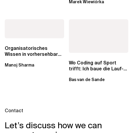
Marek Wiewiórka
Datenkataloge in Data...
Organisatorisches
Wissen in vorhersehbare
Lieferungen, genaue
Wo Coding auf Sport
Manoj Sharma
Schätzungen und...
trifft: Ich baue die Lauf-
App meiner Träume
Bas van de Sande
Contact
Let’s discuss how we can