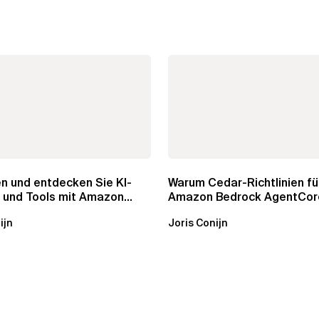
n und entdecken Sie KI-
Warum Cedar-Richtlinien für
 und Tools mit Amazon
Amazon Bedrock AgentCor
AgentCore...
Gateway wichtig sind
ijn
Joris Conijn