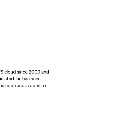
AWS cloud since 2009 and
he start, he has seen
 as code and is open to