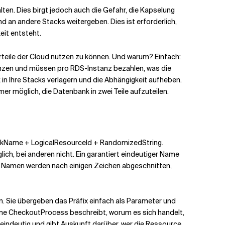
ten. Dies birgt jedoch auch die Gefahr, die Kapselung
d an andere Stacks weitergeben. Dies ist erforderlich,
eit entsteht.
Vorteile der Cloud nutzen zu können. Und warum? Einfach:
tanzen und müssen pro RDS-Instanz bezahlen, was die
 in Ihre Stacks verlagern und die Abhängigkeit aufheben.
er möglich, die Datenbank in zwei Teile aufzuteilen.
ckName + LogicalResourceId + RandomizedString.
ch, bei anderen nicht. Ein garantiert eindeutiger Name
ten Namen werden nach einigen Zeichen abgeschnitten,
. Sie übergeben das Präfix einfach als Parameter und
me CheckoutProcess beschreibt, worum es sich handelt,
eindeutig und gibt Auskunft darüber, wer die Ressource