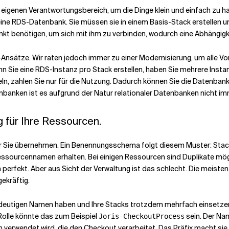
igenen Verantwortungsbereich, um die Dinge klein und einfach zu hal
ine RDS-Datenbank. Sie müssen sie in einem Basis-Stack erstellen un
t benötigen, um sich mit ihm zu verbinden, wodurch eine Abhängigk
hift-Ansätze. Wir raten jedoch immer zu einer Modernisierung, um alle 
enn Sie eine RDS-Instanz pro Stack erstellen, haben Sie mehrere Ins
ln, zahlen Sie nur für die Nutzung. Dadurch können Sie die Datenbank
nbanken ist es aufgrund der Natur relationaler Datenbanken nicht imm
 für Ihre Ressourcen.
r Sie übernehmen. Ein Benennungsschema folgt diesem Muster: Sta
essourcennamen erhalten. Bei einigen Ressourcen sind Duplikate mögli
n perfekt. Aber aus Sicht der Verwaltung ist das schlecht. Die meis
ekräftig.
indeutigen Namen haben und Ihre Stacks trotzdem mehrfach einsetzen
Rolle könnte das zum Beispiel
sein. Der Na
Joris-CheckoutProcess
n verwendet wird, die den Checkout verarbeitet. Das Präfix
macht sie 