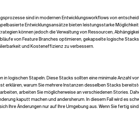
ungsprozesse sind in modernen Entwicklungsworkflows von entscheid
pelbasierte Entwicklungsansätze bieten leistungsstarke Möglichkeite
en Strategien können jedoch die Verwaltung von Ressourcen, Abhängi
tsabläufe von Feature Branches optimieren, gekapselte logische Stac
lierbarkeit und Kosteneffizienz zu verbessern.
en in logischen Stapeln. Diese Stacks sollten eine minimale Anzahl von
t erklären, warum Sie mehrere Instanzen desselben Stacks bereitstel
rbeiten, arbeiten Sie möglicherweise an verschiedenen Stories. Dah
Änderung kaputt machen und andersherum. In diesem Fall wird es sch
 sich Ihre Änderungen nur auf Ihre Umgebung aus. Wenn Sie fertig sind