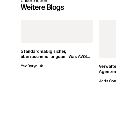
Unsere Ideen
Weitere Blogs
Standardmäßig sicher,
überraschend langsam. Was AWS
vergessen hat, über die RDS...
Verwalte
Yev Dytyniuk
Agenten
Bedrock 
Joris Con