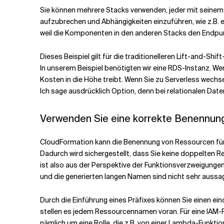
Sie können mehrere Stacks verwenden, jeder mit seinem e
aufzubrechen und Abhängigkeiten einzuführen, wie z.B. e
weil die Komponenten in den anderen Stacks den Endpunk
Dieses Beispiel gilt für die traditionelleren Lift-and-S
In unserem Beispiel benötigten wir eine RDS-Instanz. W
Kosten in die Höhe treibt. Wenn Sie zu Serverless wechse
Ich sage ausdrücklich Option, denn bei relationalen Date
Verwenden Sie eine korrekte Benennung
CloudFormation kann die Benennung von Ressourcen fü
Dadurch wird sichergestellt, dass Sie keine doppelten R
ist also aus der Perspektive der Funktionsverzweigunge
und die generierten langen Namen sind nicht sehr aussag
Durch die Einführung eines Präfixes können Sie einen e
stellen es jedem Ressourcennamen voran. Für eine IAM-
nämlich um eine Rolle, die z.B. von einer Lambda-Funktio