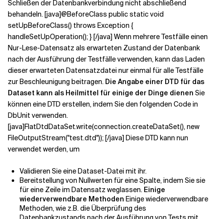
Schließen der Datenbankverbindung nicht abschließend
behandeln. [java]@BeforeClass public static void
Verwandte Themen
setUpBeforeClass() throws Exception {
handleSetUpOperation(); } [/java] Wenn mehrere Testfälle einen
Nur-Lese-Datensatz als erwarteten Zustand der Datenbank
nach der Ausführung der Testfälle verwenden, kann das Laden
dieser erwarteten Datensatzdatei nur einmal für alle Testfälle
zur Beschleunigung beitragen.
Die Angabe einer DTD für das
Dataset kann als Heilmittel für einige der Dinge dienen
Sie
können eine DTD erstellen, indem Sie den folgenden Code in
DbUnit verwenden.
[java]FlatDtdDataSet.write(connection.createDataSet(), new
FileOutputStream("test.dtd")); [/java] Diese DTD kann nun
verwendet werden, um
Validieren Sie eine Dataset-Datei mit ihr.
Bereitstellung von Nullwerten für eine Spalte, indem Sie sie
für eine Zeile im Datensatz weglassen.
Einige
wiederverwendbare Methoden
Einige wiederverwendbare
Methoden, wie z.B. die Überprüfung des
Datenbankzustands nach der Ausführung von Tests mit