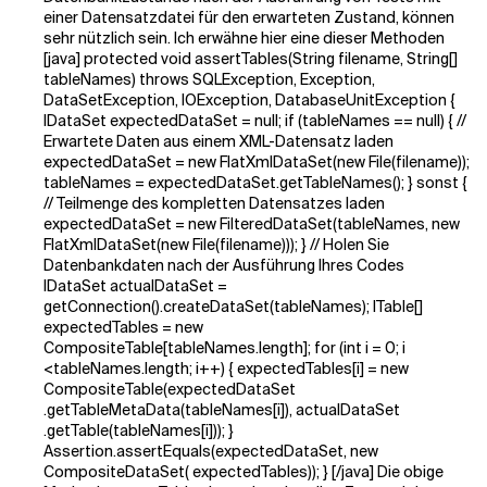
einer Datensatzdatei für den erwarteten Zustand, können
sehr nützlich sein. Ich erwähne hier eine dieser Methoden
[java] protected void assertTables(String filename, String[]
tableNames) throws SQLException, Exception,
DataSetException, IOException, DatabaseUnitException {
IDataSet expectedDataSet = null; if (tableNames == null) { //
Erwartete Daten aus einem XML-Datensatz laden
expectedDataSet = new FlatXmlDataSet(new File(filename));
tableNames = expectedDataSet.getTableNames(); } sonst {
// Teilmenge des kompletten Datensatzes laden
expectedDataSet = new FilteredDataSet(tableNames, new
FlatXmlDataSet(new File(filename))); } // Holen Sie
Datenbankdaten nach der Ausführung Ihres Codes
IDataSet actualDataSet =
getConnection().createDataSet(tableNames); ITable[]
expectedTables = new
CompositeTable[tableNames.length]; for (int i = 0; i
<tableNames.length; i++) { expectedTables[i] = new
CompositeTable(expectedDataSet
.getTableMetaData(tableNames[i]), actualDataSet
.getTable(tableNames[i])); }
Assertion.assertEquals(expectedDataSet, new
CompositeDataSet( expectedTables)); } [/java] Die obige