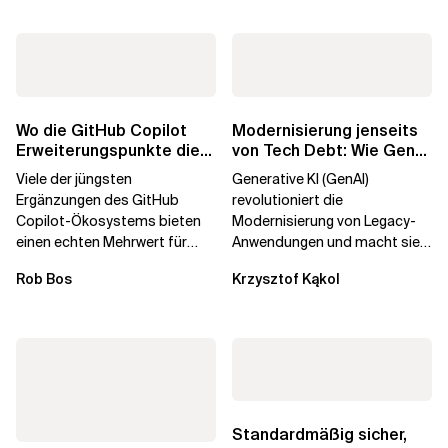
Wo die GitHub Copilot
Modernisierung jenseits
Erweiterungspunkte die
von Tech Debt: Wie GenAI
Governance brechen
die
Viele der jüngsten
Generative KI (GenAI)
Unternehmenstransformatio
Ergänzungen des GitHub
revolutioniert die
Copilot-Ökosystems bieten
Modernisierung von Legacy-
einen echten Mehrwert für
Anwendungen und macht sie
einzelne Entwickler, erweitern
schneller und kostengünstiger.
Rob Bos
Krzysztof Kąkol
aber auch die...
Durch die Automatisierung...
Standardmäßig sicher,