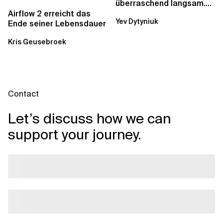
überraschend langsam.
Was AWS vergessen hat,
Airflow 2 erreicht das
Yev Dytyniuk
über die RDS...
Ende seiner Lebensdauer
Kris Geusebroek
Contact
Let’s discuss how we can
support your journey.