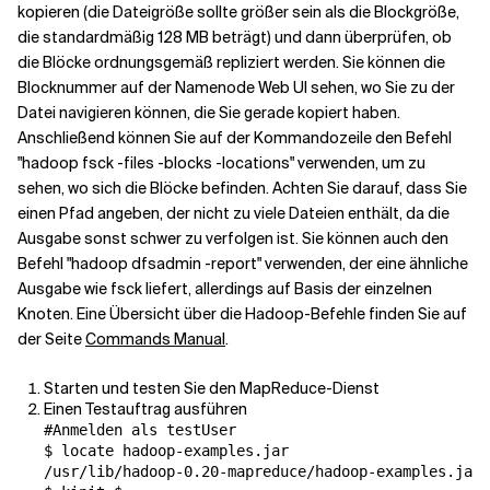
kopieren (die Dateigröße sollte größer sein als die Blockgröße,
die standardmäßig 128 MB beträgt) und dann überprüfen, ob
die Blöcke ordnungsgemäß repliziert werden. Sie können die
Blocknummer auf der Namenode Web UI sehen, wo Sie zu der
Datei navigieren können, die Sie gerade kopiert haben.
Anschließend können Sie auf der Kommandozeile den Befehl
"hadoop fsck
-files -blocks -locations" verwenden, um zu
sehen, wo sich die Blöcke befinden. Achten Sie darauf, dass Sie
einen Pfad angeben, der nicht zu viele Dateien enthält, da die
Ausgabe sonst schwer zu verfolgen ist. Sie können auch den
Befehl "hadoop dfsadmin -report" verwenden, der eine ähnliche
Ausgabe wie fsck liefert, allerdings auf Basis der einzelnen
Knoten. Eine Übersicht über die Hadoop-Befehle finden Sie auf
der Seite
Commands Manual
.
Starten und testen Sie den MapReduce-Dienst
Einen Testauftrag ausführen
#Anmelden als testUser
$ locate hadoop-examples.jar

/usr/lib/hadoop-0.20-mapreduce/hadoop-examples.jar
