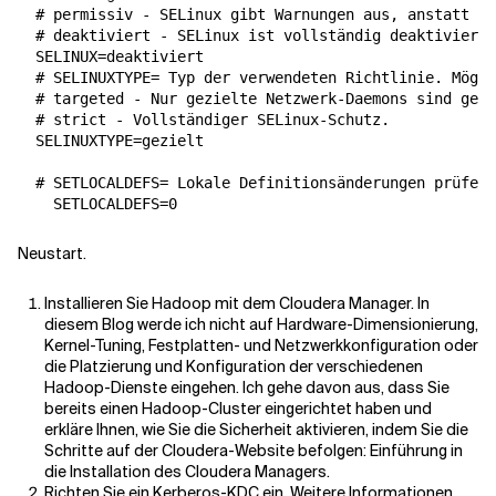
# permissiv - SELinux gibt Warnungen aus, anstatt si
# deaktiviert - SELinux ist vollständig deaktiviert.
SELINUX
=
deaktiviert

# SELINUXTYPE= Typ der verwendeten Richtlinie. Mögli
# targeted - Nur gezielte Netzwerk-Daemons sind gesc
# strict - Vollständiger SELinux-Schutz.
SELINUXTYPE
=
gezielt

# SETLOCALDEFS= Lokale Definitionsänderungen prüfen
SETLOCALDEFS
=
Neustart.
Installieren Sie Hadoop mit dem Cloudera Manager. In
diesem Blog werde ich nicht auf Hardware-Dimensionierung,
Kernel-Tuning, Festplatten- und Netzwerkkonfiguration oder
die Platzierung und Konfiguration der verschiedenen
Hadoop-Dienste eingehen. Ich gehe davon aus, dass Sie
bereits einen Hadoop-Cluster eingerichtet haben und
erkläre Ihnen, wie Sie die Sicherheit aktivieren, indem Sie die
Schritte auf der Cloudera-Website befolgen: Einführung in
die Installation des Cloudera Managers.
Richten Sie ein Kerberos-KDC ein. Weitere Informationen