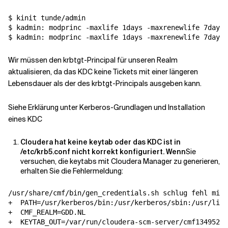
$ kinit tunde/admin

$ kadmin: modprinc -maxlife 1days -maxrenewlife 7days 
Wir müssen den krbtgt-Principal für unseren Realm
aktualisieren, da das KDC keine Tickets mit einer längeren
Lebensdauer als der des krbtgt-Principals ausgeben kann.
Siehe Erklärung unter Kerberos-Grundlagen und Installation
eines KDC
Cloudera hat keine keytab oder das KDC ist in
/etc/krb5.conf nicht korrekt konfiguriert. Wenn
Sie
versuchen, die keytabs mit Cloudera Manager zu generieren,
erhalten Sie die Fehlermeldung:
/usr/share/cmf/bin/gen_credentials.sh schlug fehl mit 
+  
PATH
=
/usr/kerberos/bin:/usr/kerberos/sbin:/usr/lib/
+  
CMF_REALM
=
GDD.NL

+  
KEYTAB_OUT
=
/var/run/cloudera-scm-server/cmf13495282