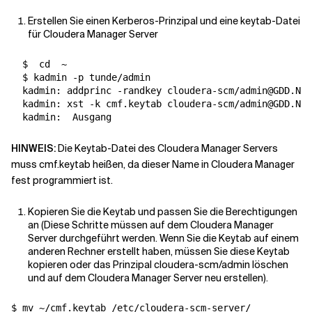
Erstellen Sie einen Kerberos-Prinzipal und eine keytab-Datei
für Cloudera Manager Server
  $  
cd
  ~

  $ kadmin -p tunde/admin

  kadmin: addprinc -randkey cloudera-scm/admin@GDD.NL

  kadmin: xst -k cmf.keytab cloudera-scm/admin@GDD.NL

  kadmin:  
Ausgang
HINWEIS:
Die Keytab-Datei des Cloudera Manager Servers
muss cmf.keytab heißen, da dieser Name in Cloudera Manager
fest programmiert ist.
Kopieren Sie die Keytab und passen Sie die Berechtigungen
an (Diese Schritte müssen auf dem Cloudera Manager
Server durchgeführt werden. Wenn Sie die Keytab auf einem
anderen Rechner erstellt haben, müssen Sie diese Keytab
kopieren oder das Prinzipal cloudera-scm/admin löschen
und auf dem Cloudera Manager Server neu erstellen).
$ mv ~/cmf.keytab /etc/cloudera-scm-server/
