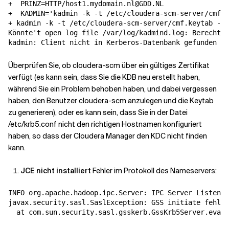
+  
PRINZ
=
HTTP/host1.mydomain.nl@GDD.NL

+  
KADMIN
=
'kadmin -k -t /etc/cloudera-scm-server/cmf.k
+ kadmin -k -t /etc/cloudera-scm-server/cmf.keytab -p 
Könnte
'
t open log file /var/log/kadmind.log: Berechtig
kadmin: Client nicht in Kerberos-Datenbank gefunden  
w
Überprüfen Sie, ob cloudera-scm über ein gültiges Zertifikat
verfügt (es kann sein, dass Sie die KDB neu erstellt haben,
während Sie ein Problem behoben haben, und dabei vergessen
haben, den Benutzer cloudera-scm anzulegen und die Keytab
zu generieren), oder es kann sein, dass Sie in der Datei
/etc/krb5.conf nicht den richtigen Hostnamen konfiguriert
haben, so dass der Cloudera Manager den KDC nicht finden
kann.
JCE nicht installiert
Fehler im Protokoll des Nameservers:
INFO org.apache.hadoop.ipc.Server: IPC Server Listener
javax.security.sasl.SaslException: GSS initiate fehlge
  at com.sun.security.sasl.gsskerb.GssKrb5Server.evalu