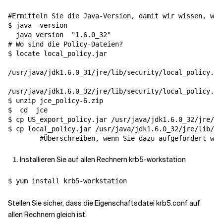
#Ermitteln Sie die Java-Version, damit wir wissen, wo 
$ java -version

  java version  
"1.6.0_32"
# Wo sind die Policy-Dateien?
$ locate local_policy.jar

/usr/java/jdk1.6.0_31/jre/lib/security/local_policy.ja
/usr/java/jdk1.6.0_32/jre/lib/security/local_policy.ja
$ unzip jce_policy-6.zip

$  
cd
  jce

$ cp US_export_policy.jar /usr/java/jdk1.6.0_32/jre/li
$ cp local_policy.jar /usr/java/jdk1.6.0_32/jre/lib/se
#Überschreiben, wenn Sie dazu aufgefordert wer
Installieren Sie auf allen Rechnern krb5-workstation
Stellen Sie sicher, dass die Eigenschaftsdatei krb5.conf auf
allen Rechnern gleich ist.