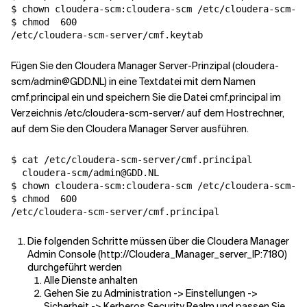
$ chown cloudera-scm:cloudera-scm /etc/cloudera-scm-se
$ chmod  
600
Fügen Sie den Cloudera Manager Server-Prinzipal (cloudera-
scm/admin@GDD.NL) in eine Textdatei mit dem Namen
cmf.principal ein und speichern Sie die Datei cmf.principal im
Verzeichnis /etc/cloudera-scm-server/ auf dem Hostrechner,
auf dem Sie den Cloudera Manager Server ausführen.
$ cat /etc/cloudera-scm-server/cmf.principal

  cloudera-scm/admin@GDD.NL

$ chown cloudera-scm:cloudera-scm /etc/cloudera-scm-se
$ chmod  
600
Die folgenden Schritte müssen über die Cloudera Manager
Admin Console (http://Cloudera_Manager_server_IP:7180)
durchgeführt werden
Alle Dienste anhalten
Gehen Sie zu Administration -> Einstellungen ->
Sicherheit -> Kerberos Security Realm und passen Sie