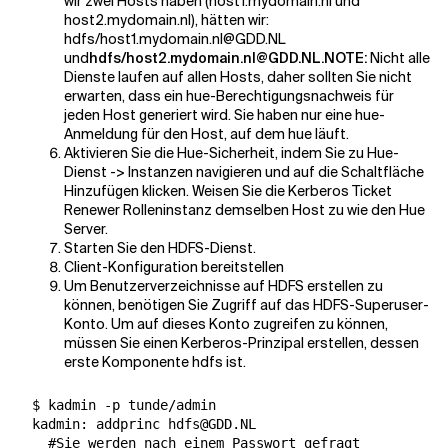
wir zwei Hosts haben (host1.mydomain.nl und
host2.mydomain.nl), hätten wir:
hdfs/host1.mydomain.nl@GDD.NL
und
hdfs/host2.mydomain.nl@GDD.NL.NOTE:
Nicht alle
Dienste laufen auf allen Hosts, daher sollten Sie nicht
erwarten, dass ein hue-Berechtigungsnachweis für
jeden Host generiert wird. Sie haben nur eine hue-
Anmeldung für den Host, auf dem hue läuft.
Aktivieren Sie die Hue-Sicherheit, indem Sie zu Hue-
Dienst -> Instanzen navigieren und auf die Schaltfläche
Hinzufügen klicken. Weisen Sie die Kerberos Ticket
Renewer Rolleninstanz demselben Host zu wie den Hue
Server.
Starten Sie den HDFS-Dienst.
Client-Konfiguration bereitstellen
Um Benutzerverzeichnisse auf HDFS erstellen zu
können, benötigen Sie Zugriff auf das HDFS-Superuser-
Konto. Um auf dieses Konto zugreifen zu können,
müssen Sie einen Kerberos-Prinzipal erstellen, dessen
erste Komponente hdfs ist.
  $ kadmin -p tunde/admin

  kadmin: addprinc hdfs@GDD.NL

#Sie werden nach einem Passwort gefragt