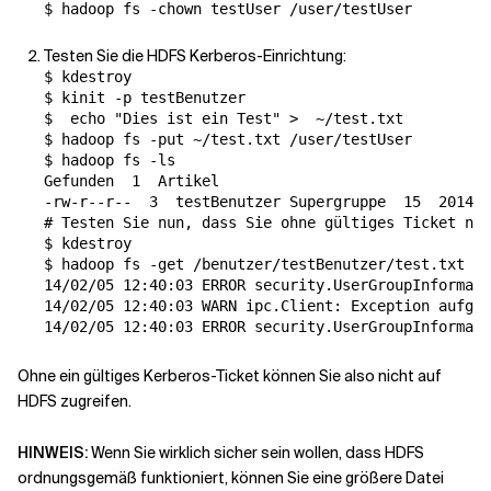
Testen Sie die HDFS Kerberos-Einrichtung:
$ kdestroy

$ kinit -p testBenutzer

$  
echo
"Dies ist ein Test"
 >  ~/test.txt

$ hadoop fs -put ~/test.txt /user/testUser

$ hadoop fs -ls

Gefunden  
1
  Artikel

-rw-r--r--  
3
  testBenutzer Supergruppe  
15
# Testen Sie nun, dass Sie ohne gültiges Ticket nic
$ kdestroy

$ hadoop fs -get /benutzer/testBenutzer/test.txt

14/02/05 12:40:03 ERROR security.UserGroupInformati
14/02/05 12:40:03 WARN ipc.Client: Exception aufget
14/02/05 12:40:03 ERROR security.UserGroupInformati
Ohne ein gültiges Kerberos-Ticket können Sie also nicht auf
HDFS zugreifen.
HINWEIS:
Wenn Sie wirklich sicher sein wollen, dass HDFS
ordnungsgemäß funktioniert, können Sie eine größere Datei