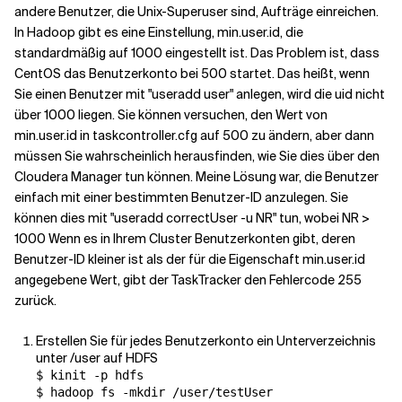
andere Benutzer, die Unix-Superuser sind, Aufträge einreichen.
In Hadoop gibt es eine Einstellung, min.user.id, die
standardmäßig auf 1000 eingestellt ist. Das Problem ist, dass
CentOS das Benutzerkonto bei 500 startet. Das heißt, wenn
Sie einen Benutzer mit "useradd user" anlegen, wird die uid nicht
über 1000 liegen. Sie können versuchen, den Wert von
min.user.id in taskcontroller.cfg auf 500 zu ändern, aber dann
müssen Sie wahrscheinlich herausfinden, wie Sie dies über den
Cloudera Manager tun können. Meine Lösung war, die Benutzer
einfach mit einer bestimmten Benutzer-ID anzulegen. Sie
können dies mit "useradd correctUser -u NR" tun, wobei NR >
1000 Wenn es in Ihrem Cluster Benutzerkonten gibt, deren
Benutzer-ID kleiner ist als der für die Eigenschaft min.user.id
angegebene Wert, gibt der TaskTracker den Fehlercode 255
zurück.
Erstellen Sie für jedes Benutzerkonto ein Unterverzeichnis
unter /user auf HDFS
$ kinit -p hdfs

$ hadoop fs -mkdir /user/testUser
