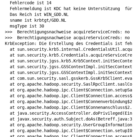
  Fehlercode ist 14

  Fehlermeldung ist KDC hat keine Unterstützung  
für
  
  Das Reich ist WIN_GDD.NL

  sname ist krbtgt/GDD.NL

  msgType ist 30

>>>  Berechtigungsnachweise acquireServiceCreds: no tg
>>>  Berechtigungsnachweise acquireServiceCreds: no tg
KrbException: Die Erstellung des Credentials ist fehlg
  at sun.security.krb5.internal.CredentialsUtil.acquir
  at sun.security.krb5.Credentials.acquireServiceCreds
  at sun.security.jgss.krb5.Krb5Context.initSecContext
  at sun.security.jgss.GSSContextImpl.initSecContext
(
G
  at sun.security.jgss.GSSContextImpl.initSecContext
(
G
  at com.sun.security.sasl.gsskerb.GssKrb5Client.evalu
  at org.apache.hadoop.security.SaslRpcClient.saslConn
  at org.apache.hadoop.ipc.Client
$C
onnection.setupSasl
  at org.apache.hadoop.ipc.Client
$C
onnection.access
$13
  at org.apache.hadoop.ipc.Client
$C
onnenverbindung
$2
.l
  at org.apache.hadoop.ipc.Client
$C
onnenanschluss
$2
.la
  at java.security.AccessController.doPrivileged
(
Einhe
  at javax.security.auth.Subject.doAs
(
Betreff.java:396
  at org.apache.hadoop.security.UserGroupInformation.d
  at org.apache.hadoop.ipc.Client
$C
onnection.setupIOst
  at org.apache.hadoop.ipc.Client
$C
onnection.access
$20