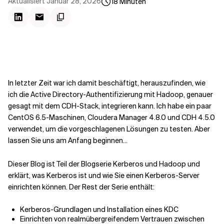
Kontextdateien
Aktualisiert
Januar 28, 2026
18
Minuten
In letzter Zeit war ich damit beschäftigt, herauszufinden, wie
ich die Active Directory-Authentifizierung mit Hadoop, genauer
gesagt mit dem CDH-Stack, integrieren kann. Ich habe ein paar
CentOS 6.5-Maschinen, Cloudera Manager 4.8.0 und CDH 4.5.0
verwendet, um die vorgeschlagenen Lösungen zu testen. Aber
lassen Sie uns am Anfang beginnen...
Dieser Blog ist Teil der Blogserie Kerberos und Hadoop und
erklärt, was Kerberos ist und wie Sie einen Kerberos-Server
einrichten können. Der Rest der Serie enthält:
Kerberos-Grundlagen und Installation eines KDC
Einrichten von realmübergreifendem Vertrauen zwischen