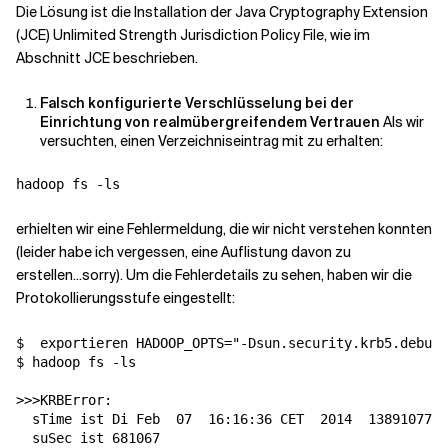
Die Lösung ist die Installation der Java Cryptography Extension
(JCE) Unlimited Strength Jurisdiction Policy File, wie im
Abschnitt JCE beschrieben.
Falsch konfigurierte Verschlüsselung bei der
Einrichtung von realmübergreifendem Vertrauen
Als wir
versuchten, einen Verzeichniseintrag mit zu erhalten:
erhielten wir eine Fehlermeldung, die wir nicht verstehen konnten
(leider habe ich vergessen, eine Auflistung davon zu
erstellen...sorry). Um die Fehlerdetails zu sehen, haben wir die
Protokollierungsstufe eingestellt:
$  
exportieren
HADOOP_OPTS
=
"-Dsun.security.krb5.debug=
$ hadoop fs -ls

>>>KRBError:

  sTime ist Di Feb  
07
  16:16:36 CET  
2014
  1389107796
  suSec ist 681067
