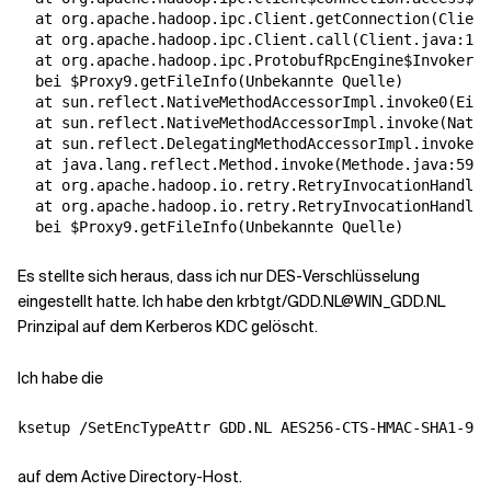
  at org.apache.hadoop.ipc.Client.getConnection
(
Client
  at org.apache.hadoop.ipc.Client.call
(
Client.java:119
  at org.apache.hadoop.ipc.ProtobufRpcEngine$Invoker.i
  bei $Proxy9.getFileInfo
(
Unbekannte Quelle
)
  at sun.reflect.NativeMethodAccessorImpl.invoke0
(
Einh
  at sun.reflect.NativeMethodAccessorImpl.invoke
(
Nativ
  at sun.reflect.DelegatingMethodAccessorImpl.invoke
(
D
  at java.lang.reflect.Method.invoke
(
Methode.java:597
)
  at org.apache.hadoop.io.retry.RetryInvocationHandler
  at org.apache.hadoop.io.retry.RetryInvocationHandler
  bei $Proxy9.getFileInfo
(
Unbekannte Quelle
)
Es stellte sich heraus, dass ich nur DES-Verschlüsselung
eingestellt hatte. Ich habe den krbtgt/GDD.NL@WIN_GDD.NL
Prinzipal auf dem Kerberos KDC gelöscht.
Ich habe die
auf dem Active Directory-Host.