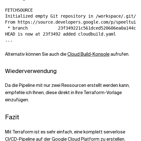
FETCHSOURCE

Initialized empty Git repository in /workspace/.git/

From https://source.developers.google.com/p/speeltuin-
 * branch            23f349221c561dced520606ea0a144c4f
HEAD is now at 23f3492 added cloudbuild.yaml

Alternativ können Sie auch die
Cloud Build-Konsole
aufrufen.
Wiederverwendung
Da die Pipeline mit nur zwei Ressourcen erstellt werden kann,
empfehle ich Ihnen, diese direkt in Ihre Terraform-Vorlage
einzufügen.
Fazit
Mit Terraform ist es sehr einfach, eine komplett serverlose
CI/CD-Pipeline auf der Google Cloud Platform zu erstellen.