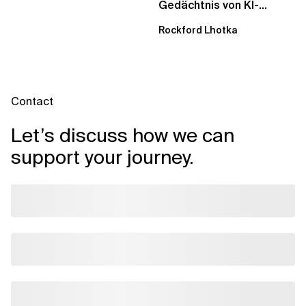
Gedächtnis von KI-
Agenten – Einblicke aus
Rockford Lhotka
dem...
Contact
Let’s discuss how we can
support your journey.