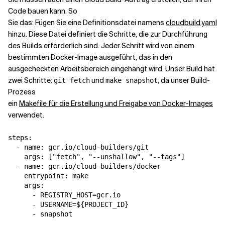
Code bauen kann. So
Sie das: Fügen Sie eine Definitionsdatei namens
cloudbuild.yaml
hinzu. Diese Datei definiert die Schritte, die zur Durchführung
des Builds erforderlich sind. Jeder Schritt wird von einem
bestimmten Docker-Image ausgeführt, das in den
ausgecheckten Arbeitsbereich eingehängt wird. Unser Build hat
zwei Schritte:
und
, da unser Build-
git fetch
make snapshot
Prozess
ein
Makefile für die Erstellung und Freigabe von Docker-Images
verwendet.
steps:

  - name: gcr.io/cloud-builders/git

    args: ["fetch", "--unshallow", "--tags"]

  - name: gcr.io/cloud-builders/docker

    entrypoint: make

    args:

      - REGISTRY_HOST=gcr.io

      - USERNAME=${PROJECT_ID}
