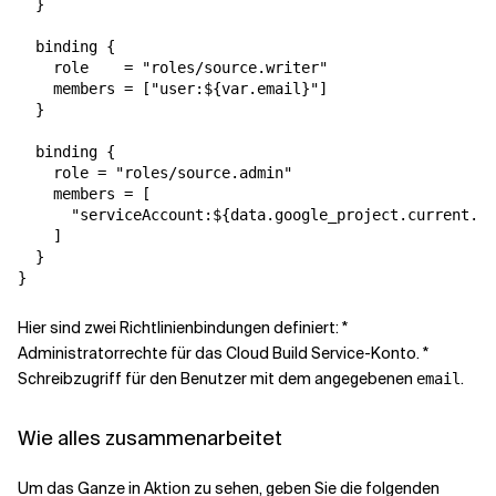
  }

  binding {

    role    = "roles/source.writer"

    members = ["user:${var.email}"]

  }

  binding {

    role = "roles/source.admin"

    members = [

      "serviceAccount:${data.google_project.current.nu
    ]

  }

Hier sind zwei Richtlinienbindungen definiert: *
Administratorrechte für das Cloud Build Service-Konto. *
Schreibzugriff für den Benutzer mit dem angegebenen
.
email
Wie alles zusammenarbeitet
Um das Ganze in Aktion zu sehen, geben Sie die folgenden