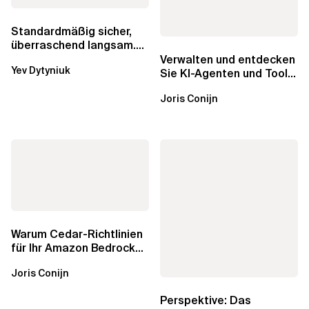
Standardmäßig sicher,
überraschend langsam.
Was AWS vergessen hat,
Verwalten und entdecken
Yev Dytyniuk
über die RDS...
Sie KI-Agenten und Tools
mit Amazon Bedrock
Joris Conijn
AgentCore...
Warum Cedar-Richtlinien
für Ihr Amazon Bedrock
AgentCore Gateway
Joris Conijn
wichtig sind
Perspektive: Das