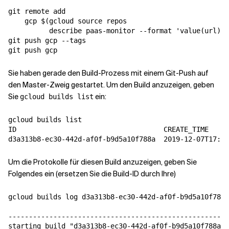
git remote add 

    gcp $(gcloud source repos 

          describe paas-monitor --format 'value(url)')

git push gcp --tags

Sie haben gerade den Build-Prozess mit einem Git-Push auf
den Master-Zweig gestartet. Um den Build anzuzeigen, geben
Sie
ein:
gcloud builds list
gcloud builds list

ID                                    CREATE_TIME     
Um die Protokolle für diesen Build anzuzeigen, geben Sie
Folgendes ein (ersetzen Sie die Build-ID durch Ihre)
gcloud builds log d3a313b8-ec30-442d-af0f-b9d5a10f788a

------------------------------------------------------
starting build "d3a313b8-ec30-442d-af0f-b9d5a10f788a"
