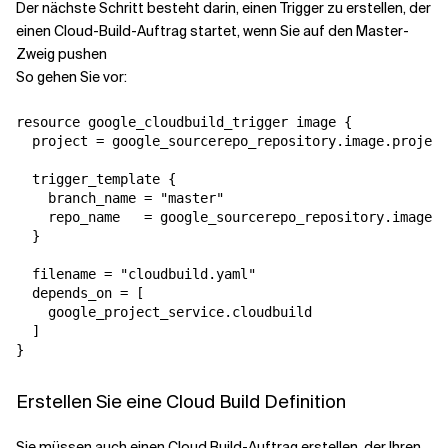
Der nächste Schritt besteht darin, einen Trigger zu erstellen, der
einen Cloud-Build-Auftrag startet, wenn Sie auf den Master-
Zweig pushen
So gehen Sie vor:
resource google_cloudbuild_trigger image {

  project = google_sourcerepo_repository.image.project

  trigger_template {

    branch_name = "master"

    repo_name   = google_sourcerepo_repository.image.n
  }

  filename = "cloudbuild.yaml"

  depends_on = [

    google_project_service.cloudbuild

  ]

Erstellen Sie eine Cloud Build Definition
Sie müssen auch einen Cloud Build-Auftrag erstellen, der Ihren