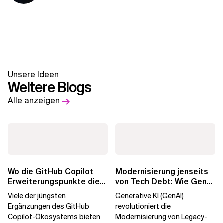
Unsere Ideen
Weitere Blogs
Alle anzeigen
Wo die GitHub Copilot
Modernisierung jenseits
Erweiterungspunkte die
von Tech Debt: Wie GenAI
Governance brechen
die
Viele der jüngsten
Generative KI (GenAI)
Unternehmenstransformatio
Ergänzungen des GitHub
revolutioniert die
Copilot-Ökosystems bieten
Modernisierung von Legacy-