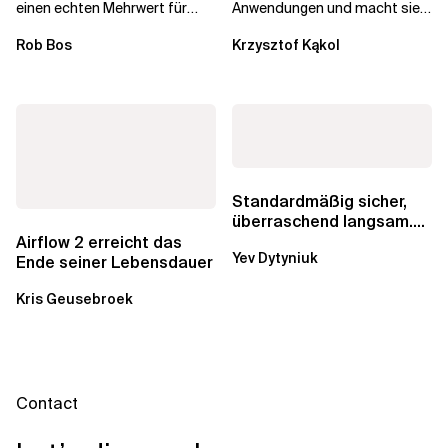
einen echten Mehrwert für
Anwendungen und macht sie
einzelne Entwickler, erweitern
schneller und kostengünstiger.
Rob Bos
Krzysztof Kąkol
aber auch die...
Durch die Automatisierung...
Standardmäßig sicher,
überraschend langsam.
Was AWS vergessen hat,
Airflow 2 erreicht das
Yev Dytyniuk
über die RDS...
Ende seiner Lebensdauer
Kris Geusebroek
Contact