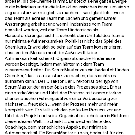
arbeitet, bis die Chemie stimmt. Er steckt seine ganze Energie
in die Individuen und in die Interaktion zwischen ihnen, um sie so
eng und stark wie möglich zu machen. ... wird glücklich ... wenn
das Team als echtes Team mit Lachen und gemeinsamer
Anstrengung arbeitet und wenn Hindernisse vom Team
beseitigt werden, weil das Team Hindernisse als
Herausforderungen sieht. ... schenkt dem Umfeld des Teams
nur minimale Aufmerksamkeit. Politik ist nicht das Spiel des
Chemikers. Er wird sich so sehr auf das Team konzentrieren,
dass er dem Management der Außenwelt keine
Aufmerksamkeit schenkt. Organisatorische Hindernisse
werden beseitigt, indem man härter mit dem Team
zusammenarbeitet. Ein ScrumMaster zu sein, bedeutet für den
Chemiker, "das Team so stark zu machen, dass nichts es
aufhalten kann.".
Der Direktor
Der Direktor ist der Typ von
ScrumMaster, der an der Spitze des Prozesses sitzt. Er hat
eine starke Vision und führt den Prozess mit einem starken
charismatischen Führungsstil von einer Verbesserung zur
nächsten.
... freut sich ... wenn der Prozess mehr und mehr
'komplett' wird. Er stellt sich den perfekten Prozess vor und
führt das Projekt und seine Organisation behutsam in Richtung
dieser idealen Welt. ... schenkt ... der weichen Seite des
Coachings, dem menschlichen Aspekt, nur minimale
Aufmerksamkeit. Ein ScrumMaster zu sein, bedeutet für den