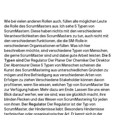
Kontextdateien
Wie bei vielen anderen Rollen auch, füllen alle möglichen Leute
die Rolle des ScrumMasters aus. Ich sehe 5 Typen von
ScrumMastern. Diese haben nichts mit den verschiedenen
Verantwortlichkeiten des ScrumMasters zu tun, auch nicht mit
den verschiedenen Funktionen, die die SM-Rolle in
verschiedenen Organisationen erfüllen. Was ich hier
beschreiben möchte, sind verschiedene Typen von Menschen,
die gerne ScrumMaster sind und dabei gute Arbeit leisten.
Die 5
Typen sind
Der Regulator Der Planer Der Chemiker Der Direktor
Der Abenteurer Diese 5 Typen von Menschen scheinen die
Kunst des ScrumMastering aus unterschiedlichen Gründen zu
mögen und ihre Befriedigung aus verschiedenen Arten von
Erfolgen zu ziehen Verschiedene Stakeholder können davon
profitieren, wenn Sie wissen, welchen Typ von ScrumMaster Sie
zur Verfügung haben. Mehr dazu am Ende. Lassen Sie uns einen
Blick darauf werfen, wer sie sind, was sie glücklich macht, ihre
blinden Flecken und das Wesen von ScrumMastering für jeden
von ihnen.
Der Regulator
Der Regulator ist der Typ von
ScrumMaster, der Hindernisse liebt. Besonders Hindernisse
technischer oder organisatorischer Art. Er kennt sich in der