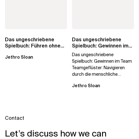
Das ungeschriebene
Das ungeschriebene
Spielbuch: Führen ohne
Spielbuch: Gewinnen im
Titel
Team
Das ungeschriebene
Jethro Sloan
Spielbuch: Gewinnen im Team
Teamgeflüster: Navigieren
durch die menschliche
Dynamik, auf die Sie niemand
Jethro Sloan
vorbereitet hat „Wir...
Contact
Let’s discuss how we can