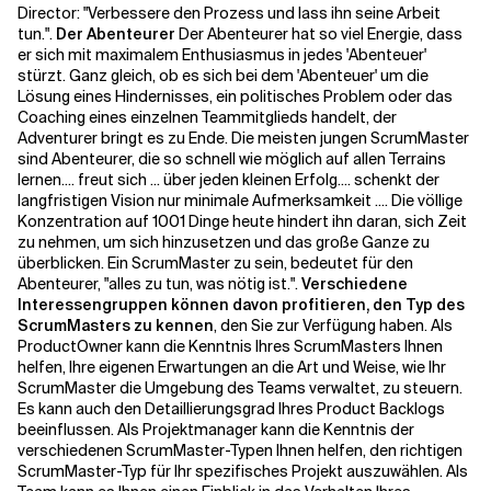
Director: "Verbessere den Prozess und lass ihn seine Arbeit
tun.".
Der Abenteurer
Der Abenteurer hat so viel Energie, dass
er sich mit maximalem Enthusiasmus in jedes 'Abenteuer'
stürzt. Ganz gleich, ob es sich bei dem 'Abenteuer' um die
Lösung eines Hindernisses, ein politisches Problem oder das
Coaching eines einzelnen Teammitglieds handelt, der
Adventurer bringt es zu Ende. Die meisten jungen ScrumMaster
sind Abenteurer, die so schnell wie möglich auf allen Terrains
lernen.
... freut sich ... über jeden kleinen Erfolg.
... schenkt der
langfristigen Vision nur minimale Aufmerksamkeit .... Die völlige
Konzentration auf 1001 Dinge heute hindert ihn daran, sich Zeit
zu nehmen, um sich hinzusetzen und das große Ganze zu
überblicken. Ein ScrumMaster zu sein, bedeutet für den
Abenteurer, "alles zu tun, was nötig ist.".
Verschiedene
Interessengruppen können davon profitieren, den Typ des
ScrumMasters zu kennen
, den Sie zur Verfügung haben. Als
ProductOwner kann die Kenntnis Ihres ScrumMasters Ihnen
helfen, Ihre eigenen Erwartungen an die Art und Weise, wie Ihr
ScrumMaster die Umgebung des Teams verwaltet, zu steuern.
Es kann auch den Detaillierungsgrad Ihres Product Backlogs
beeinflussen. Als Projektmanager kann die Kenntnis der
verschiedenen ScrumMaster-Typen Ihnen helfen, den richtigen
ScrumMaster-Typ für Ihr spezifisches Projekt auszuwählen. Als