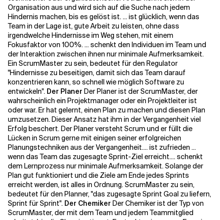
Organisation aus und wird sich auf die Suche nach jedem
Hindernis machen, bis es gelöst ist. ... ist glücklich, wenn das
Verwandte Themen
Team in der Lage ist, gute Arbeit zu leisten, ohne dass
irgendwelche Hindernisse im Weg stehen, mit einem
Fokusfaktor von 100%. ... schenkt den Individuen im Team und
der Interaktion zwischen ihnen nur minimale Aufmerksamkeit.
Ein ScrumMaster zu sein, bedeutet für den Regulator
"Hindernisse zu beseitigen, damit sich das Team darauf
konzentrieren kann, so schnell wie möglich Software zu
entwickeln".
Der Planer
Der Planer ist der ScrumMaster, der
wahrscheinlich ein Projektmanager oder ein Projektleiter ist
oder war. Er hat gelernt, einen Plan zu machen und diesen Plan
umzusetzen. Dieser Ansatz hat ihm in der Vergangenheit viel
Erfolg beschert. Der Planer versteht Scrum und er füllt die
Lücken in Scrum gerne mit einigen seiner erfolgreichen
Planungstechniken aus der Vergangenheit.
... ist zufrieden ...
wenn das Team das zugesagte Sprint-Ziel erreicht.
... schenkt
dem Lernprozess nur minimale Aufmerksamkeit. Solange der
Plan gut funktioniert und die Ziele am Ende jedes Sprints
erreicht werden, ist alles in Ordnung. ScrumMaster zu sein,
bedeutet für den Planner, "das zugesagte Sprint Goal zu liefern,
Sprint für Sprint".
Der Chemiker
Der Chemiker ist der Typ von
ScrumMaster, der mit dem Team und jedem Teammitglied