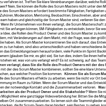
u verfahren ist. Treffen Sie klare Vereinbarungen darüber, welche Rol
ssen?
Nein, Sie können die Rolle des Scrum Masters nicht unter den M
olle des Scrum Masters erfordert bestimmte Fähigkeiten, Fertigkeiten
 Zuhören, Moderation, Mentoring, Beobachten, Einschreiten, aber and
team haben und gleichzeitig der Scrum Master sind, verlieren Sie den
Wenn Ihr Unternehmen von Ihnen verlangt, die Scrum Masterschaft zu 
damit Sie anfangen können, SM-Fähigkeiten zu entwickeln, bevor Sie we
gute Idee, die Rollen des Product Owner und des Scrum Master zu kombi
dern, mit Veränderungen auf dem Markt, mit der Frage, was den größ
Sie haben. Als Scrum Master konzentrieren Sie sich darauf, das Ent
n zu tun haben, sind also unterschiedlich und haben verschiedene 
nnen das Entwicklungsteam herausfordern, viele Punkte im Sprint Ba
 (glauben Sie mir, es gibt sie). Sie tun dies, indem Sie ihnen helfen
 Verstehen wir, was von uns verlangt wird? Es ist schwierig, auf das T
hnen verlangt, dass Sie die Rolle des Product Owners mit der de
 mit der des Scrum Master kombinieren, sollten Sie eine klare Unters
 machen, aus welcher Position Sie kommen.
Können Sie als Scrum Mas
 Rolle des Scrum Masters effektiv zu arbeiten, wenn Sie nicht vor Ort
immung im Raum zu fühlen. Wenn der Scrum Master und das Entwickl
ehen der notwendige Kontakt und die Zusammenarbeit verloren.
Was 
arbeiten als der Product Owner und die Stakeholder?
Wenn Sie ni
 Möglichkeit eine ganztägige Videoverbindung her. Bitten Sie die Mi
elben Ort zusammenzuarbeiten. So lernen sich die Teammitglieder ei
stecken, die Ihr Scrum-Team daran hindert, sein Bestes zu geben, kon