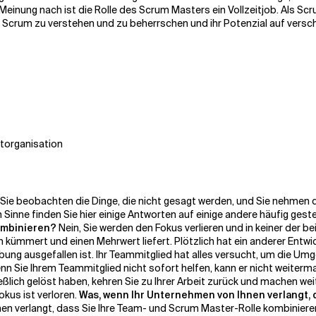
r Meinung nach ist die Rolle des Scrum Masters ein Vollzeitjob. Als 
n, Scrum zu verstehen und zu beherrschen und ihr Potenzial auf ve
torganisation
ie beobachten die Dinge, die nicht gesagt werden, und Sie nehmen di
 Sinne finden Sie hier einige Antworten auf einige andere häufig geste
ombinieren?
Nein, Sie werden den Fokus verlieren und in keiner der bei
 kümmert und einen Mehrwert liefert. Plötzlich hat ein anderer Entwickl
g ausgefallen ist. Ihr Teammitglied hat alles versucht, um die Umg
Wenn Sie Ihrem Teammitglied nicht sofort helfen, kann er nicht weiterm
eßlich gelöst haben, kehren Sie zu Ihrer Arbeit zurück und machen w
okus ist verloren.
Was, wenn Ihr Unternehmen von Ihnen verlangt, d
n verlangt, dass Sie Ihre Team- und Scrum Master-Rolle kombinieren