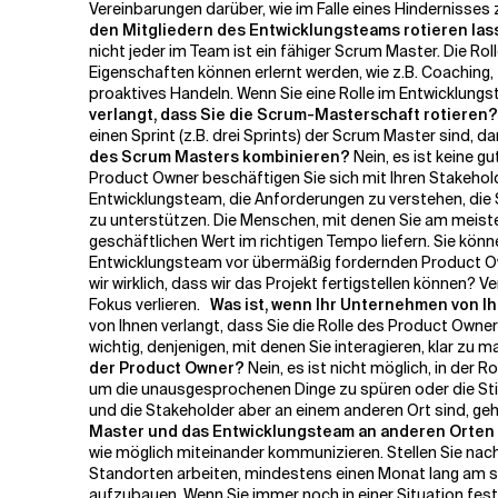
Vereinbarungen darüber, wie im Falle eines Hindernisses z
den Mitgliedern des Entwicklungsteams rotieren la
nicht jeder im Team ist ein fähiger Scrum Master. Die R
Eigenschaften können erlernt werden, wie z.B. Coaching,
proaktives Handeln. Wenn Sie eine Rolle im Entwicklungs
verlangt, dass Sie die Scrum-Masterschaft rotieren?
einen Sprint (z.B. drei Sprints) der Scrum Master sind, 
des Scrum Masters kombinieren?
Nein, es ist keine 
Product Owner beschäftigen Sie sich mit Ihren Stakehol
Entwicklungsteam, die Anforderungen zu verstehen, die 
zu unterstützen. Die Menschen, mit denen Sie am meiste
geschäftlichen Wert im richtigen Tempo liefern. Sie kö
Entwicklungsteam vor übermäßig fordernden Product Ownern
wir wirklich, dass wir das Projekt fertigstellen können?
Fokus verlieren.
Was ist, wenn Ihr Unternehmen von I
von Ihnen verlangt, dass Sie die Rolle des Product Owner
wichtig, denjenigen, mit denen Sie interagieren, klar zu
der Product Owner?
Nein, es ist nicht möglich, in der
um die unausgesprochenen Dinge zu spüren oder die St
und die Stakeholder aber an einem anderen Ort sind, g
Master und das Entwicklungsteam an anderen Orten 
wie möglich miteinander kommunizieren. Stellen Sie nach
Standorten arbeiten, mindestens einen Monat lang am s
aufzubauen.
Wenn Sie immer noch in einer Situation fest