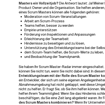
Masters ein Vollzeitjob?
Die Antwort lautet: Ja! Meine
Product Owner und die Organisation. Sie helfen andere
Verwandte Themen
eines Scrum Masters können alle folgenden gehören:
Moderation von Scrum-Veranstaltungen
Arbeit am Scrum-Prozess
Teams helfen, besser zu werden
Empirie unterstützen
Förderung von Inspektionen und Anpassungen
Erleichterung der Teamarbeit
Hindernisse zu beseitigen und zu lösen,
Unterstützung des Entwicklungsteams bei der Selbs
dem Scrum-Team helfen, die Scrum-Werte zu leben,
und Beobachtung der Teamdynamik.
Sie haben Ihr Scrum Master-Radar immer eingeschaltet. S
können Sie nicht tun, wenn Sie nicht dabei sind.
In diesem
Entwicklungsteam mit der Rolle des Scrum Master k
ein Entwickler, der sich um seine eigenen Angelegenheiten
Abnahmeumgebung hat nicht geklappt, weil diese Umgebun
nicht zu helfen. Er fragt Sie, ob Sie ihm helfen können. 
helfen Ihrem Teammitglied. Wenn Sie das Hindernis schli
beschäftigen, da Sie eine Zeit lang abgelenkt waren. Ihr F
des Scrum Masters kombinieren?
Wenn Ihr Unternehme