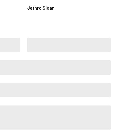
niemand vorbereitet hat „Wir...
Jethro Sloan