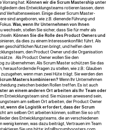
le Vorrang hat.
Können wir die Scrum Mastership unter
itgliedern des Entwicklungsteams rotieren lassen, denn
 und Verhaltensweisen. Einige dieser Scrum Master-
ere sind angeboren, wie z.B. dienende Führung und
 Fokus.
Was, wenn Ihr Unternehmen von Ihnen
wechseln, stellen Sie sicher, dass Sie für mehr als
chseln.
Können Sie die Rolle des Product Owners und
nieren, da dies zu einem Interessenkonflikt führt.
Als
ten geschäftlichen Nutzen bringt, und helfen dem
wicklungsteam, den Product Owner und die Organisation
Ansätze.
Als Product Owner wollen Sie den
cklog zu übernehmen. Als Scrum Master schützen Sie das
, herausfordernde Fragen zu stellen, wie z.B.: Glauben
eam zuzugehen, wenn man zwei Hüte trägt. Sie werden den
s Scrum Masters kombinieren?
Wenn Ihr Unternehmen
cheidung zwischen beiden Rollen treffen. Es ist auch
ter an einem anderen Ort arbeiten als Ihr Team oder
 beim Entwicklungsteam sind. Sie müssen anwesend sein,
ungsteam am selben Ort arbeiten, der Product Owner
ist, wenn die Logistik erfordert, dass der Scrum
cht am selben Ort arbeiten können, sollten Sie so oft
tglieder des Entwicklungsteams, die an verschiedenen
n wenig kennen, was dazu beiträgt, Vertrauen im Team
taktieren Sie uns bitte:
info@scrumboosters.com