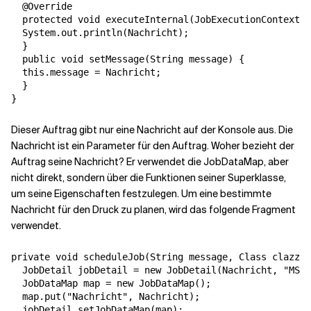
  @Override

  protected void executeInternal(JobExecutionContext c
  System.out.println(Nachricht);

  }

  public void setMessage(String message) {

  this.message = Nachricht;

  }

Dieser Auftrag gibt nur eine Nachricht auf der Konsole aus. Die
Nachricht ist ein Parameter für den Auftrag. Woher bezieht der
Auftrag seine Nachricht? Er verwendet die JobDataMap, aber
nicht direkt, sondern über die Funktionen seiner Superklasse,
um seine Eigenschaften festzulegen. Um eine bestimmte
Nachricht für den Druck zu planen, wird das folgende Fragment
verwendet.
private void scheduleJob(String message, Class clazz, 
  JobDetail jobDetail = new JobDetail(Nachricht, "MSG"
  JobDataMap map = new JobDataMap();

  map.put("Nachricht", Nachricht);

  jobDetail.setJobDataMap(map);
