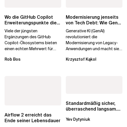
Wo die GitHub Copilot
Modernisierung jenseits
Erweiterungspunkte die
von Tech Debt: Wie GenAI
Governance brechen
die
Viele der jüngsten
Generative KI (GenAI)
Unternehmenstransformatio
Ergänzungen des GitHub
revolutioniert die
Copilot-Ökosystems bieten
Modernisierung von Legacy-
einen echten Mehrwert für
Anwendungen und macht sie
einzelne Entwickler, erweitern
schneller und kostengünstiger.
Rob Bos
Krzysztof Kąkol
aber auch die...
Durch die Automatisierung...
Standardmäßig sicher,
überraschend langsam.
Was AWS vergessen hat,
Airflow 2 erreicht das
Yev Dytyniuk
über die RDS...
Ende seiner Lebensdauer