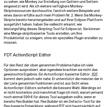
zu sehen, wie Monkey zur Erstellung von Gettern und Settern
eingesetzt wird. Als ich weitere verfügbare Monkey-
Skriptressourcen durchsuchte, fand ich weitere Beispiele und
eines davon erfüllte auch mein Problem Nr. 2. Wenn Sie Monkey-
Skripte bereits heruntergeladen und auf Ihrer Eclipse-Plattform
ausgeführt haben, haben Sie vielleicht erkannt, wie
leistungsfähig dieses Skripting-Tool für Eclipse ist. Sie können
eine Menge skriptbasierter Tools erstellen, um Ihre
Produktivität zu steigern, ohne ein spezielles Plugin erstellen zu
müssen.
FDT ActionScript Editor
Für den Rest der oben genannten Probleme habe ich viele
Optionen ausprobiert, aber irgendwie brachten sie nicht das
gewünschte Ergebnis. Ein ActionScript-basierter Editor
, FDT
,
kommt dem jedoch sehr nahe. Er unterstützt die meisten der in
der Liste genannten Funktionen und ist aus Sicht eines
ActionScript-Editors sicherlich die bessere Wahl. Allerdings ist
er nicht kostenlos und manchmal frage ich mich, warum jemand
noch einmal 599 € für dieses Tool ausgeben sollte, wenn er
bereits Flex Builder hat. Flex Builder ist ein Defacto-Tool für die
Flex-basierte Entwicklung, während FDT sich hauptsächlich auf