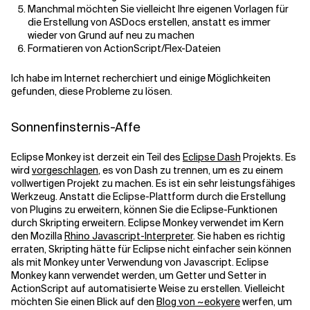
Manchmal möchten Sie vielleicht Ihre eigenen Vorlagen für
die Erstellung von ASDocs erstellen, anstatt es immer
wieder von Grund auf neu zu machen
Verwandte Themen
Formatieren von ActionScript/Flex-Dateien
Ich habe im Internet recherchiert und einige Möglichkeiten
gefunden, diese Probleme zu lösen.
Sonnenfinsternis-Affe
Eclipse Monkey ist derzeit ein Teil des
Eclipse Dash
Projekts. Es
wird
vorgeschlagen
, es von Dash zu trennen, um es zu einem
vollwertigen Projekt zu machen. Es ist ein sehr leistungsfähiges
Werkzeug. Anstatt die Eclipse-Plattform durch die Erstellung
von Plugins zu erweitern, können Sie die Eclipse-Funktionen
durch Skripting erweitern. Eclipse Monkey verwendet im Kern
den Mozilla
Rhino Javascript-Interpreter
. Sie haben es richtig
erraten, Skripting hätte für Eclipse nicht einfacher sein können
als mit Monkey unter Verwendung von Javascript. Eclipse
Monkey kann verwendet werden, um Getter und Setter in
ActionScript auf automatisierte Weise zu erstellen. Vielleicht
möchten Sie einen Blick auf den
Blog von ~eokyere
werfen, um