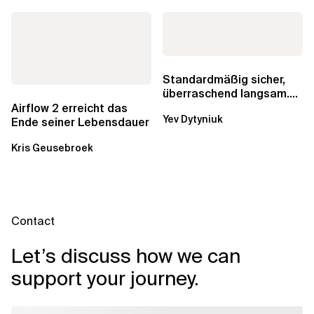
Standardmäßig sicher,
überraschend langsam.
Was AWS vergessen hat,
Airflow 2 erreicht das
Yev Dytyniuk
über die RDS...
Ende seiner Lebensdauer
Kris Geusebroek
Contact
Let’s discuss how we can
support your journey.