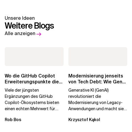
Unsere Ideen
Weitere Blogs
Alle anzeigen
Wo die GitHub Copilot
Modernisierung jenseits
Erweiterungspunkte die
von Tech Debt: Wie GenAI
Governance brechen
die
Viele der jüngsten
Generative KI (GenAI)
Unternehmenstransformatio
Ergänzungen des GitHub
revolutioniert die
Copilot-Ökosystems bieten
Modernisierung von Legacy-
einen echten Mehrwert für
Anwendungen und macht sie
einzelne Entwickler, erweitern
schneller und kostengünstiger.
Rob Bos
Krzysztof Kąkol
aber auch die...
Durch die Automatisierung...