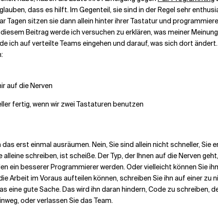
glauben, dass es hilft. Im Gegenteil, sie sind in der Regel sehr enth
ar Tagen sitzen sie dann allein hinter ihrer Tastatur und programmie
 diesem Beitrag werde ich versuchen zu erklären, was meiner Meinung 
de ich auf verteilte Teams eingehen und darauf, was sich dort ändert
:
ir auf die Nerven
ller fertig, wenn wir zwei Tastaturen benutzen
 das erst einmal ausräumen. Nein, Sie sind allein nicht schneller, Sie
e alleine schreiben, ist scheiße. Der Typ, der Ihnen auf die Nerven geh
rden ein besserer Programmierer werden. Oder vielleicht können Sie ih
die Arbeit im Voraus aufteilen können, schreiben Sie ihn auf einer z
s eine gute Sache. Das wird ihn daran hindern, Code zu schreiben, d
hinweg, oder verlassen Sie das Team.