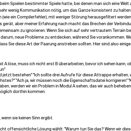
beim Spielen bestimmter Spiele hatte, bei denen man sich eine Welt 
sehr wenig Kommunikation nötig, um das Ganze konsistent zu halten. E
en (wie ein Compilerfehler), mit weniger Störung herausgefiltert wer
ss gerät, aber meiner Erfahrung nach macht das Brechen der Verbindu
meinsam zu ignorieren. Wenn Sie sich auf sehr vertrautem Terrain bew
e darum, neue Probleme zu entdecken, während Sie vorankommen. Wenn
ass Sie diese Art der Paarung anstreben sollten. Hier sind also einige
it A löse, muss ich nicht erst B überarbeiten, bevor ich sehen kann, ob
un"
rd jetzt bestehen" "Ich sollte drei Aufrufe für diese Attrappe erhalten, 
stes?" "Ach ja, wir müssen noch die Eigenschaftsdatei korrigieren" 
 haben, werden wir ein Problem in Modul A sehen, das wir auch behebe
möglich dorthin kommen.
wenn sie keinen Sinn ergibt.
 nicht offensichtliche Lösung wählt: "Warum tun Sie das? Wenn wir die