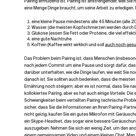
Pairing ermüdend ist. Pairing ist anstrengender, weil Sie 
eine Menge Dinge braucht, um seine Arbeit zu erledigen. I
eine kleine Pause mindestens alle 45 Minuten (alle 2
Wasser (die meisten Kopfschmerzen werden durch D
Glukose (essen Sie Fett oder Proteine, die viel effek
eine gute Nachtruhe
Koffein (Kaffee wirkt wirklich und soll
auch noch gesu
Das Problem beim Pairing ist, dass Menschen (insbesond
nach jedem Commit um eine Pause und sorgt dafür, das
darüber unterhalten, wie die Dinge laufen, wie weit Sie
danach ist. Sie sollten auch bedenken, dass die meiste
Ernährung noch steigern, aber es ist normal, dass Sie n
kollokiertes Pairing, aber es hat auch einige Vorteile. Di
Schwierigkeiten beim verteilten Pairing technische Prob
sicher, dass Sie die Informationen an Ihren Pairing-Partne
nicht geizig, kaufen Sie ein gutes Mikrofon mit Geräus
ein Skype-Headset, das sogar eine bessere Geräuschunter
auszugeben. Nehmen Sie sich ein wenig Zeit, um den ande
einem gemeinsamen Video und einem kleinen Chat. Man 