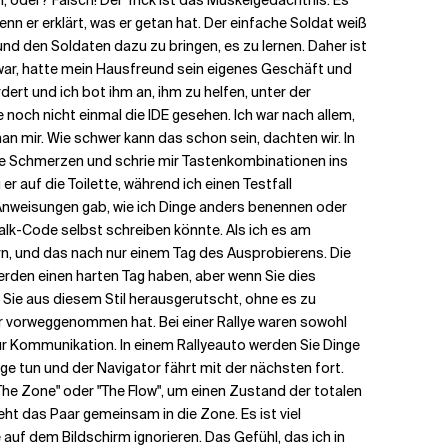
, oder? Falsch! Der Trick ist das Muskelgedächtnis. Es
er erklärt, was er getan hat. Der einfache Soldat weiß
nd den Soldaten dazu zu bringen, es zu lernen. Daher ist
e war, hatte mein Hausfreund sein eigenes Geschäft und
dert und ich bot ihm an, ihm zu helfen, unter der
 noch nicht einmal die IDE gesehen. Ich war nach allem,
an mir. Wie schwer kann das schon sein, dachten wir. In
 die Schmerzen und schrie mir Tastenkombinationen ins
 auf die Toilette, während ich einen Testfall
h Anweisungen gab, wie ich Dinge anders benennen oder
alk-Code selbst schreiben könnte. Als ich es am
gern, und das nach nur einem Tag des Ausprobierens. Die
erden einen harten Tag haben, aber wenn Sie dies
d Sie aus diesem Stil herausgerutscht, ohne es zu
tor vorweggenommen hat. Bei einer Rallye waren sowohl
 zur Kommunikation. In einem Rallyeauto werden Sie Dinge
tige tun und der Navigator fährt mit der nächsten fort.
The Zone" oder "The Flow", um einen Zustand der totalen
eht das Paar gemeinsam in die Zone. Es ist viel
e auf dem Bildschirm ignorieren. Das Gefühl, das ich in