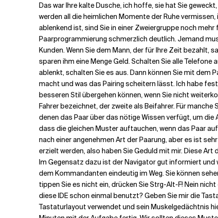
Das war Ihre kalte Dusche, ich hoffe, sie hat Sie geweck
werden all die heimlichen Momente der Ruhe vermissen, 
ablenkend ist, sind Sie in einer Zweiergruppe noch mehr 
Paarprogrammierung schmerzlich deutlich. Jemand muss di
Kunden. Wenn Sie dem Mann, der für Ihre Zeit bezahlt, sag
sparen ihm eine Menge Geld. Schalten Sie alle Telefone au
ablenkt, schalten Sie es aus. Dann können Sie mit dem Pa
macht und was das Pairing scheitern lässt. Ich habe fest
besseren Stil übergehen können, wenn Sie nicht weiterko
Fahrer bezeichnet, der zweite als Beifahrer. Für manche S
denen das Paar über das nötige Wissen verfügt, um die
dass die gleichen Muster auftauchen, wenn das Paar a
nach einer angenehmen Art der Paarung, aber es ist sehr
erzielt werden, also haben Sie Geduld mit mir. Diese Art 
Im Gegensatz dazu ist der Navigator gut informiert und w
dem Kommandanten eindeutig im Weg. Sie können sehen, w
tippen Sie es nicht ein, drücken Sie Strg-Alt-F! Nein ni
diese IDE schon einmal benutzt? Geben Sie mir die Tast
Tastaturlayout verwendet und sein Muskelgedächtnis hier 