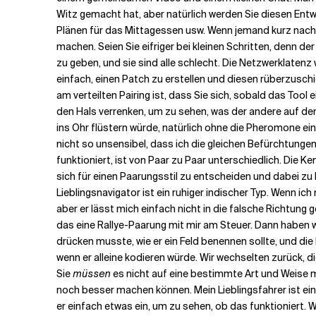
Witz gemacht hat, aber natürlich werden Sie diesen Entw
Plänen für das Mittagessen usw. Wenn jemand kurz nach 
machen. Seien Sie eifriger bei kleinen Schritten, denn de
zu geben, und sie sind alle schlecht. Die Netzwerklatenz
einfach, einen Patch zu erstellen und diesen rüberzusch
am verteilten Pairing ist, dass Sie sich, sobald das To
den Hals verrenken, um zu sehen, was der andere auf dem
ins Ohr flüstern würde, natürlich ohne die Pheromone e
nicht so unsensibel, dass ich die gleichen Befürchtungen
funktioniert, ist von Paar zu Paar unterschiedlich. Die K
sich für einen Paarungsstil zu entscheiden und dabei zu 
Lieblingsnavigator ist ein ruhiger indischer Typ. Wenn ich
aber er lässt mich einfach nicht in die falsche Richtung 
das eine Rallye-Paarung mit mir am Steuer. Dann haben wi
drücken musste, wie er ein Feld benennen sollte, und die D
wenn er alleine kodieren würde. Wir wechselten zurück, di
Sie
müssen
es nicht auf eine bestimmte Art und Weise m
noch besser machen können. Mein Lieblingsfahrer ist ein u
er einfach etwas ein, um zu sehen, ob das funktioniert. W