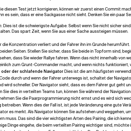
Sie diesen Test jetzt korrigieren, können wir zuerst einen Commit mach
ann es sein, dass er eine Sackgasse nicht sieht. Denken Sie ein paar 
n
. Dies ist die schwierigste Aufgabe. Selbst wenn Sie nicht sicher sind
lten. Das spart Zeit, wenn Sie aus einer Sache aussteigen müssen.
r die Konzentration verliert und der Fahrer ihn im Grunde herumführt.
iden Seiten. Stellen Sie sicher, dass Sie beide in Topform sind, begi
hen, dass Sie wieder Rallye fahren. Wenn das nicht innerhalb von weni
einlich zum Grunt-Commander macht, und wenn nichts funktioniert, v
 oder der schlafende Navigator
Dies ist die am häufigsten verwend
de durch und wenn der Fahrer unterwegs ist, schaltet der Navigator s
d wird schneller. Der Navigator sieht, dass es dem Fahrer gut geht u
ie dies in verteilten Teams tun, können Sie während der Navigation 
ehmen Sie die Paarprogrammierung nicht ernst und es wird sich weder 
treiben. Wenn dies der Fall ist, ist jede Veränderung eine gute Verän
or es merkt. Als Navigator können Sie aufstehen und weggehen, um e
muss. Das sind die vier wichtigsten Arten des Pairing, die ich kenne,
 einige Dinge eingehe, die beim verteilten Pairing wichtiger sind, möc