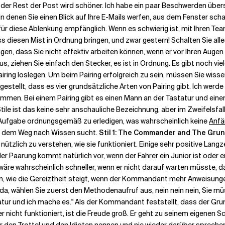
t, der Rest der Post wird schöner. Ich habe ein paar Beschwerden über
in denen Sie einen Blick auf Ihre E-Mails werfen, aus dem Fenster s
für diese Ablenkung empfänglich. Wenn es schwierig ist, mit Ihren Te
esen Mist in Ordnung bringen, und zwar gestern! Schalten Sie alles 
en, dass Sie nicht effektiv arbeiten können, wenn er vor Ihren Augen m
s, ziehen Sie einfach den Stecker, es ist in Ordnung. Es gibt noch vie
iring loslegen. Um beim Pairing erfolgreich zu sein, müssen Sie wiss
gestellt, dass es vier grundsätzliche Arten von Pairing gibt. Ich werd
mmen. Bei einem Pairing gibt es einen Mann an der Tastatur und einen
tile ist das keine sehr anschauliche Bezeichnung, aber im Zweifelsfall 
 Aufgabe ordnungsgemäß zu erledigen, was wahrscheinlich keine
Anfä
uf dem Weg nach Wissen sucht.
Stil 1: The Commander and The Grun
 nützlich zu verstehen, wie sie funktioniert. Einige sehr positive L
der Paarung kommt natürlich vor, wenn der Fahrer ein Junior ist oder 
äre wahrscheinlich schneller, wenn er nicht darauf warten müsste, da
ie die Gereiztheit steigt, wenn der Kommandant mehr Anweisungen au
cht da, wählen Sie zuerst den Methodenaufruf aus, nein nein nein, Sie
atur und ich mache es." Als der Kommandant feststellt, dass der Gr
nicht funktioniert, ist die Freude groß. Er geht zu seinem eigenen Sc