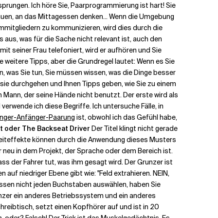
sprungen. Ich höre Sie, Paarprogrammierung ist hart! Sie
chauen, an das Mittagessen denken... Wenn die Umgebung
ammitgliedern zu kommunizieren, wird dies durch die
aus, was für die Sache nicht relevant ist, auch den
it seiner Frau telefoniert, wird er aufhören und Sie
le weitere Tipps, aber die Grundregel lautet: Wenn es Sie
en, was Sie tun, Sie müssen wissen, was die Dinge besser
e sie durchgehen und Ihnen Tipps geben, wie Sie zu einem
 Mann, der seine Hände nicht benutzt. Der erste wird als
verwende ich diese Begriffe. Ich untersuche Fälle, in
nger-Anfänger-Paarung
ist, obwohl ich das Gefühl habe,
t oder The Backseat Driver
Der Titel klingt nicht gerade
angzeiteffekte können durch die Anwendung dieses Musters
er neu in dem Projekt, der Sprache oder dem Bereich ist.
ss der Fahrer tut, was ihm gesagt wird. Der Grunzer ist
f niedriger Ebene gibt wie: "Feld extrahieren. NEIN,
 müssen nicht jeden Buchstaben auswählen, haben Sie
unzer ein anderes Betriebssystem und ein anderes
hreibtisch, setzt einen Kopfhörer auf und ist in 20