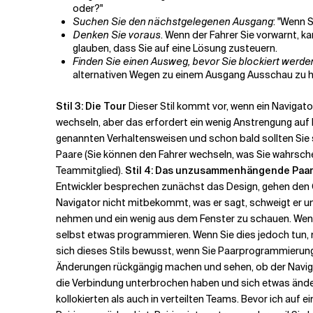
oder?"
Suchen Sie den nächstgelegenen Ausgang
: "Wenn 
Denken Sie voraus
. Wenn der Fahrer Sie vorwarnt, k
glauben, dass Sie auf eine Lösung zusteuern.
Finden Sie einen Ausweg, bevor Sie blockiert werde
alternativen Wegen zu einem Ausgang Ausschau zu ha
Stil 3: Die Tour
Dieser Stil kommt vor, wenn ein Navigato
wechseln, aber das erfordert ein wenig Anstrengung auf be
genannten Verhaltensweisen und schon bald sollten Sie se
Paare (Sie können den Fahrer wechseln, was Sie wahrsch
Teammitglied).
Stil 4: Das unzusammenhängende Paar
Entwickler besprechen zunächst das Design, gehen den Co
Navigator nicht mitbekommt, was er sagt, schweigt er un
nehmen und ein wenig aus dem Fenster zu schauen. Wenn S
selbst etwas programmieren. Wenn Sie dies jedoch tun, n
sich dieses Stils bewusst, wenn Sie Paarprogrammierung be
Änderungen rückgängig machen und sehen, ob der Navigat
die Verbindung unterbrochen haben und sich etwas ändern 
kollokierten als auch in verteilten Teams. Bevor ich auf