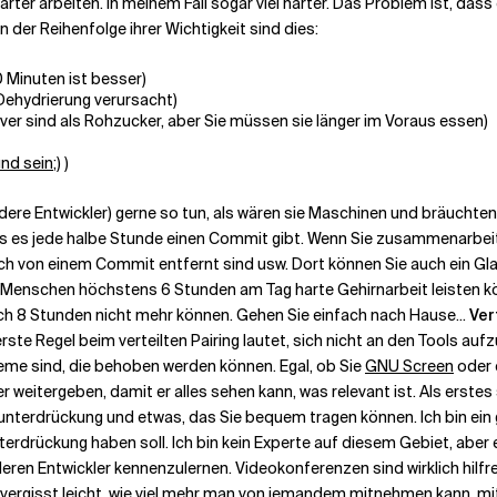
härter arbeiten. In meinem Fall sogar viel härter. Das Problem ist, dass
n der Reihenfolge ihrer Wichtigkeit sind dies:
0 Minuten ist besser)
ehydrierung verursacht)
tiver sind als Rohzucker, aber Sie müssen sie länger im Voraus essen)
nd sein
;) )
ere Entwickler) gerne so tun, als wären sie Maschinen und bräuchten
s es jede halbe Stunde einen Commit gibt. Wenn Sie zusammenarbei
 noch von einem Commit entfernt sind usw. Dort können Sie auch ein 
n Menschen höchstens 6 Stunden am Tag harte Gehirnarbeit leisten k
ach 8 Stunden nicht mehr können. Gehen Sie einfach nach Hause...
Ver
e erste Regel beim verteilten Pairing lautet, sich nicht an den Tools au
leme sind, die behoben werden können. Egal, ob Sie
GNU Screen
oder e
r weitergeben, damit er alles sehen kann, was relevant ist. Als erstes
chunterdrückung und etwas, das Sie bequem tragen können. Ich bin ei
drückung haben soll. Ich bin kein Experte auf diesem Gebiet, aber es
ren Entwickler kennenzulernen. Videokonferenzen sind wirklich hilfr
vergisst leicht, wie viel mehr man von jemandem mitnehmen kann, m