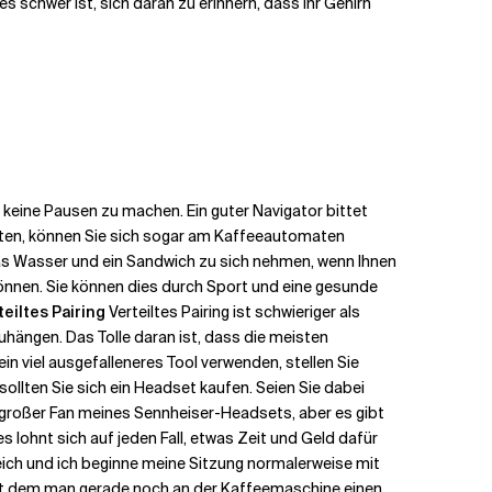
 es schwer ist, sich daran zu erinnern, dass Ihr Gehirn
 keine Pausen zu machen. Ein guter Navigator bittet
ten, können Sie sich sogar am Kaffeeautomaten
Glas Wasser und ein Sandwich zu sich nehmen, wenn Ihnen
önnen. Sie können dies durch Sport und eine gesunde
teiltes Pairing
Verteiltes Pairing ist schwieriger als
fzuhängen. Das Tolle daran ist, dass die meisten
in viel ausgefalleneres Tool verwenden, stellen Sie
 sollten Sie sich ein Headset kaufen. Seien Sie dabei
n großer Fan meines Sennheiser-Headsets, aber es gibt
 lohnt sich auf jeden Fall, etwas Zeit und Geld dafür
eich und ich beginne meine Sitzung normalerweise mit
it dem man gerade noch an der Kaffeemaschine einen