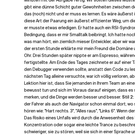
Minuten mit der Aufgabe fertig. Wir sollten dieses Muste
gibt eine dünne Schicht guter Gewohnheiten zwischen d
das (noch) nicht und er muss es lernen. Es wäre äußerst
diese Art der Paarung ein äußerst effizienter Weg, um d
er musste etwas erledigen. Er hatte auch ein RSI-Syndrom 
Bedingung, dass er mir Smalltalk beibringt. Ich hatte no
was man hört, ein ziemlich mieser Entwickler, aber wir w
der ersten Stunde erklärte mir mein Freund die Domäne u
Ohr. Drei Stunden später nippte er am Espresso, während
fertigstellte. Am Ende des Tages zeichnete er auf einer 
den Debugger verwenden sollte, anstatt den Code zu les
nächsten Tag alleine versuchte, war ich völlig verloren, 
Lektion hier ist, dass Sie jemanden in Ihrem Team an ei
bewusst tun und sich im Voraus darauf einigen, dass es 
merken, und die Dinge werden besser und besser.
Stil 2:
der Fahrer als auch der Navigator schon einmal dort, wo 
hören wie: "Hart rechts. 3", "Alles raus", "Links 6". Wenn
Das Risiko eines Unfalls wird durch die Anwesenheit des
Konzentration oder sogar eine leichte Trance zu beschrei
schwieriger, sie zu stören, weil sie sich in einer Sprache