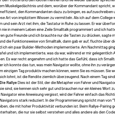
r den Trottel und den Idioten nennen und nie wieder darüber sprechen
em Muskelgedächtnis und dem, worüber der Kommandant spricht, wenn 
 ineffizient, den Kommandanten dazu zu bringen, es aufzuschreiben u
iese Art von implizitem Wissen zu vermitteln. Als ich auf dem Colleg
und sein Arzt riet ihm, die Tastatur in Ruhe zu lassen. Er war überfor
ch nie in meinem Leben eine Zeile Smalltalk programmiert und ich hatte
aren gute Freunde und ich brauchte nur die Tasten zu drücken, sagte m
nd die Funktionsweise von Smalltalk, dann gab er auf, fluchte über
 ich ein paar Builder-Methoden implementierte. Am Nachmittag ging er
Tafel und ich implementierte, was da war, während er mir gelegentlic
en. Es war recht angenehm und ich hatte das Gefühl, dass ich Smallt
aber ich konnte das tun, was mein Navigator wollte, ohne ihn zu verär
nem einzigen Tag produktiv machen können, wenn Sie es müssen. Sie w
sich lohnt, ist die Rendite ziemlich überzeugend. Nach einem Tag sin
 Die Rallye
Dies ist der Stil, der die Metapher von Fahrer und Naviga
sie sind, sie kennen sich sehr gut und brauchen nur ein kleines Wort
 der Navigator eine Anweisung vergisst, wird der Fahrer einfach das Rich
 Navigators stark reduziert. In der Programmierung spricht man von "
ben, die mit hoher Produktivität verbunden ist. Beim Rallye-Pairing g
 unterhalten, die nur sie selbst verstehen und alles andere als den Cod