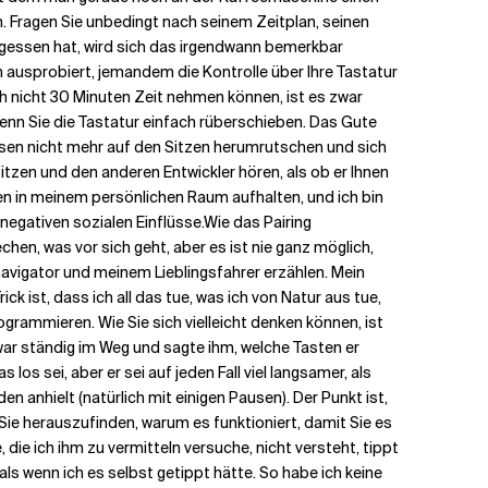
. Fragen Sie unbedingt nach seinem Zeitplan, seinen
egessen hat, wird sich das irgendwann bemerkbar
en ausprobiert, jemandem die Kontrolle über Ihre Tastatur
ich nicht 30 Minuten Zeit nehmen können, ist es zwar
wenn Sie die Tastatur einfach rüberschieben. Das Gute
üssen nicht mehr auf den Sitzen herumrutschen und sich
tzen und den anderen Entwickler hören, als ob er Ihnen
en in meinem persönlichen Raum aufhalten, und ich bin
negativen sozialen Einflüsse.
Wie das Pairing
chen, was vor sich geht, aber es ist nie ganz möglich,
navigator und meinem Lieblingsfahrer erzählen. Mein
ck ist, dass ich all das tue, was ich von Natur aus tue,
rogrammieren. Wie Sie sich vielleicht denken können, ist
 war ständig im Weg und sagte ihm, welche Tasten er
os sei, aber er sei auf jeden Fall viel langsamer, als
n anhielt (natürlich mit einigen Pausen). Der Punkt ist,
Sie herauszufinden, warum es funktioniert, damit Sie es
die ich ihm zu vermitteln versuche, nicht versteht, tippt
als wenn ich es selbst getippt hätte. So habe ich keine