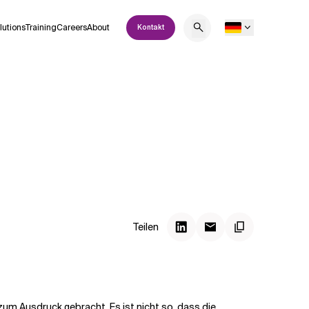
lutions
Training
Careers
About
Kontakt
Teilen
um Ausdruck gebracht. Es ist nicht so, dass die