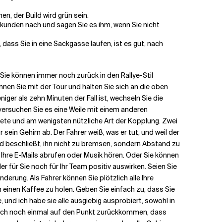
en, der Build wird grün sein.
Sekunden nach und sagen Sie es ihm, wenn Sie nicht
, dass Sie in eine Sackgasse laufen, ist es gut, nach
 Sie können immer noch zurück in den Rallye-Stil
nnen Sie mit der Tour und halten Sie sich an die oben
ger als zehn Minuten der Fall ist, wechseln Sie die
ersuchen Sie es eine Weile mit einem anderen
ete und am wenigsten nützliche Art der Kopplung. Zwei
ein Gehirn ab. Der Fahrer weiß, was er tut, und weil der
nd beschließt, ihn nicht zu bremsen, sondern Abstand zu
Ihre E-Mails abrufen oder Musik hören. Oder Sie können
für Sie noch für Ihr Team positiv auswirken. Seien Sie
derung. Als Fahrer können Sie plötzlich alle Ihre
inen Kaffee zu holen. Geben Sie einfach zu, dass Sie
 und ich habe sie alle ausgiebig ausprobiert, sowohl in
hte ich noch einmal auf den Punkt zurückkommen, dass