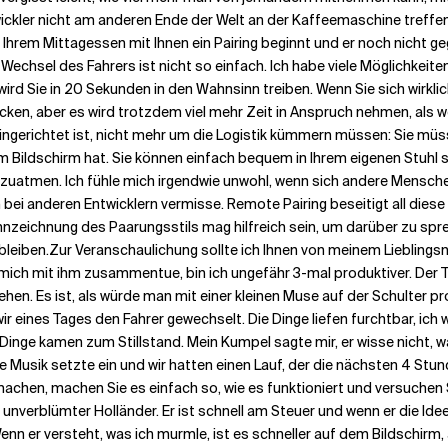
ickler nicht am anderen Ende der Welt an der Kaffeemaschine treffen
Ihrem Mittagessen mit Ihnen ein Pairing beginnt und er noch nicht g
r Wechsel des Fahrers ist nicht so einfach. Ich habe viele Möglichkeit
 wird Sie in 20 Sekunden in den Wahnsinn treiben. Wenn Sie sich wirkl
icken, aber es wird trotzdem viel mehr Zeit in Anspruch nehmen, als 
ol eingerichtet ist, nicht mehr um die Logistik kümmern müssen: Sie m
 Bildschirm hat. Sie können einfach bequem in Ihrem eigenen Stuhl si
inzuatmen. Ich fühle mich irgendwie unwohl, wenn sich andere Mensch
 bei anderen Entwicklern vermisse. Remote Pairing beseitigt all diese 
ennzeichnung des Paarungsstils mag hilfreich sein, um darüber zu spre
bleiben.
Zur Veranschaulichung sollte ich Ihnen von meinem Lieblings
 mich mit ihm zusammentue, bin ich ungefähr 3-mal produktiver. Der Tri
gehen. Es ist, als würde man mit einer kleinen Muse auf der Schulter p
r eines Tages den Fahrer gewechselt. Die Dinge liefen furchtbar, ich
inge kamen zum Stillstand. Mein Kumpel sagte mir, er wisse nicht, was l
e Musik setzte ein und wir hatten einen Lauf, der die nächsten 4 Stunde
achen, machen Sie es einfach so, wie es funktioniert und versuchen 
nverblümter Holländer. Er ist schnell am Steuer und wenn er die Idee, 
enn er versteht, was ich murmle, ist es schneller auf dem Bildschirm, 