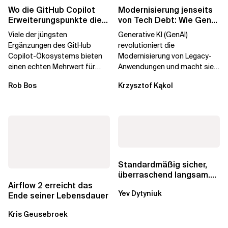
Wo die GitHub Copilot
Modernisierung jenseits
Erweiterungspunkte die
von Tech Debt: Wie GenAI
Governance brechen
die
Viele der jüngsten
Generative KI (GenAI)
Unternehmenstransformatio
Ergänzungen des GitHub
revolutioniert die
Copilot-Ökosystems bieten
Modernisierung von Legacy-
einen echten Mehrwert für
Anwendungen und macht sie
einzelne Entwickler, erweitern
schneller und kostengünstiger.
Rob Bos
Krzysztof Kąkol
aber auch die...
Durch die Automatisierung...
Standardmäßig sicher,
überraschend langsam.
Was AWS vergessen hat,
Airflow 2 erreicht das
Yev Dytyniuk
über die RDS...
Ende seiner Lebensdauer
Kris Geusebroek