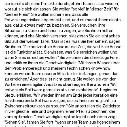
sie bereits ähnliche Projekte durchgeführt haben, also wissen,
worauf sie sich einlassen. Sie wollen "so viel" in "dieser Zeit" für
"diesen Preis". Sie wollen sicher sein, dass alle
Verwandte Themen
Entwicklungsrisiken abgedeckt sind, und es macht ihnen nichts
aus, dafür etwas mehr zu bezahlen.
Sie versuchen, ihre
Situation zu klären und ihnen zu zeigen, wie Sie ihnen helfen
können, und ehe Sie sich versehen, skizzieren Sie ein einfaches
Bild auf der weißen Tafel. "Das ist es, was Sie hier sehen", sagen
Sie ihnen. "Die horizontale Achse ist die Zeit, die vertikale Achse
ist die Funktionalität. Sie wissen, was Sie erreichen wollen und
wann Sie es erreichen wollen." Sie zeichnen die dreieckige Form
und erklären ihnen die Geschwindigkeit. "Mit Ihrem Wissen über
den Problembereich und meinem technischen Know-how
können wir ein Team unserer Mitarbeiter befähigen, genau das
zu erreichen." Aber das ist nicht genug. Sie wollen sie von den
Vorteilen eines agilen Ansatzes überzeugen.
Iterationen
"Wir
entwickeln Software gerne iterativ und evolutionär", beginnen
Sie zu erklären. "Wir werden Ihnen am Ende jeder Iteration eine
funktionierende Software zeigen, die es Ihnen ermöglicht, zu
Zwischenzeitpunkten zu steuern." Sie unterteilen die Zeitleiste
in vier gleiche Teile und beginnen, einen Pfeil zu zeichnen, der
vom optimalen Geschwindigkeitspfad leicht nach oben zeigt.
"Sehen Sie", fahren Sie fort, "wenn unser Team aus irgendeinem