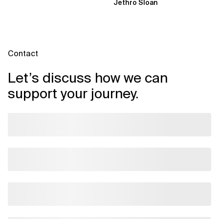
Jethro Sloan
vorbereitet hat „Wir...
Contact
Let’s discuss how we can
support your journey.