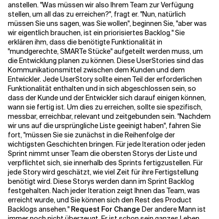
anstellen. "Was müssen wir also Ihrem Team zur Verfügung
stellen, um all das zu erreichen?", fragt er. "Nun, natürlich
müssen Sie uns sagen, was Sie wollen", beginnen Sie, "aber was
wir eigentlich brauchen, ist ein priorisiertes Backlog." Sie
erklären ihm, dass die benötigte Funktionalität in
"mundgerechte, SMARTe Stücke" aufgeteilt werden muss, um
die Entwicklung planen zu können. Diese UserStories sind das
Kommunikationsmittel zwischen dem Kunden und dem
Entwickler. Jede UserStory sollte einen Teil der erforderlichen
Funktionalität enthalten und in sich abgeschlossen sein, so
dass der Kunde und der Entwickler sich darauf einigen können,
wann sie fertig ist. Um dies zu erreichen, sollte sie spezifisch,
messbar, erreichbar, relevant und zeitgebunden sein. "Nachdem
wir uns auf die ursprüngliche Liste geeinigt haben", fahren Sie
fort, "müssen Sie sie zunächst in die Reihenfolge der
wichtigsten Geschichten bringen. Für jede Iteration oder jeden
Sprint nimmt unser Team die obersten Storys der Liste und
verpflichtet sich, sie innerhalb des Sprints fertigzustellen. Für
jede Story wird geschätzt, wie viel Zeit für ihre Fertigstellung
benötigt wird. Diese Storys werden dann im Sprint Backlog
festgehalten. Nach jeder Iteration zeigt Ihnen das Team, was
erreicht wurde, und Sie können sich den Rest des Product
Backlogs ansehen."
Request For Change
Der andere Mann ist
immer noch nicht überzeugt. Er ist schon sein ganzes Leben