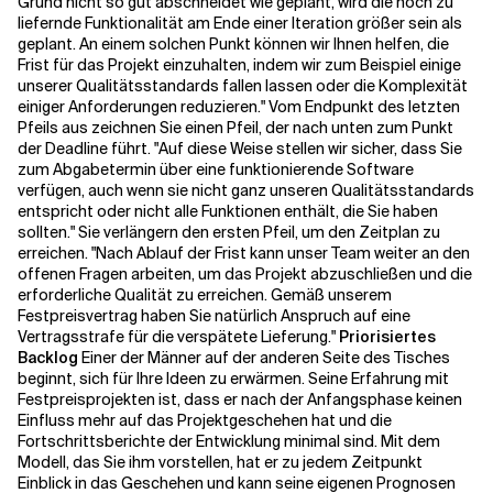
Grund nicht so gut abschneidet wie geplant, wird die noch zu
liefernde Funktionalität am Ende einer Iteration größer sein als
geplant. An einem solchen Punkt können wir Ihnen helfen, die
Frist für das Projekt einzuhalten, indem wir zum Beispiel einige
unserer Qualitätsstandards fallen lassen oder die Komplexität
einiger Anforderungen reduzieren." Vom Endpunkt des letzten
Pfeils aus zeichnen Sie einen Pfeil, der nach unten zum Punkt
der Deadline führt. "Auf diese Weise stellen wir sicher, dass Sie
zum Abgabetermin über eine funktionierende Software
verfügen, auch wenn sie nicht ganz unseren Qualitätsstandards
entspricht oder nicht alle Funktionen enthält, die Sie haben
sollten." Sie verlängern den ersten Pfeil, um den Zeitplan zu
erreichen. "Nach Ablauf der Frist kann unser Team weiter an den
offenen Fragen arbeiten, um das Projekt abzuschließen und die
erforderliche Qualität zu erreichen. Gemäß unserem
Festpreisvertrag haben Sie natürlich Anspruch auf eine
Vertragsstrafe für die verspätete Lieferung."
Priorisiertes
Backlog
Einer der Männer auf der anderen Seite des Tisches
beginnt, sich für Ihre Ideen zu erwärmen. Seine Erfahrung mit
Festpreisprojekten ist, dass er nach der Anfangsphase keinen
Einfluss mehr auf das Projektgeschehen hat und die
Fortschrittsberichte der Entwicklung minimal sind. Mit dem
Modell, das Sie ihm vorstellen, hat er zu jedem Zeitpunkt
Einblick in das Geschehen und kann seine eigenen Prognosen