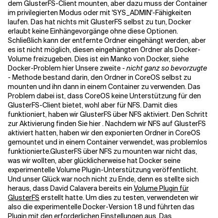
dem GlusterFS-Client mounten, aber dazu muss der Container
im privilegierten Modus oder mit 'SYS_ADMIN'-Fähigkeiten
laufen. Das hat nichts mit GlusterFS selbst zu tun, Docker
Verwandte Themen
erlaubt keine Einhängevorgänge ohne diese Optionen.
Schließlich kann der entfernte Ordner eingehängt werden, aber
es ist nicht möglich, diesen eingehängten Ordner als Docker-
Volume freizugeben. Dies ist ein Manko von Docker, siehe
Docker-Problem hier Unsere zweite -
nicht ganz so bevorzugte
- Methode bestand darin, den Ordner in CoreOS selbst zu
mounten und ihn dann in einem Container zu verwenden. Das
Problem dabei ist, dass CoreOS keine Unterstützung für den
GlusterFS-Client bietet, wohl aber für NFS. Damit dies
funktioniert, haben wir GlusterFS über NFS aktiviert. Den Schritt
zur Aktivierung finden Sie
hier
. Nachdem wir NFS auf GlusterFS
aktiviert hatten, haben wir den exponierten Ordner in CoreOS
gemountet und in einem Container verwendet, was problemlos
funktionierte.
GlusterFS über NFS zu mounten war nicht das,
was wir wollten, aber glücklicherweise hat Docker seine
experimentelle Volume Plugin-Unterstützung veröffentlicht.
Und unser Glück war noch nicht zu Ende, denn es stellte sich
heraus, dass David Calavera bereits ein
Volume Plugin für
GlusterFS
erstellt hatte. Um dies zu testen, verwendeten wir
also die experimentelle Docker-Version 1.8 und führten das
Plugin mit den erforderlichen Einstellungen aus. Das