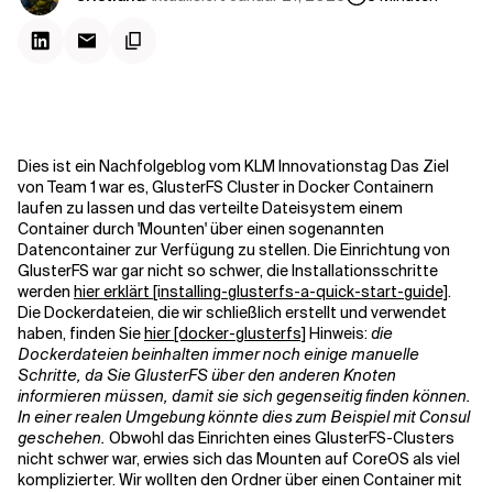
Kontextdateien
Dies ist ein Nachfolgeblog vom KLM Innovationstag Das Ziel
von Team 1 war es, GlusterFS Cluster in Docker Containern
laufen zu lassen und das verteilte Dateisystem einem
Container durch 'Mounten' über einen sogenannten
Datencontainer zur Verfügung zu stellen. Die Einrichtung von
GlusterFS war gar nicht so schwer, die Installationsschritte
werden
hier erklärt [installing-glusterfs-a-quick-start-guide]
.
Die Dockerdateien, die wir schließlich erstellt und verwendet
haben, finden Sie
hier [docker-glusterfs]
Hinweis:
die
Dockerdateien beinhalten immer noch einige manuelle
Schritte, da Sie GlusterFS über den anderen Knoten
informieren müssen, damit sie sich gegenseitig finden können.
In einer realen Umgebung könnte dies zum Beispiel mit Consul
geschehen.
Obwohl das Einrichten eines GlusterFS-Clusters
nicht schwer war, erwies sich das Mounten auf CoreOS als viel
komplizierter. Wir wollten den Ordner über einen Container mit