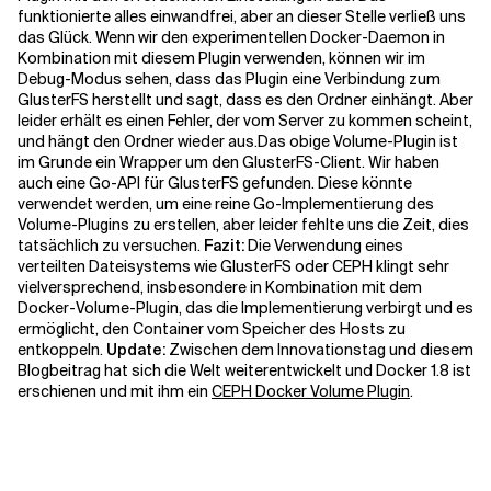
funktionierte alles einwandfrei, aber an dieser Stelle verließ uns
das Glück. Wenn wir den experimentellen Docker-Daemon in
Kombination mit diesem Plugin verwenden, können wir im
Debug-Modus sehen, dass das Plugin eine Verbindung zum
GlusterFS herstellt und sagt, dass es den Ordner einhängt. Aber
leider erhält es einen Fehler, der vom Server zu kommen scheint,
und hängt den Ordner wieder aus.
Das obige Volume-Plugin ist
im Grunde ein Wrapper um den GlusterFS-Client. Wir haben
auch eine
Go-API für GlusterFS
gefunden. Diese könnte
verwendet werden, um eine reine Go-Implementierung des
Volume-Plugins zu erstellen, aber leider fehlte uns die Zeit, dies
tatsächlich zu versuchen.
Fazit:
Die Verwendung eines
verteilten Dateisystems wie GlusterFS oder CEPH klingt sehr
vielversprechend, insbesondere in Kombination mit dem
Docker-Volume-Plugin, das die Implementierung verbirgt und es
ermöglicht, den Container vom Speicher des Hosts zu
entkoppeln.
Update:
Zwischen dem Innovationstag und diesem
Blogbeitrag hat sich die Welt weiterentwickelt und Docker 1.8 ist
erschienen und mit ihm ein
CEPH Docker Volume Plugin
.