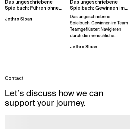
Das ungeschriebene
Das ungeschriebene
Spielbuch: Führen ohne
Spielbuch: Gewinnen im
Titel
Team
Das ungeschriebene
Jethro Sloan
Spielbuch: Gewinnen im Team
Teamgeflüster: Navigieren
durch die menschliche
Dynamik, auf die Sie niemand
Jethro Sloan
vorbereitet hat „Wir...
Contact
Let’s discuss how we can
support your journey.