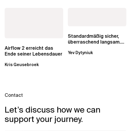
Standardmäßig sicher,
überraschend langsam.
Was AWS vergessen hat,
Airflow 2 erreicht das
Yev Dytyniuk
über die RDS...
Ende seiner Lebensdauer
Kris Geusebroek
Contact
Let’s discuss how we can
support your journey.