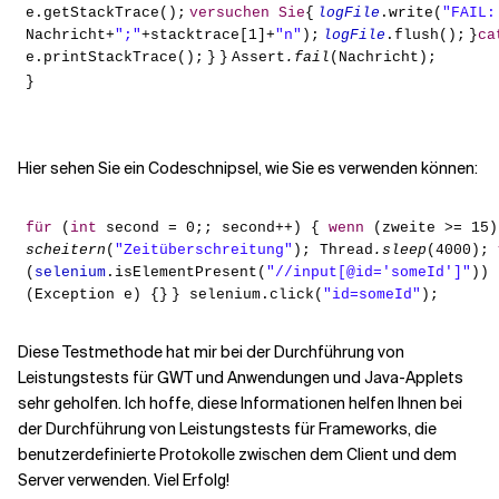
e.getStackTrace();
versuchen Sie
{
logFile
.write(
"FAIL:
Nachricht+
";"
+stacktrace[1]+
"n"
);
logFile
.flush();
}
ca
e.printStackTrace();
}
}
Assert
.fail
(Nachricht);
}
Hier sehen Sie ein Codeschnipsel, wie Sie es verwenden können:
für
(
int
second = 0;; second++) {
wenn
(zweite >= 15)
scheitern
(
"Zeitüberschreitung"
);
Thread
.sleep
(4000);
(
selenium
.isElementPresent(
"//input[@id='someId']"
))
(Exception e) {}
} selenium.click(
"id=someId"
);
Diese Testmethode hat mir bei der Durchführung von
Leistungstests für GWT und Anwendungen und Java-Applets
sehr geholfen. Ich hoffe, diese Informationen helfen Ihnen bei
der Durchführung von Leistungstests für Frameworks, die
benutzerdefinierte Protokolle zwischen dem Client und dem
Server verwenden. Viel Erfolg!