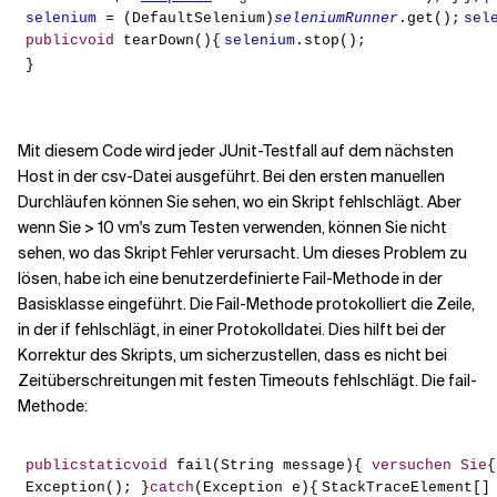
selenium
= (DefaultSelenium)
seleniumRunner
.get();
sel
public
void
tearDown(){
selenium
.stop();
}
Mit diesem Code wird jeder JUnit-Testfall auf dem nächsten
Host in der csv-Datei ausgeführt. Bei den ersten manuellen
Durchläufen können Sie sehen, wo ein Skript fehlschlägt. Aber
wenn Sie > 10 vm's zum Testen verwenden, können Sie nicht
sehen, wo das Skript Fehler verursacht. Um dieses Problem zu
lösen, habe ich eine benutzerdefinierte Fail-Methode in der
Basisklasse eingeführt. Die Fail-Methode protokolliert die Zeile,
in der if fehlschlägt, in einer Protokolldatei. Dies hilft bei der
Korrektur des Skripts, um sicherzustellen, dass es nicht bei
Zeitüberschreitungen mit festen Timeouts fehlschlägt. Die fail-
Methode:
public
static
void
fail(String message){
versuchen Sie
{
Exception();
}
catch
(Exception e){
StackTraceElement[]