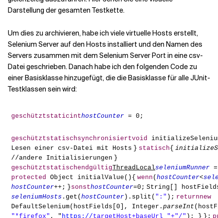
Darstellung der gesamten Testkette.
Verwandte Themen
Um dies zu archivieren, habe ich viele virtuelle Hosts erstellt,
Selenium Server auf den Hosts installiert und den Namen des
Servers zusammen mit dem Selenium Server Port in eine csv-
Datei geschrieben. Danach habe ich den folgenden Code zu
einer Basisklasse hinzugefügt, die die Basisklasse für alle JUnit-
Testklassen sein wird:
geschützt
static
int
hostCounter
= 0;
geschützt
statisch
synchronisiert
void
initializeSeleniu
Lesen einer csv-Datei mit Hosts
}
statisch
{
initializeS
//andere Initialisierungen
}
geschützt
statisch
endgültig
ThreadLocal
seleniumRunner
protected
Object initialValue(){
wenn
(
hostCounter
<
sel
hostCounter
++;
}
sonst
hostCounter
=0;
String[] hostField
seleniumHosts
.get(
hostCounter
).split(
":"
);
return
new
DefaultSelenium(hostFields[0], Integer.
parseInt
(hostF
"*firefox"
, "
https://
targetHost+baseUrl "+"/"
);
}
};
p