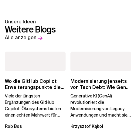
Unsere Ideen
Weitere Blogs
Alle anzeigen
Wo die GitHub Copilot
Modernisierung jenseits
Erweiterungspunkte die
von Tech Debt: Wie GenAI
Governance brechen
die
Viele der jüngsten
Generative KI (GenAI)
Unternehmenstransformatio
Ergänzungen des GitHub
revolutioniert die
Copilot-Ökosystems bieten
Modernisierung von Legacy-
einen echten Mehrwert für
Anwendungen und macht sie
einzelne Entwickler, erweitern
schneller und kostengünstiger.
Rob Bos
Krzysztof Kąkol
aber auch die...
Durch die Automatisierung...