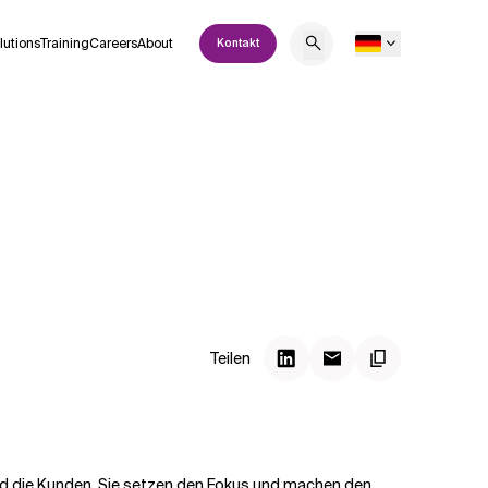
lutions
Training
Careers
About
Kontakt
Teilen
nd die Kunden. Sie setzen den Fokus und machen den