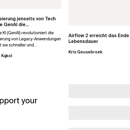
ierung jenseits von Tech
e GenAI die
hmenstransformation...
 KI (GenAI) revolutioniert die
Airflow 2 erreicht das Ende
ierung von Legacy-Anwendungen
Lebensdauer
 sie schneller und
stiger. Durch die
Kris Geusebroek
 Kąkol
ierung...
pport your