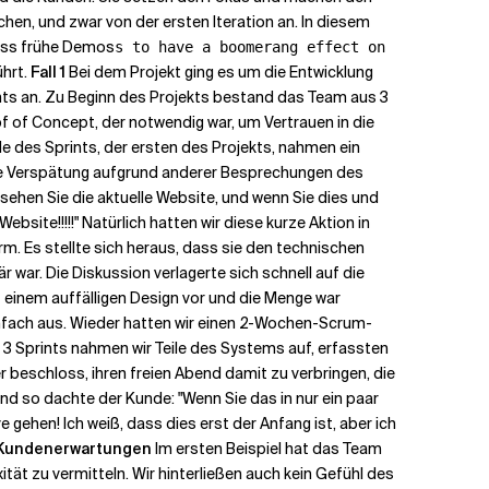
hen, und zwar von der ersten Iteration an. In diesem
 dass frühe Demos
s to have a boomerang effect on
ührt.
Fall 1
Bei dem Projekt ging es um die Entwicklung
nts an. Zu Beginn des Projekts bestand das Team aus 3
f of Concept, der notwendig war, um Vertrauen in die
e des Sprints, der ersten des Projekts, nahmen ein
nde Verspätung aufgrund anderer Besprechungen des
sehen Sie die aktuelle Website, und wenn Sie dies und
ebsite!!!!!" Natürlich hatten wir diese kurze Aktion in
rm. Es stellte sich heraus, dass sie den technischen
 war. Die Diskussion verlagerte sich schnell auf die
 einem auffälligen Design vor und die Menge war
einfach aus. Wieder hatten wir einen 2-Wochen-Scrum-
3 Sprints nahmen wir Teile des Systems auf, erfassten
 beschloss, ihren freien Abend damit zu verbringen, die
Und so dachte der Kunde: "Wenn Sie das in nur ein paar
 gehen! Ich weiß, dass dies erst der Anfang ist, aber ich
Kundenerwartungen
Im ersten Beispiel hat das Team
tät zu vermitteln. Wir hinterließen auch kein Gefühl des