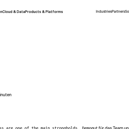
Industries
Partners
So
on
Cloud & Data
Products & Platforms
derzeit in einem Pilotprogramm und wird noch
uf Deutsch generiert werden, können einige
auigkeit, aber gelegentlich können Fehler
ionen, bevor Sie Entscheidungen treffen oder
inuten
Kontextdateien
s
gut für das Team u
s are one of the main strongholds. Demo