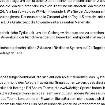
beitstage, um den stabilen Zustand einer durchschnittlichen Zyklusz
ss die Spalte "Bereit" ein Limit von 3 hat und die anderen Spalten b
 24.
Am Tag 75 wird das WIP-Limit geändert. Wie Sie der Abbildung en
zu reagieren). Der neue stabile Zustand wird an Tag 145 erreicht, mit
 ist.
Die Grafik zeigt die folgenden interessanten Merkmale:
hschnittliche Zykluszeit, um den Gleichgewichtszustand zu erreichen.
ne Auswirkung der Richtlinienänderung bemerken) entspricht in etwa de
tische durchschnittliche Zykluszeit für dieses System auf 24 Tage b
eträgt 31 Tage.
Anpassungen vornimmt, die sich auf den Ablauf auswirken, das Syst
e Abstimmung des Ablaufs fragwürdig. Simulationen zeigen, dass die Z
kluszeit beträgt.
Bei Scrum-Teams, die zweiwöchige Sprints haben, 
r Zwischenzeit kann sich das Team sehr gut auf andere Verbesserunge
des Teams konzentrieren.
Erwarten Sie außerdem nicht, dass sich di
nachdem Sie eine den Fluss beeinflussende Änderung vorgenommen ha