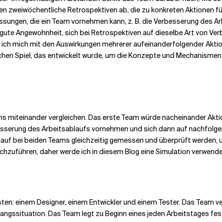
en zweiwöchentliche Retrospektiven ab, die zu konkreten Aktionen fü
sungen, die ein Team vornehmen kann, z. B. die Verbesserung des Ar
e gute Angewohnheit, sich bei Retrospektiven auf dieselbe Art von Ve
ich mich mit den Auswirkungen mehrerer aufeinanderfolgender Aktion
chen Spiel, das entwickelt wurde, um die Konzepte und Mechanismen 
eams miteinander vergleichen. Das erste Team würde nacheinander Akt
sserung des Arbeitsablaufs vornehmen und sich dann auf nachfolge
lauf bei beiden Teams gleichzeitig gemessen und überprüft werden,
urchzuführen, daher werde ich in diesem Blog eine Simulation verwende
listen: einem Designer, einem Entwickler und einem Tester. Das Team
gangssituation.
Das Team legt zu Beginn eines jeden Arbeitstages fest, 