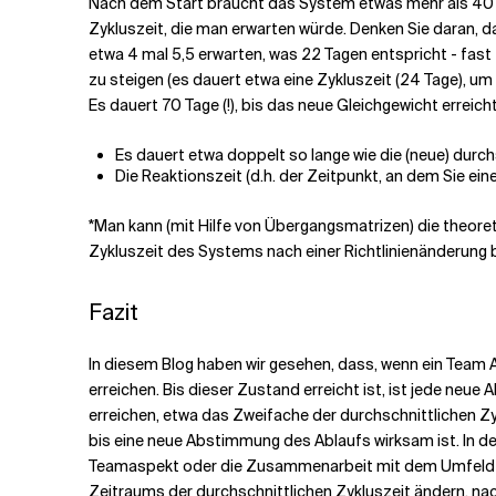
Nach dem Start braucht das System etwas mehr als 40 Ar
Zykluszeit, die man erwarten würde. Denken Sie daran, da
etwa 4 mal 5,5 erwarten, was 22 Tagen entspricht - fast
zu steigen (es dauert etwa eine Zykluszeit (24 Tage), um 
Es dauert 70 Tage (!), bis das neue Gleichgewicht erreicht
Es dauert etwa doppelt so lange wie die (neue) durc
Die Reaktionszeit (d.h. der Zeitpunkt, an dem Sie ei
*Man kann (mit Hilfe von Übergangsmatrizen) die theore
Zykluszeit des Systems nach einer Richtlinienänderung b
Fazit
In diesem Blog haben wir gesehen, dass, wenn ein Team 
erreichen. Bis dieser Zustand erreicht ist, ist jede neu
erreichen, etwa das Zweifache der durchschnittlichen Zy
bis eine neue Abstimmung des Ablaufs wirksam ist. In de
Teamaspekt oder die Zusammenarbeit mit dem Umfeld 
Zeitraums der durchschnittlichen Zykluszeit ändern, 