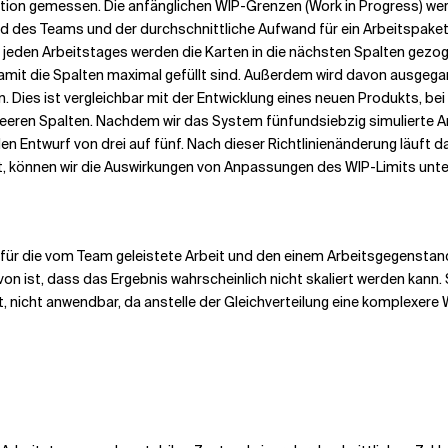
tion gemessen. Die anfänglichen WIP-Grenzen (Work in Progress) werd
d des Teams und der durchschnittliche Aufwand für ein Arbeitspake
jeden Arbeitstages werden die Karten in die nächsten Spalten gezogen
, damit die Spalten maximal gefüllt sind. Außerdem wird davon ausge
. Dies ist vergleichbar mit der Entwicklung eines neuen Produkts, bei 
eeren Spalten. Nachdem wir das System fünfundsiebzig simulierte Arb
en Entwurf von drei auf fünf. Nach dieser Richtlinienänderung läuft 
gt, können wir die Auswirkungen von Anpassungen des WIP-Limits unt
ng für die vom Team geleistete Arbeit und den einem Arbeitsgegenst
on ist, dass das Ergebnis wahrscheinlich nicht skaliert werden kann. So
, nicht anwendbar, da anstelle der Gleichverteilung eine komplexere 