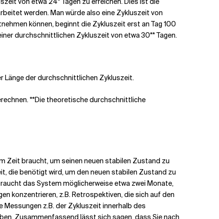
eit von etwa 24* Tagen zu erreichen. Dies ist die
earbeitet werden. Man würde also eine Zykluszeit von
tnehmen können, beginnt die Zykluszeit erst an Tag 100
 einer durchschnittlichen Zykluszeit von etwa 30** Tagen.
r Länge der durchschnittlichen Zykluszeit.
erechnen.
**Die theoretische durchschnittliche
em Zeit braucht, um seinen neuen stabilen Zustand zu
eit, die benötigt wird, um den neuen stabilen Zustand zu
braucht das System möglicherweise etwa zwei Monate,
n konzentrieren, z.B. Retrospektiven, die sich auf den
e Messungen z.B. der Zykluszeit innerhalb des
ben.
Zusammenfassend lässt sich sagen, dass Sie nach