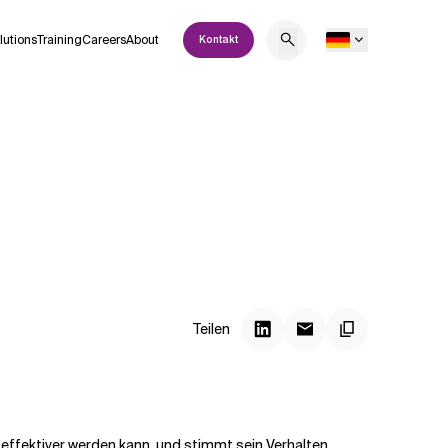
lutions
Training
Careers
About
Kontakt
Teilen
effektiver werden kann, und stimmt sein Verhalten