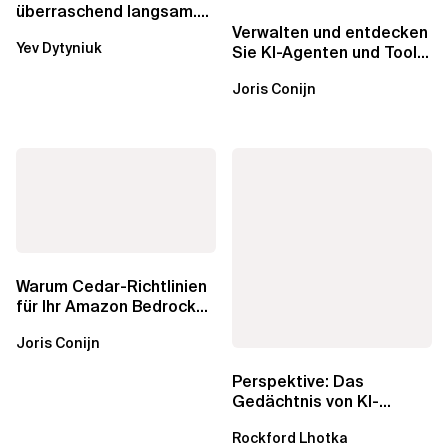
überraschend langsam.
Was AWS vergessen hat,
Verwalten und entdecken
Yev Dytyniuk
über die RDS...
Sie KI-Agenten und Tools
mit Amazon Bedrock
Joris Conijn
AgentCore...
Warum Cedar-Richtlinien
für Ihr Amazon Bedrock
AgentCore Gateway
Joris Conijn
wichtig sind
Perspektive: Das
Gedächtnis von KI-
Agenten – Einblicke aus
Rockford Lhotka
dem...