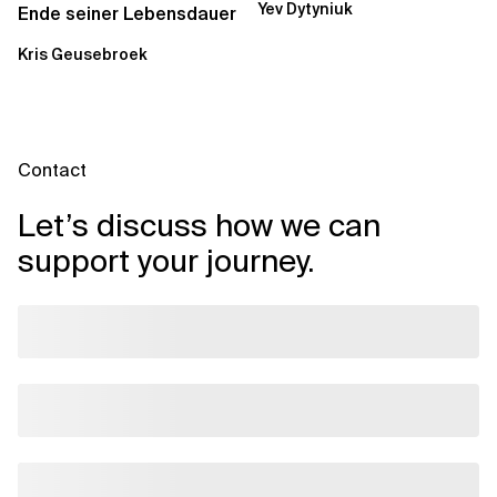
Yev Dytyniuk
über die RDS...
Ende seiner Lebensdauer
Kris Geusebroek
Contact
Let’s discuss how we can
support your journey.