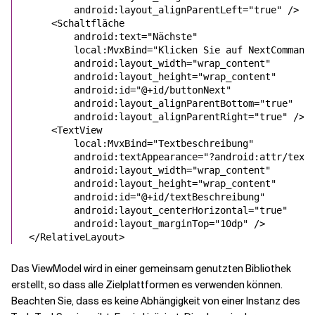
android:layout_alignParentLeft
=
"
true
"
 />
    <
Schaltfläche
android:text
=
"
Nächste
local:
MvxBind=
"Klicken Sie auf NextCommand
android:layout_width
=
"
wrap_content
android:layout_height
=
"
wrap_content
android:id
=
"
@+id/buttonNext
android:layout_alignParentBottom
=
"
true
android:layout_alignParentRight
=
"
true
"
 />
    <
TextView
local:
MvxBind=
"Textbeschreibung
"
android:textAppearance
=
"
?android:attr/text
android:layout_width
=
"
wrap_content
android:layout_height
=
"
wrap_content
android:id
=
"
@+id/textBeschreibung
android:layout_centerHorizontal
=
"
true
android:layout_marginTop
=
"
10dp
"
 />
</
RelativeLayout
>
Das ViewModel wird in einer gemeinsam genutzten Bibliothek
erstellt, so dass alle Zielplattformen es verwenden können.
Beachten Sie, dass es keine Abhängigkeit von einer Instanz des