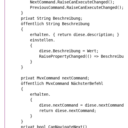
        NextCommand.RaiseCanExecuteChanged();

        PreviousCommand.RaiseCanExecuteChanged();

    }

privat
String
 Beschreibung;

öffentlich
String
 Beschreibung

    {

erhalten.
 { 
return
diese
.description; }

einstellen.
        {

diese
.Beschreibung = 
Wert
;

            RaisePropertyChanged(() => Beschreibung
        }

    }   

privat
MvxCommand
 nextCommand;

öffentlich
MvxCommand
 NächsterBefehl

    {

erhalten.
        {

diese
.nextCommand = 
diese
.nextCommand 
return
diese
.nextCommand;

        }

    }

privat
bool
 CanNavigateNext()
