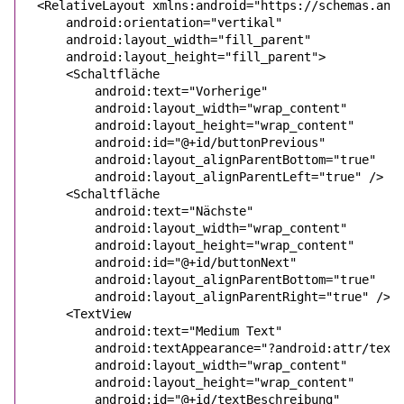
<
RelativeLayout
xmlns:android
=
"
https://schemas.and
android:orientation
=
"
vertikal
android:layout_width
=
"
fill_parent
android:layout_height
=
"
fill_parent
"
>
    <
Schaltfläche
android:text
=
"
Vorherige
android:layout_width
=
"
wrap_content
android:layout_height
=
"
wrap_content
android:id
=
"
@+id/buttonPrevious
android:layout_alignParentBottom
=
"
true
android:layout_alignParentLeft
=
"
true
"
 />
    <
Schaltfläche
android:text
=
"
Nächste
android:layout_width
=
"
wrap_content
android:layout_height
=
"
wrap_content
android:id
=
"
@+id/buttonNext
android:layout_alignParentBottom
=
"
true
android:layout_alignParentRight
=
"
true
"
 />
    <
TextView
android:text
=
"
Medium Text
android:textAppearance
=
"
?android:attr/text
android:layout_width
=
"
wrap_content
android:layout_height
=
"
wrap_content
android:id
=
"
@+id/textBeschreibung