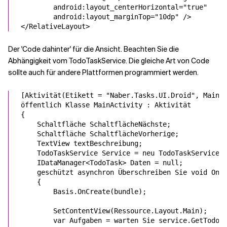
android:layout_centerHorizontal
=
"
true
android:layout_marginTop
=
"
10dp
"
 />
</
RelativeLayout
>
Der 'Code dahinter' für die Ansicht. Beachten Sie die
Abhängigkeit vom TodoTaskService. Die gleiche Art von Code
sollte auch für andere Plattformen programmiert werden.
[
Aktivität
(Etikett = 
"Naber.Tasks.UI.Droid"
, MainL
öffentlich
Klasse
MainActivity
 : 
Aktivität
{

Schaltfläche
 SchaltflächeNächste;

Schaltfläche
 SchaltflächeVorherige;

TextView
 textBeschreibung;

TodoTaskService
 Service = 
neu
TodoTaskService
()
IDataManager
<
TodoTask
> Daten = 
null
;

geschützt
asynchron
Überschreiben Sie
void
 OnC
    {

Basis
.OnCreate(bundle);

        SetContentView(
Ressource
.
Layout
.Main);

var
 Aufgaben = 
warten Sie
 service.GetTodoTa