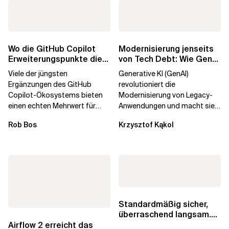
Wo die GitHub Copilot
Modernisierung jenseits
Erweiterungspunkte die
von Tech Debt: Wie GenAI
Governance brechen
die
Viele der jüngsten
Generative KI (GenAI)
Unternehmenstransformatio
Ergänzungen des GitHub
revolutioniert die
Copilot-Ökosystems bieten
Modernisierung von Legacy-
einen echten Mehrwert für
Anwendungen und macht sie
einzelne Entwickler, erweitern
schneller und kostengünstiger.
Rob Bos
Krzysztof Kąkol
aber auch die...
Durch die Automatisierung...
Standardmäßig sicher,
überraschend langsam.
Was AWS vergessen hat,
Airflow 2 erreicht das