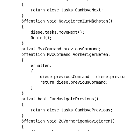
    {

return
diese
.tasks.CanMoveNext;

    }

öffentlich
void
 NavigierenZumNächsten()

    {

diese
.tasks.MoveNext();

        Rebind();

    }

privat
MvxCommand
 previousCommand;

öffentlich
MvxCommand
 VorherigerBefehl

    {

erhalten.
        {

diese
.previousCommand = 
diese
.previous
return
diese
.previousCommand;

        }

    }

privat
bool
 CanNavigatePrevious()

    {

return
diese
.tasks.CanMovePrevious;

    }

öffentlich
void
 ZuVorherigemNavigieren()

    {
