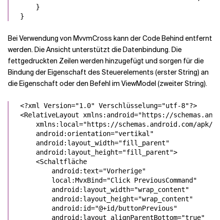
    }

Bei Verwendung von MvvmCross kann der Code Behind entfernt
werden. Die Ansicht unterstützt die Datenbindung. Die
fettgedruckten Zeilen werden hinzugefügt und sorgen für die
Bindung der Eigenschaft des Steuerelements (erster String) an
die Eigenschaft oder den Befehl im ViewModel (zweiter String).
<?
xml
Version
=
"
1.0
"
Verschlüsselung
=
"
utf-8
"
?>
<
RelativeLayout
xmlns:android
=
"
https://schemas.and
xmlns:local
=
"
https://schemas.android.com/apk/r
android:orientation
=
"
vertikal
android:layout_width
=
"
fill_parent
android:layout_height
=
"
fill_parent
"
>
    <
Schaltfläche
android:text
=
"
Vorherige
local:
MvxBind=
"Click PreviousCommand
"
android:layout_width
=
"
wrap_content
android:layout_height
=
"
wrap_content
android:id
=
"
@+id/buttonPrevious
android:layout_alignParentBottom
=
"
true