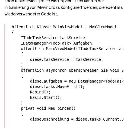
TodoTaskService gibt. Er wird injiziert. Dies kann in der
Initialisierung von MvvmCross konfiguriert werden, die ebenfalls
wiederverwendeter Code ist.
öffentlich
Klasse
MainViewModel
 : 
MvxViewModel
{

ITodoTaskService
 taskService;

IDataManager
<
TodoTask
> Aufgaben;

öffentlich
 MainViewModel(
ITodoTaskService
 taskS
    {

diese
.taskService = taskService;

    }

öffentlich
asynchron
Überschreiben Sie
void
 Sta
    {

diese
.aufgaben = 
neu
DataManager
<
TodoTask
>
diese
.tasks.MoveFirst();

        Rebind();

Basis
.Start();

    }

privat
void
 Neu binden()

    {

diese
Beschreibung = 
diese
.tasks.Current.Des