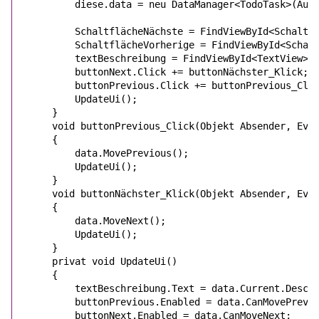
diese
.data = 
neu
DataManager
<
TodoTask
>(Aufg
        SchaltflächeNächste = FindViewById<
Schaltf
        SchaltflächeVorherige = FindViewById<
Schal
        textBeschreibung = FindViewById<
TextView
>(
        buttonNext.Click += buttonNächster_Klick;

        buttonPrevious.Click += buttonPrevious_Clic
        UpdateUi();

    }       

void
 buttonPrevious_Click(
Objekt
 Absender, 
Eve
    {

        data.MovePrevious();

        UpdateUi();                        

    }

void
 buttonNächster_Klick(
Objekt
 Absender, 
Eve
    {

        data.MoveNext();

        UpdateUi();            

    }

privat
void
 UpdateUi()

    {

        textBeschreibung.Text = data.Current.Descri
        buttonPrevious.Enabled = data.CanMovePrevio
        buttonNext.Enabled = data.CanMoveNext;
