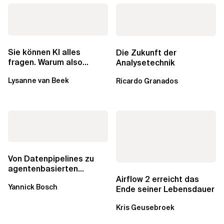
Sie können KI alles
Die Zukunft der
fragen. Warum also
Analysetechnik
lohnen sich Schulungen
Lysanne van Beek
Ricardo Granados
noch?
Von Datenpipelines zu
agentenbasierten
Workflows: Ein Wandel im
Airflow 2 erreicht das
Yannick Bosch
Analytics...
Ende seiner Lebensdauer
Kris Geusebroek