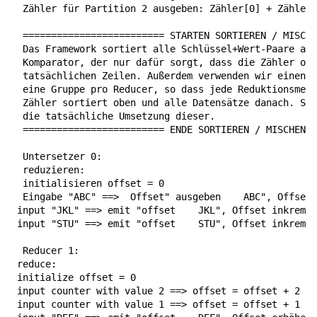
  Zähler für Partition 2 ausgeben: Zähler[0] + Zähler[
  ========================= STARTEN SORTIEREN / MISCHE
  Das Framework sortiert alle Schlüssel+Wert-Paare anh
  Komparator, der nur dafür sorgt, dass die Zähler obe
  tatsächlichen Zeilen. Außerdem verwenden wir einen s
  eine Gruppe pro Reducer, so dass jede Reduktionsmeth
  Zähler sortiert oben und alle Datensätze danach. Scr
  die tatsächliche Umsetzung dieser.

  ========================= ENDE SORTIEREN / MISCHEN /
  Untersetzer 0:

  reduzieren:

  initialisieren offset = 0

  Eingabe "ABC" ==>  Offset" ausgeben  
  ABC", Offset 
 input "JKL" ==> emit "offset  
  JKL", Offset inkremen
 input "STU" ==> emit "offset  
  STU", Offset inkremen
  Reducer 1:

 reduce:

 initialize offset = 0

 input counter with value 2 ==> offset = offset + 2

 input counter with value 1 ==> offset = offset + 1 //