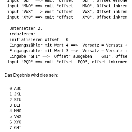
 input "DEF" ==> emit "offset  
  DEF", Offset erhöhen 
 input "MNO" ==> emit "offset  
  MNO", Offset inkreme
 input "VWX" ==> emit "offset  
  VWX", Offset inkremen
 input "XY0" ==> emit "offset  
  XY0", Offset inkremen
  Untersetzer 2:

  reduzieren:

  initialisieren offset = 0

  Eingangszähler mit Wert 4 ==>  Versatz = Versatz + 4

  Eingangszähler mit Wert 3 ==>  Versatz = Versatz + 3
  Eingabe "GHI" ==>  Offset" ausgeben  
  GHI", Offset 
 input "PQR" ==> emit "offset 
 PQR", offset inkrementi
Das Ergebnis wird dies sein:
  0 ABC

  1 JKL

  2 STU

  3 DEF

  4 MNO

  5 VWX

  6 XY0

  7 GHI
