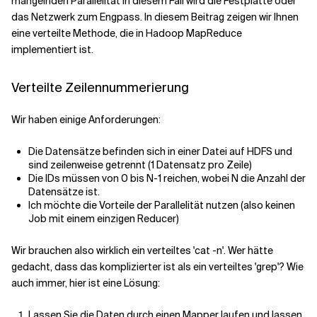
mangelnden Parallelität in diesem Fall wird die Festplatte oder
das Netzwerk zum Engpass. In diesem Beitrag zeigen wir Ihnen
eine verteilte Methode, die in Hadoop MapReduce
Verwandte Themen
implementiert ist.
Verteilte Zeilennummerierung
Wir haben einige Anforderungen:
Die Datensätze befinden sich in einer Datei auf HDFS und
sind zeilenweise getrennt (1 Datensatz pro Zeile)
Die IDs müssen von 0 bis N-1 reichen, wobei N die Anzahl der
Datensätze ist.
Ich möchte die Vorteile der Parallelität nutzen (also keinen
Job mit einem einzigen Reducer)
Wir brauchen also wirklich ein verteiltes 'cat -n'. Wer hätte
gedacht, dass das komplizierter ist als ein verteiltes 'grep'? Wie
auch immer, hier ist eine Lösung:
Lassen Sie die Daten durch einen Mapper laufen und lassen