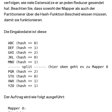
verfolgen, wie viele Datensätze er an jeden Reducer gesendet
hat. Beachten Sie, dass sowohl der Mapper als auch der
Partitionierer über die Hash-Funktion Bescheid wissen müssen,
damit sie funktionieren.
Die Eingabedatei ist diese:
  ABC (hash == 0)

  DEF (hash == 1)

  GHI (hash == 2)

  JKL (hash == 0)

  MNO (hash == 1)

  ------ split ------ (hier oben geht es zu Mapper 0, 
  PQR (hash == 2)

  STU (hash == 0)

  VWX (hash == 1)

Der Auftrag wird wie folgt ausgeführt:
  Mapper 0:
