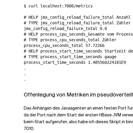
$ curl localhost:7000/metrics

# HELP jmx_config_reload_failure_total Anzahl 
# TYPE jmx_config_reload_failure_total Zähler
# HELP process_cpu_seconds_Gesamte vom Prozess
# TYPE process_cpu_seconds_total Zähler
# HELP process_start_time_seconds Startzeit de
# TYPE process_start_time_seconds gauge
process_start_time_seconds 1.485560224181E9

.

.

Offenlegung von Metriken im pseudovertei
Das Anhängen des Javaagenten an einen festen Port funk
da der Port nach dem Start der ersten HBase JVM verwen
beim Start aufgerufen, also habe ich dieses Skript in 
7010.