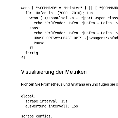
wenn
[
"
$C
OMMAND"
=
"Meister"
]
||
[
"
$C
OMMAND
für
  Hafen in  
{
7000..7010
}
;
tun
wenn
[
</span>lsof -n -i:$port <span class
echo
"Prüfender Hafen  
$
Hafen - Hafen  
$
sonst
echo
"Prüfender Hafen  
$
Hafen - Hafen  
$
HBASE_OPTS
=
"
$
HBASE_OPTS -javaagent:/pfad
Pause
fi
fertig
fi
Visualisierung der Metriken
Richten Sie Prometheus und Grafana ein und fügen Sie d
global
:
scrape_interval
:
15
s
auswertung_intervall
:
15
s
scrape_configs
: