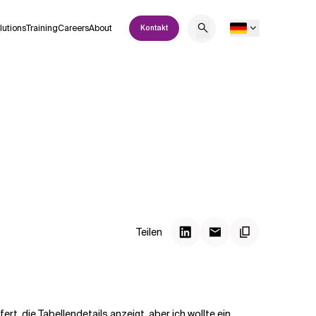
lutions
Training
Careers
About
Kontakt
Teilen
rt, die Tabellendetails anzeigt, aber ich wollte ein