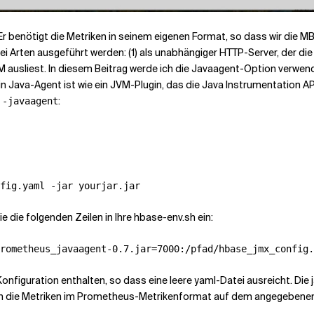
 Er benötigt die Metriken in seinem eigenen Format, so dass wir d
 Arten ausgeführt werden: (1) als unabhängiger HTTP-Server, der die
 ausliest. In diesem Beitrag werde ich die Javaagent-Option verwend
Ein Java-Agent ist wie ein JVM-Plugin, das die Java Instrumentation A
t
:
-javaagent
 die folgenden Zeilen in Ihre hbase-env.sh ein:
rometheus_javaagent-0.7.jar=7000:/pfad/hbase_jmx_config.
 Konfiguration enthalten, so dass eine leere yaml-Datei ausreicht. Di
un die Metriken im Prometheus-Metrikenformat auf dem angegebenen 