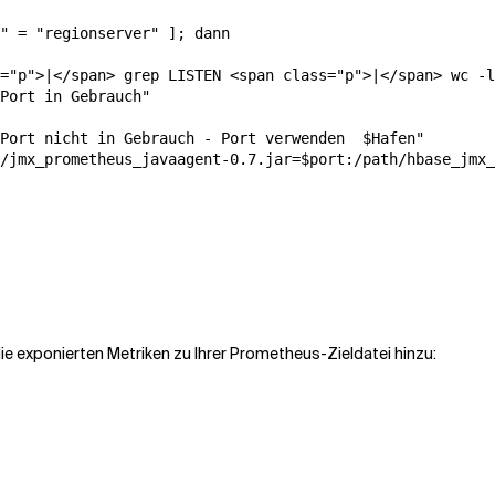
"
=
"regionserver"
]
;
dann
="p">|</span> grep LISTEN <span class="p">|</span> wc -l
Port in Gebrauch"
Port nicht in Gebrauch - Port verwenden  
$
Hafen"
/jmx_prometheus_javaagent-0.7.jar=
$
port:/path/hbase_jmx_
ie exponierten Metriken zu Ihrer Prometheus-Zieldatei hinzu: