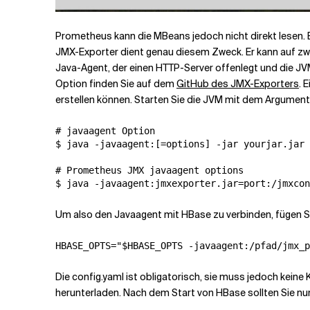
Prometheus kann die MBeans jedoch nicht direkt lesen.
JMX-Exporter dient genau diesem Zweck. Er kann auf zwei
Java-Agent, der einen HTTP-Server offenlegt und die JVM
Option finden Sie auf dem
GitHub des JMX-Exporters
. 
erstellen können. Starten Sie die JVM mit dem Argumen
# javaagent Option
$ java -javaagent:
[=options
]
 -jar yourjar.jar

# Prometheus JMX javaagent options
$ java -javaagent:jmxexporter.
jar=port
Um also den Javaagent mit HBase zu verbinden, fügen Sie
HBASE_OPTS
=
"
$
HBASE_OPTS -javaagent:/pfad/jmx_p
Die config.yaml ist obligatorisch, sie muss jedoch keine
herunterladen. Nach dem Start von HBase sollten Sie n