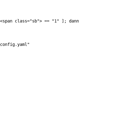
<span class="sb">
==
"1"
]
;
dann
config.yaml"