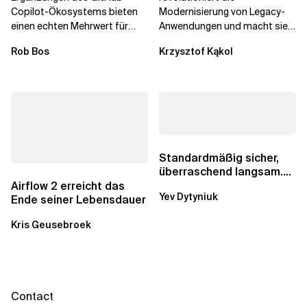
Copilot-Ökosystems bieten
Modernisierung von Legacy-
einen echten Mehrwert für
Anwendungen und macht sie
einzelne Entwickler, erweitern
schneller und kostengünstiger.
Rob Bos
Krzysztof Kąkol
aber auch die...
Durch die Automatisierung...
Standardmäßig sicher,
überraschend langsam.
Was AWS vergessen hat,
Airflow 2 erreicht das
Yev Dytyniuk
über die RDS...
Ende seiner Lebensdauer
Kris Geusebroek
Contact