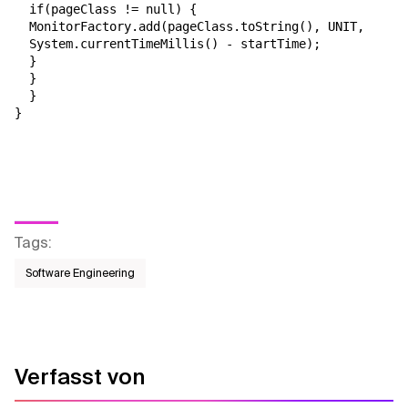
  if(pageClass != null) {

  MonitorFactory.add(pageClass.toString(), UNIT,

  System.currentTimeMillis() - startTime);

  }

  }

  }

Tags
:
Software Engineering
Verfasst von