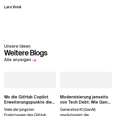
Lars Vonk
Unsere Ideen
Weitere Blogs
Alle anzeigen
Wo die GitHub Copilot
Modernisierung jenseits
Erweiterungspunkte die
von Tech Debt: Wie GenAI
Governance brechen
die
Viele der jüngsten
Generative KI (GenAI)
Unternehmenstransformatio
Ergänzungen des GitHub
revolutioniert die