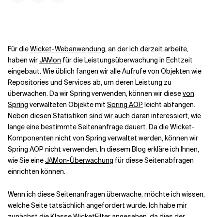
Kontextdateien
Für die
Wicket-Webanwendung
, an der ich derzeit arbeite,
haben wir
JAMon
für die Leistungsüberwachung in Echtzeit
eingebaut. Wie üblich fangen wir alle Aufrufe von Objekten wie
Repositories und Services ab, um deren Leistung zu
überwachen. Da wir Spring verwenden, können wir diese
von
Spring
verwalteten Objekte mit
Spring AOP
leicht abfangen.
Neben diesen Statistiken sind wir auch daran interessiert, wie
lange eine bestimmte Seitenanfrage dauert. Da die
Wicket-
Komponenten
nicht von
Spring
verwaltet werden, können wir
Spring AOP
nicht verwenden. In diesem Blog erkläre ich Ihnen,
wie Sie eine
JAMon-Überwachung
für diese Seitenabfragen
einrichten können.
Wenn ich diese Seitenanfragen überwache, möchte ich wissen,
welche Seite tatsächlich angefordert wurde. Ich habe mir
zunächst die Klasse WicketFilter angesehen, da dies der