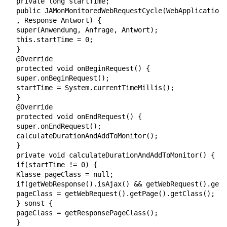
  private long startTime;

  public JAMonMonitoredWebRequestCycle(WebApplication 
  , Response Antwort) {

  super(Anwendung, Anfrage, Antwort);

  this.startTime = 0;

  }

  @Override

  protected void onBeginRequest() {

  super.onBeginRequest();

  startTime = System.currentTimeMillis();

  }

  @Override

  protected void onEndRequest() {

  super.onEndRequest();

  calculateDurationAndAddToMonitor();

  }

  private void calculateDurationAndAddToMonitor() {

  if(startTime != 0) {

  Klasse pageClass = null;

  if(getWebResponse().isAjax() && getWebRequest().getP
  pageClass = getWebRequest().getPage().getClass();

  } sonst {

  pageClass = getResponsePageClass();

  }
