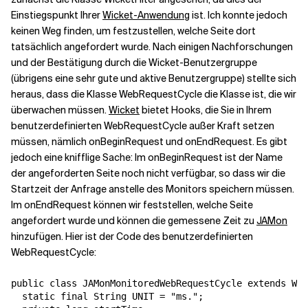
Einstiegspunkt Ihrer
Wicket-Anwendung
ist. Ich konnte jedoch
keinen Weg finden, um festzustellen, welche Seite dort
Verwandte Themen
tatsächlich angefordert wurde. Nach einigen Nachforschungen
und der Bestätigung durch die Wicket-Benutzergruppe
(übrigens eine sehr gute und aktive Benutzergruppe) stellte sich
heraus, dass die Klasse WebRequestCycle die Klasse ist, die wir
überwachen müssen.
Wicket
bietet Hooks, die Sie in Ihrem
benutzerdefinierten WebRequestCycle außer Kraft setzen
müssen, nämlich onBeginRequest und onEndRequest. Es gibt
jedoch eine knifflige Sache: Im
onBeginRequest
ist der Name
der angeforderten Seite noch nicht verfügbar, so dass wir die
Startzeit der Anfrage anstelle des
Monitors
speichern müssen.
Im onEndRequest können wir feststellen, welche Seite
angefordert wurde und können die gemessene Zeit zu
JAMon
hinzufügen. Hier ist der Code des benutzerdefinierten
WebRequestCycle:
public class JAMonMonitoredWebRequestCycle extends Web
  static final String UNIT = "ms.";
