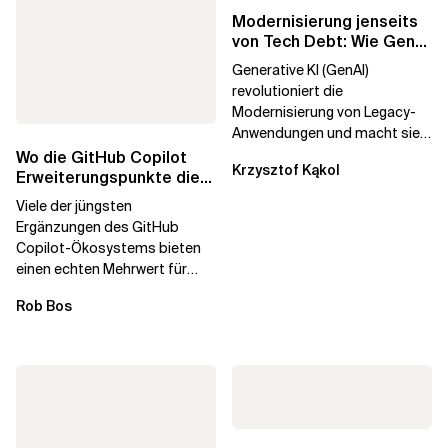
Modernisierung jenseits
von Tech Debt: Wie GenAI
die
Generative KI (GenAI)
Unternehmenstransformatio
revolutioniert die
Modernisierung von Legacy-
Anwendungen und macht sie
schneller und kostengünstiger.
Wo die GitHub Copilot
Krzysztof Kąkol
Durch die Automatisierung...
Erweiterungspunkte die
Governance brechen
Viele der jüngsten
Ergänzungen des GitHub
Copilot-Ökosystems bieten
einen echten Mehrwert für
einzelne Entwickler, erweitern
Rob Bos
aber auch die...