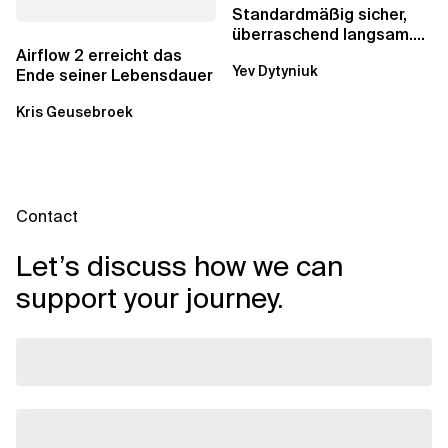
Standardmäßig sicher,
überraschend langsam.
Was AWS vergessen hat,
Airflow 2 erreicht das
Yev Dytyniuk
über die RDS...
Ende seiner Lebensdauer
Kris Geusebroek
Contact
Let’s discuss how we can
support your journey.