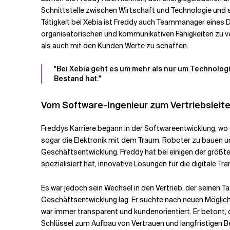
Schnittstelle zwischen Wirtschaft und Technologie und 
Tätigkeit bei Xebia ist Freddy auch Teammanager eines D
Verwandte Themen
organisatorischen und kommunikativen Fähigkeiten zu ver
als auch mit den Kunden Werte zu schaffen.
"Bei Xebia geht es um mehr als nur um Technolog
Bestand hat."
Vom Software-Ingenieur zum Vertriebsleite
Freddys Karriere begann in der Softwareentwicklung, wo 
sogar die Elektronik mit dem Traum, Roboter zu bauen un
Geschäftsentwicklung. Freddy hat bei einigen der größt
spezialisiert hat, innovative Lösungen für die digitale T
Es war jedoch sein Wechsel in den Vertrieb, der seinen 
Geschäftsentwicklung lag. Er suchte nach neuen Möglich
war immer transparent und kundenorientiert. Er betont, d
Schlüssel zum Aufbau von Vertrauen und langfristigen 