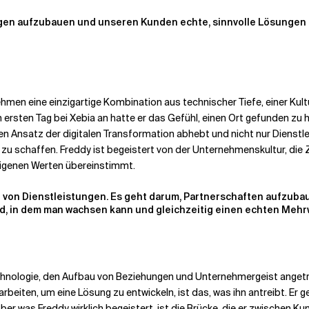
ungen aufzubauen und unseren Kunden echte, sinnvolle Lösungen z
hmen eine einzigartige Kombination aus technischer Tiefe, einer Kult
ersten Tag bei Xebia an hatte er das Gefühl, einen Ort gefunden zu
nen Ansatz der digitalen Transformation abhebt und nicht nur Dienst
ert zu schaffen. Freddy ist begeistert von der Unternehmenskultur, 
eigenen Werten übereinstimmt.
ng von Dienstleistungen. Es geht darum, Partnerschaften aufzuba
ld, in dem man wachsen kann und gleichzeitig einen echten Mehrwe
Technologie, den Aufbau von Beziehungen und Unternehmergeist ange
eiten, um eine Lösung zu entwickeln, ist das, was ihn antreibt. Er 
r was Freddy wirklich begeistert, ist die Brücke, die er zwischen Kund