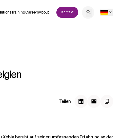
lutions
Training
Careers
About
Kontakt
elgien
Teilen
zu Xebia beruht auf seiner umfassenden Erfahrung an der