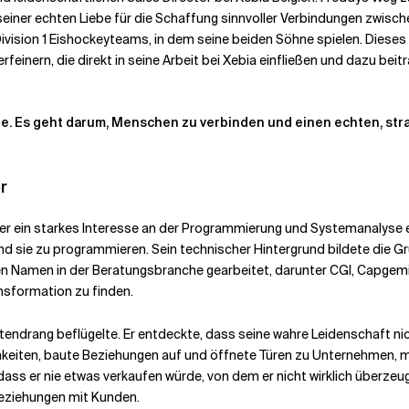
seiner echten Liebe für die Schaffung sinnvoller Verbindungen zwisc
ivision 1 Eishockeyteams, in dem seine beiden Söhne spielen. Dieses
feinern, die direkt in seine Arbeit bei Xebia einfließen und dazu be
ie. Es geht darum, Menschen zu verbinden und einen echten, str
r
er ein starkes Interesse an der Programmierung und Systemanalyse en
d sie zu programmieren. Sein technischer Hintergrund bildete die Gru
en Namen in der Beratungsbranche gearbeitet, darunter CGI, Capgemi
ransformation zu finden.
Tatendrang beflügelte. Er entdeckte, dass seine wahre Leidenschaft ni
keiten, baute Beziehungen auf und öffnete Türen zu Unternehmen, mi
ass er nie etwas verkaufen würde, von dem er nicht wirklich überzeugt
Beziehungen mit Kunden.