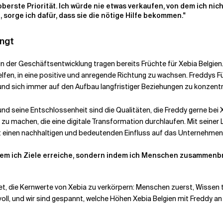
berste Priorität. Ich würde nie etwas verkaufen, von dem ich nic
sorge ich dafür, dass sie die nötige Hilfe bekommen."
ingt
 der Geschäftsentwicklung tragen bereits Früchte für Xebia Belgien. 
fen, in eine positive und anregende Richtung zu wachsen. Freddys F
nd sich immer auf den Aufbau langfristiger Beziehungen zu konzentrier
seine Entschlossenheit sind die Qualitäten, die Freddy gerne bei Xe
zu machen, die eine digitale Transformation durchlaufen. Mit seine
it einen nachhaltigen und bedeutenden Einfluss auf das Unternehmen
 indem ich Ziele erreiche, sondern indem ich Menschen zusammenb
tet, die Kernwerte von Xebia zu verkörpern: Menschen zuerst, Wisse
oll, und wir sind gespannt, welche Höhen Xebia Belgien mit Freddy an 