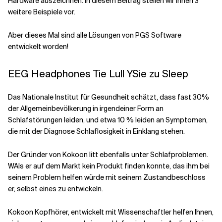
Hardware auszeichnen. In diesem Beitrag stellen wir Ihnen 3
weitere Beispiele vor.
Verwandte Themen
Aber dieses Mal sind alle Lösungen von PGS Software
entwickelt worden!
EEG
H
eadphones
T
ie
L
ull
Y
Sie zu
S
leep
Das Nationale Institut für Gesundheit
schätzt, dass fast 30
%
der Allgemeinbevölkerung
in irgendeiner Form an
Schlafstörungen leiden, und etwa 10 % leiden an Symptomen,
die mit der Diagnose Schlaflosigkeit in Einklang stehen.
Der Gründer von Kokoon
litt ebenfalls unter Schlafproblemen.
W
Als er auf dem Markt kein Produkt finden konnte, das ihm bei
seinem Problem helfen würde
mit seinem Zustand
beschloss
er, selbst eines zu entwickeln.
Kokoon Kopfhörer, entwickelt mit
Wissenschaftler helfen Ihnen,