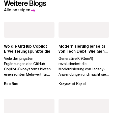
Weitere Blogs
Alle anzeigen
Wo die GitHub Copilot
Modernisierung jenseits
Erweiterungspunkte die
von Tech Debt: Wie GenAI
Governance brechen
die
Viele der jüngsten
Generative KI (GenAI)
Unternehmenstransformatio
Ergänzungen des GitHub
revolutioniert die
Copilot-Ökosystems bieten
Modernisierung von Legacy-
einen echten Mehrwert für
Anwendungen und macht sie
einzelne Entwickler, erweitern
schneller und kostengünstiger.
Rob Bos
Krzysztof Kąkol
aber auch die...
Durch die Automatisierung...