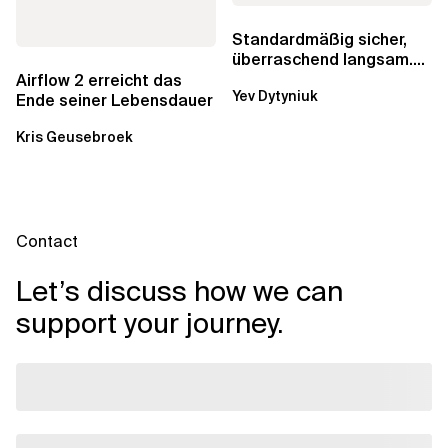
Standardmäßig sicher,
überraschend langsam.
Was AWS vergessen hat,
Airflow 2 erreicht das
Yev Dytyniuk
über die RDS...
Ende seiner Lebensdauer
Kris Geusebroek
Contact
Let’s discuss how we can
support your journey.