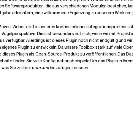
en Softwareprodukten, die aus verschiedenen Modulen bestehen, kann
ufgabe erleichtern, eine willkommene Ergänzung zu unserem Werkzeug
aven-Website ist in unseren kontinuierlichen Integrationsprozess in
r Vogelperspektive. Dies ist besonders nützlich, wenn wir mit Projek
us verfügbar. Allerdings ist dieses Plugin noch nicht endgültig und wi
n eigenes Plugin zu entwickeln. Da unsere Toolbox stark auf viele Op
ieses Plugin als Open-Source-Produkt zu veröffentlichen. Das Dash
ite finden Sie viele Konfigurationsbeispiele.
Um das Plugin in Ihr
 was Sie zu Ihrer
pom.xml
hinzufügen müssen