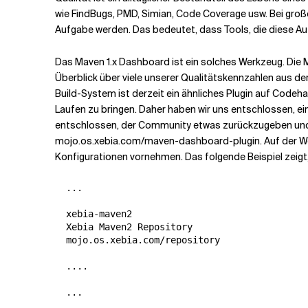
wie FindBugs, PMD, Simian, Code Coverage usw. Bei groß
Aufgabe werden. Das bedeutet, dass Tools, die diese A
Verwandte Themen
Das Maven 1.x Dashboard ist ein solches Werkzeug. Die M
Überblick über viele unserer Qualitätskennzahlen aus de
Build-System ist derzeit ein ähnliches Plugin auf Codeha
Laufen zu bringen. Daher haben wir uns entschlossen, ei
entschlossen, der Community etwas zurückzugeben und d
mojo.os.xebia.com/maven-dashboard-plugin. Auf der Webs
Konfigurationen vornehmen. Das folgende Beispiel zeigt,
  ...

  xebia-maven2

  Xebia Maven2 Repository

  mojo.os.xebia.com/repository

  ....

  ...
