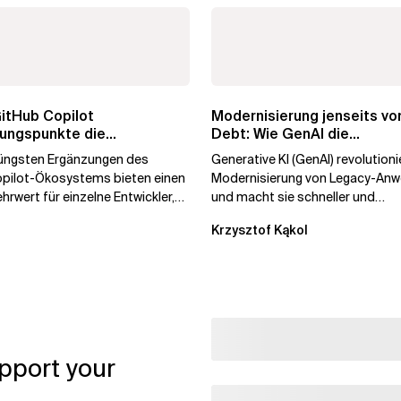
itHub Copilot
Modernisierung jenseits vo
rungspunkte die
Debt: Wie GenAI die
nce brechen
Unternehmenstransformatio
 jüngsten Ergänzungen des
Generative KI (GenAI) revolutioni
pilot-Ökosystems bieten einen
Modernisierung von Legacy-An
rwert für einzelne Entwickler,
und macht sie schneller und
aber auch die...
kostengünstiger. Durch die
Krzysztof Kąkol
Automatisierung...
pport your