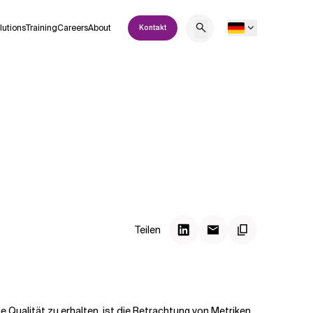
lutions
Training
Careers
About
Kontakt
Teilen
ie Qualität zu erhalten, ist die Betrachtung von Metriken