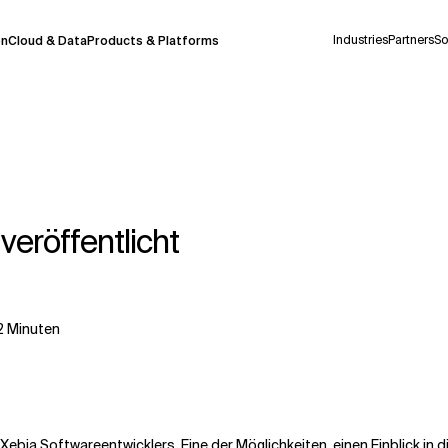
Industries
Partners
So
on
Cloud & Data
Products & Platforms
derzeit in einem Pilotprogramm und wird noch
uf Deutsch generiert werden, können einige
auigkeit, aber gelegentlich können Fehler
eröffentlicht
ionen, bevor Sie Entscheidungen treffen oder
2
Minuten
Kontextdateien
 Xebia Softwareentwicklers. Eine der Möglichkeiten, einen Einblick in d