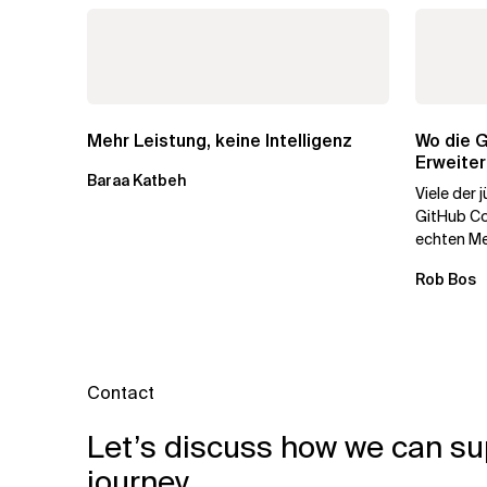
Mehr Leistung, keine Intelligenz
Wo die G
Erweite
Baraa Katbeh
Governa
Viele der
GitHub Co
echten Meh
erweitern 
Rob Bos
Contact
Let’s discuss how we can su
journey.