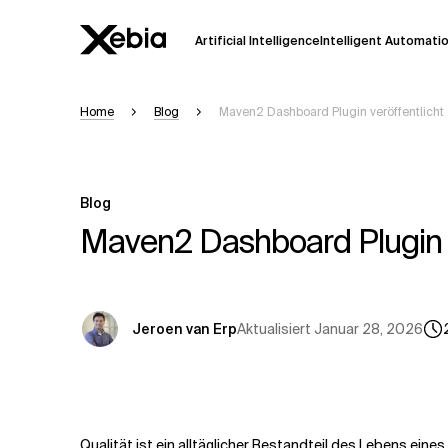
Artificial Intelligence
Intelligent Automati
Home
Blog
Maven2 Dashboard Plugin veröffentlicht
Ai
Übersicht
Diese KI-Suchassistenz befindet sich 
weiterentwickelt. Die Antworten, die a
Blog
Sekunden dauern. Wir streben nach Gen
auftreten.
Maven2 Dashboard Plugin v
Bitte überprüfen Sie wichtige Informat
kontaktieren Sie uns
direkt.
Aktualisiert
Januar 28, 2026
Jeroen van Erp
Antwort
Qualität ist ein alltäglicher Bestandteil des Lebens eines