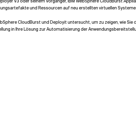
eployer V3 oder seinem Vorgänger, IBM
WebSphere
CloudBurst Applian
ngsartefakte und Ressourcen auf neu erstellten virtuellen Systemen
ebSphere CloudBurst und Deployit untersucht, um zu zeigen, wie Sie
lung in Ihre Lösung zur Automatisierung der Anwendungsbereitstellun