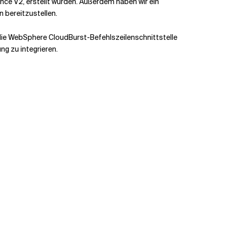
ce V2, erstellt wurden. Außerdem haben wir ein
 bereitzustellen.
 die WebSphere CloudBurst-Befehlszeilenschnittstelle
g zu integrieren.