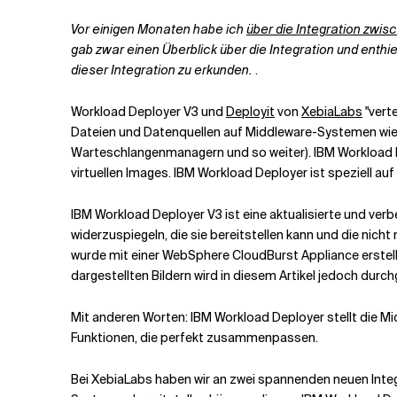
Vor einigen Monaten habe ich
über die Integration zwi
Verwandte Themen
gab zwar einen Überblick über die Integration und enthiel
dieser Integration zu erkunden.
.
Workload Deployer V3 und
Deployit
von
XebiaLabs
"vert
Dateien und Datenquellen auf Middleware-Systemen wi
Warteschlangenmanagern und so weiter). IBM Workload Dep
virtuellen Images. IBM Workload Deployer ist speziell au
IBM Workload Deployer V3 ist eine aktualisierte und v
widerzuspiegeln, die sie bereitstellen kann und die nich
wurde mit einer WebSphere CloudBurst Appliance erstellt
dargestellten Bildern wird in diesem Artikel jedoch dur
Mit anderen Worten: IBM Workload Deployer stellt die 
Funktionen, die perfekt zusammenpassen.
Bei XebiaLabs haben wir an zwei spannenden neuen Integra