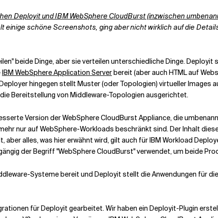
schen Deployit und IBM WebSphere CloudBurst (inzwischen umbenann
t einige schöne Screenshots, ging aber nicht wirklich auf die Details
eilen" beide Dinge, aber sie verteilen unterschiedliche Dinge. Deploy
e
IBM WebSphere Application Server
bereit (aber auch HTML auf Web
loyer hingegen stellt Muster (oder Topologien) virtueller Images au
f die Bereitstellung von Middleware-Topologien ausgerichtet.
erbesserte Version der WebSphere CloudBurst Appliance, die umbena
t mehr nur auf WebSphere-Workloads beschränkt sind. Der Inhalt dieses
, aber alles, was hier erwähnt wird, gilt auch für IBM Workload Depl
chgängig der Begriff "WebSphere CloudBurst" verwendet, um beide Pr
Middleware-Systeme bereit und Deployit stellt die Anwendungen für 
tionen für Deployit gearbeitet. Wir haben ein Deployit-Plugin erstell