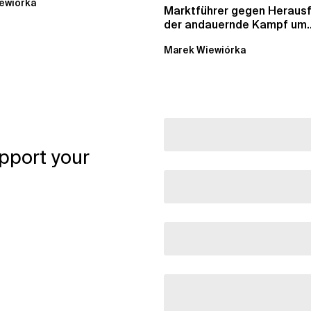
ewiórka
Marktführer gegen Herausf
der andauernde Kampf um
Datenkataloge in Data...
Marek Wiewiórka
pport your