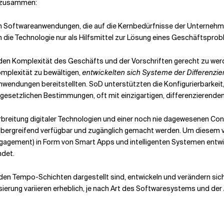
t zusammen:
n Softwareanwendungen, die auf die Kernbedürfnisse der Unternehme
die Technologie nur als Hilfsmittel zur Lösung eines Geschäftsprob
 Komplexität des Geschäfts und der Vorschriften gerecht zu werden
omplexität zu bewältigen,
entwickelten sich Systeme der Differenzie
endungen bereitstellten. SoD unterstützten die Konfigurierbarkeit, 
esetzlichen Bestimmungen, oft mit einzigartigen, differenzierenden
breitung digitaler Technologien und einer noch nie dagewesenen Co
bergreifend verfügbar und zugänglich gemacht werden. Um diesem vi
ngagement)
in Form von Smart Apps und intelligenten Systemen entwic
ndet.
 den Tempo-Schichten dargestellt sind, entwickeln und verändern sic
erung variieren erheblich, je nach Art des Softwaresystems und der 