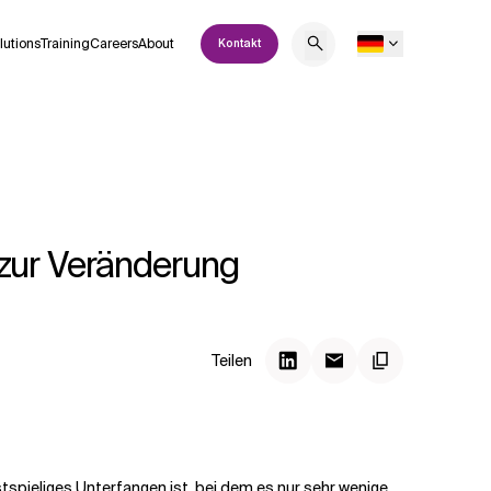
lutions
Training
Careers
About
Kontakt
e zur Veränderung
Teilen
spieliges Unterfangen ist, bei dem es nur sehr wenige