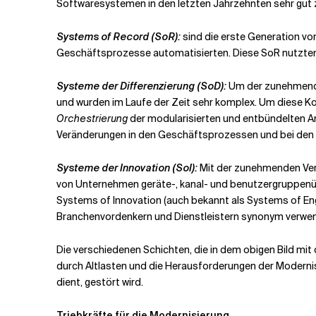
Softwaresystemen in den letzten Jahrzehnten sehr gu
Systems of Record (SoR):
sind die erste Generation vo
Geschäftsprozesse automatisierten. Diese SoR nutzten 
Systeme der Differenzierung (SoD):
Um der zunehmenden
und wurden im Laufe der Zeit sehr komplex. Um diese K
Orchestrierung
der modularisierten und entbündelten Anw
Veränderungen in den Geschäftsprozessen und bei den g
Systeme der Innovation (SoI):
Mit der zunehmenden Ver
von Unternehmen geräte-, kanal- und benutzergruppenü
Systems of Innovation (auch bekannt als Systems of E
Branchenvordenkern und Dienstleistern synonym verwe
Die verschiedenen Schichten, die in dem obigen Bild mit
durch Altlasten und die Herausforderungen der Modernisi
dient, gestört wird.
Triebkräfte für die Modernisierung