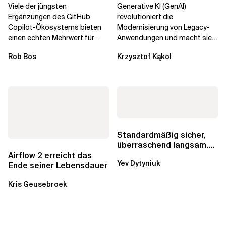
Governance brechen
die
Viele der jüngsten
Generative KI (GenAI)
Unternehmenstransformatio
Ergänzungen des GitHub
revolutioniert die
Copilot-Ökosystems bieten
Modernisierung von Legacy-
einen echten Mehrwert für
Anwendungen und macht sie
einzelne Entwickler, erweitern
schneller und kostengünstiger.
Rob Bos
Krzysztof Kąkol
aber auch die...
Durch die Automatisierung...
Standardmäßig sicher,
überraschend langsam.
Was AWS vergessen hat,
Airflow 2 erreicht das
Yev Dytyniuk
über die RDS...
Ende seiner Lebensdauer
Kris Geusebroek