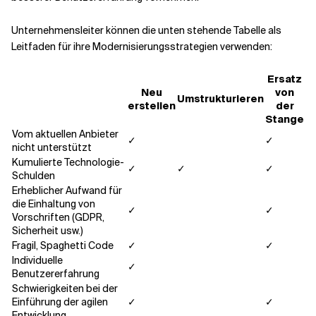
Unternehmensleiter können die unten stehende Tabelle als
Leitfaden für ihre Modernisierungsstrategien verwenden:
Ersatz
Neu
von
Umstrukturieren
erstellen
der
Stange
Vom aktuellen Anbieter
✓
✓
nicht unterstützt
Kumulierte Technologie-
✓
✓
✓
Schulden
Erheblicher Aufwand für
die Einhaltung von
✓
✓
Vorschriften (GDPR,
Sicherheit usw.)
Fragil, Spaghetti Code
✓
✓
Individuelle
✓
Benutzererfahrung
Schwierigkeiten bei der
Einführung der agilen
✓
✓
Entwicklung