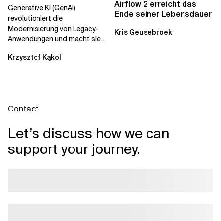
die
Airflow 2 erreicht das
Generative KI (GenAI)
Unternehmenstransformation...
Ende seiner Lebensdauer
revolutioniert die
Modernisierung von Legacy-
Kris Geusebroek
Anwendungen und macht sie
schneller und kostengünstiger.
Krzysztof Kąkol
Durch die Automatisierung...
Contact
Let’s discuss how we can
support your journey.