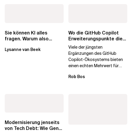
Wo die GitHub Copilot
Sie können KI alles
Erweiterungspunkte die
fragen. Warum also
Governance brechen
lohnen sich Schulungen
Viele der jüngsten
Lysanne van Beek
noch?
Ergänzungen des GitHub
Copilot-Ökosystems bieten
einen echten Mehrwert für
einzelne Entwickler, erweitern
Rob Bos
aber auch die...
Modernisierung jenseits
von Tech Debt: Wie GenAI