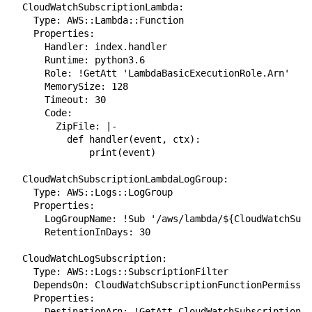
  CloudWatchSubscriptionLambda:

    Type: AWS::Lambda::Function

    Properties:

      Handler: index.handler

      Runtime: python3.6

      Role: !GetAtt 'LambdaBasicExecutionRole.Arn'

      MemorySize: 128

      Timeout: 30

      Code:

        ZipFile: |-

          def handler(event, ctx):

              print(event)

  CloudWatchSubscriptionLambdaLogGroup:

    Type: AWS::Logs::LogGroup

    Properties:

      LogGroupName: !Sub '/aws/lambda/${CloudWatchSubs
      RetentionInDays: 30

  CloudWatchLogSubscription:

    Type: AWS::Logs::SubscriptionFilter

    DependsOn: CloudWatchSubscriptionFunctionPermissio
    Properties:

      DestinationArn: !GetAtt CloudWatchSubscriptionLa