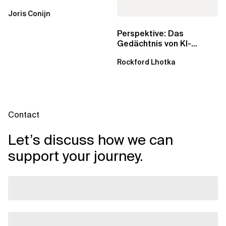
AgentCore Gateway
Joris Conijn
wichtig sind
Perspektive: Das
Gedächtnis von KI-
Agenten – Einblicke aus
Rockford Lhotka
dem...
Contact
Let’s discuss how we can
support your journey.