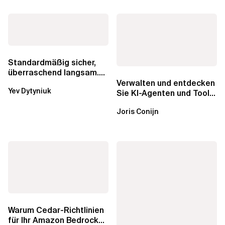
Standardmäßig sicher,
überraschend langsam.
Was AWS vergessen hat,
Verwalten und entdecken
Yev Dytyniuk
über die RDS...
Sie KI-Agenten und Tools
mit Amazon Bedrock
Joris Conijn
AgentCore...
Warum Cedar-Richtlinien
für Ihr Amazon Bedrock