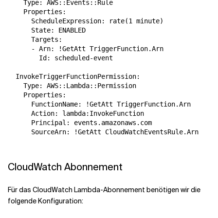
    Type: AWS::Events::Rule

    Properties:

      ScheduleExpression: rate(1 minute)

      State: ENABLED

      Targets:

      - Arn: !GetAtt TriggerFunction.Arn

        Id: scheduled-event

  InvokeTriggerFunctionPermission:

    Type: AWS::Lambda::Permission

    Properties:

      FunctionName: !GetAtt TriggerFunction.Arn

      Action: lambda:InvokeFunction

      Principal: events.amazonaws.com

      SourceArn: !GetAtt CloudWatchEventsRule.Arn

CloudWatch Abonnement
Für das CloudWatch Lambda-Abonnement benötigen wir die
folgende Konfiguration: