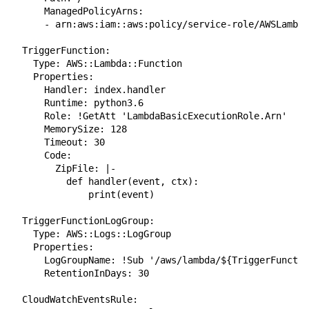
      ManagedPolicyArns:

      - arn:aws:iam::aws:policy/service-role/AWSLambda
  TriggerFunction:

    Type: AWS::Lambda::Function

    Properties:

      Handler: index.handler

      Runtime: python3.6

      Role: !GetAtt 'LambdaBasicExecutionRole.Arn'

      MemorySize: 128

      Timeout: 30

      Code:

        ZipFile: |-

          def handler(event, ctx):

              print(event)

  TriggerFunctionLogGroup:

    Type: AWS::Logs::LogGroup

    Properties:

      LogGroupName: !Sub '/aws/lambda/${TriggerFunctio
      RetentionInDays: 30

  CloudWatchEventsRule:
