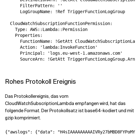
      FilterPattern: ''

      LogGroupName: !Ref TriggerFunctionLogGroup

  CloudWatchSubscriptionFunctionPermission:

    Type: AWS::Lambda::Permission

    Properties:

      FunctionName: !GetAtt CloudWatchSubscriptionLamb
      Action: 'lambda:InvokeFunction'

      Principal: 'logs.eu-west-1.amazonaws.com'

      SourceArn: !GetAtt TriggerFunctionLogGroup.Arn

Rohes Protokoll Ereignis
Das Protokollereignis, das vom
CloudWatchSubscriptionLambda empfangen wird, hat das
folgende Format. Der Protokollsatz ist base64-kodiert und mit
gzip komprimiert.