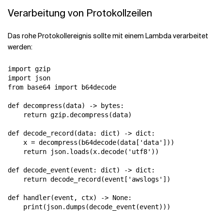
Verarbeitung von Protokollzeilen
Das rohe Protokollereignis sollte mit einem Lambda verarbeitet
werden:
import gzip

import json

from base64 import b64decode

def decompress(data) -> bytes:

    return gzip.decompress(data)

def decode_record(data: dict) -> dict:

    x = decompress(b64decode(data['data']))

    return json.loads(x.decode('utf8'))

def decode_event(event: dict) -> dict:

    return decode_record(event['awslogs'])

def handler(event, ctx) -> None:
