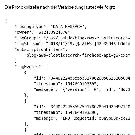
Die Protokollzeile nach der Verarbeitung lautet wie folgt:
{

    "messageType": "DATA_MESSAGE",

    "owner": "612483924670",

    "logGroup": "/aws/lambda/blog-aws-elasticsearch-fi
    "logStream": "2018/11/19/[$LATEST]42d35046fb0d4daa
    "subscriptionFilters": [

        "blog-aws-elasticsearch-firehose-api-gw-exampl
    ],

    "logEvents": [

        {

            "id": "34402224585553617062605662326569493
            "timestamp": 1542649103395,

            "message": "{'version': '0', 'id': '8d73f8
        },

        {

            "id": "34402224585575917807804192949711029
            "timestamp": 1542649103396,

            "message": "END RequestId: e9a9b88a-ec21-1
        },

        {
