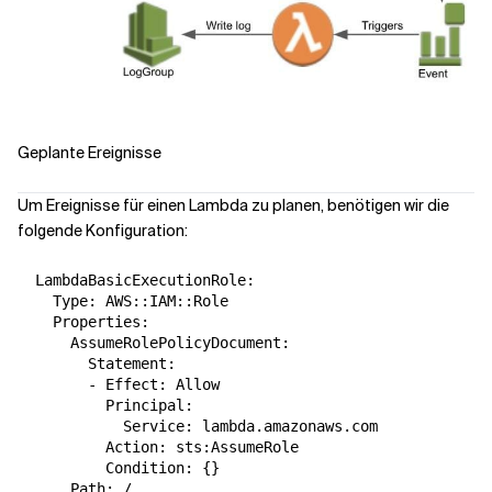
Geplante Ereignisse
Um Ereignisse für einen Lambda zu planen, benötigen wir die
folgende Konfiguration:
  LambdaBasicExecutionRole:

    Type: AWS::IAM::Role

    Properties:

      AssumeRolePolicyDocument:

        Statement:

        - Effect: Allow

          Principal:

            Service: lambda.amazonaws.com

          Action: sts:AssumeRole

          Condition: {}

      Path: /
